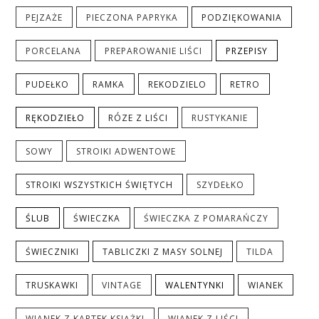
PEJZAŻE
PIECZONA PAPRYKA
PODZIĘKOWANIA
PORCELANA
PREPAROWANIE LIŚCI
PRZEPISY
PUDEŁKO
RAMKA
REKODZIELO
RETRO
RĘKODZIEŁO
RÓZE Z LIŚCI
RUSTYKANIE
SOWY
STROIKI ADWENTOWE
STROIKI WSZYSTKICH ŚWIĘTYCH
SZYDEŁKO
ŚLUB
ŚWIECZKA
ŚWIECZKA Z POMARAŃCZY
ŚWIECZNIKI
TABLICZKI Z MASY SOLNEJ
TILDA
TRUSKAWKI
VINTAGE
WALENTYNKI
WIANEK
WIANEK Z KARTEK KSIĄŻKI
WIANEK Z LIŚCI