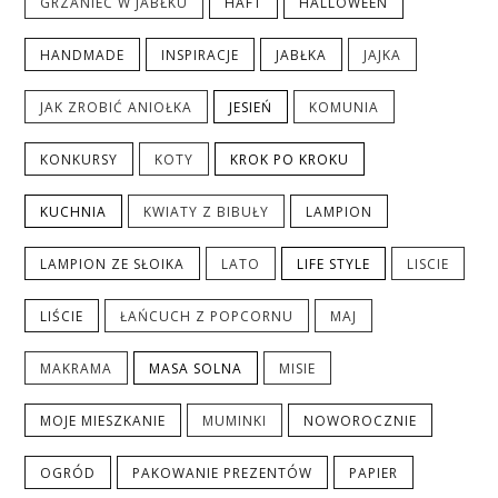
GRZANIEC W JABŁKU
HAFT
HALLOWEEN
HANDMADE
INSPIRACJE
JABŁKA
JAJKA
JAK ZROBIĆ ANIOŁKA
JESIEŃ
KOMUNIA
KONKURSY
KOTY
KROK PO KROKU
KUCHNIA
KWIATY Z BIBUŁY
LAMPION
LAMPION ZE SŁOIKA
LATO
LIFE STYLE
LISCIE
LIŚCIE
ŁAŃCUCH Z POPCORNU
MAJ
MAKRAMA
MASA SOLNA
MISIE
MOJE MIESZKANIE
MUMINKI
NOWOROCZNIE
OGRÓD
PAKOWANIE PREZENTÓW
PAPIER