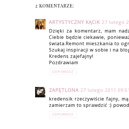
2 KOMENTARZE:
ARTYSTYCZNY KĄCIK
27 lutego 
Dzięki za komentarz, mam nadz
Ciebie będzie ciekawie, poniewa
świata.Remont mieszkania to og
Szukaj inspiracji w sobie i na bl
Kredens zajefajny!
Pozdrawiam
ODPOWIEDZ
ZAPĘTLONA
27 lutego 2011 09:5
kredensik rzeczywiście fajny, m
zamierzam to sprawdzić :) powod
ODPOWIEDZ