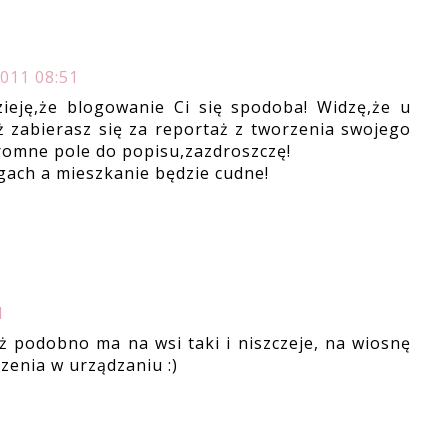
2011 08:51
ieję,że blogowanie Ci się spodoba! Widzę,że u
ż zabierasz się za reportaż z tworzenia swojego
romne pole do popisu,zazdroszczę!
ogach a mieszkanie będzie cudne!
1
ąż podobno ma na wsi taki i niszczeje, na wiosnę
zenia w urządzaniu :)