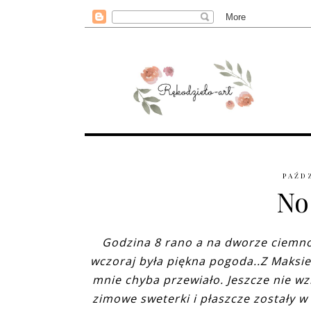
PAŹDZ
No
Godzina 8 rano a na dworze ciemno,
wczoraj była piękna pogoda..Z Maksiem
mnie chyba przewiało. Jeszcze nie wzi
zimowe sweterki i płaszcze zostały 