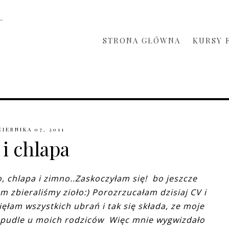
STRONA GŁÓWNA
KURSY 
IERNIKA 07, 2011
 i chlapa
 chlapa i zimno..Zaskoczyłam się! bo jeszcze
 zbieraliśmy zioło:) Porozrzucałam dzisiaj CV i
ęłam wszystkich ubrań i tak się składa, ze moje
w pudle u moich rodziców Więc mnie wygwizdało