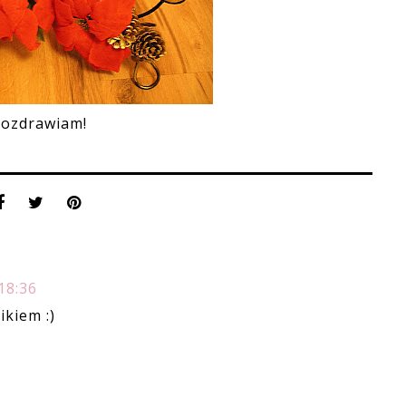
ozdrawiam!
18:36
ikiem :)