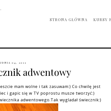
STRONA GŁÓWNA
KURSY 
UDNIA 04, 2011
ecznik adwentowy
reszcie mam wolne i tak zasuwam:) Co chwilę jest
ziec i gapic się w TV poprostu musze tworzyć:)
świecznika adwentowego.Tak wygladał świecznik:)