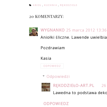
ANIOŁ
,
KUCHNIA
,
RĘKODZIEŁO
20 KOMENTARZY:
WYGNANKO
25 marca 2012 13:36
Aniołki śliczne. Lawende uwielbi
Pozdrawiam
Kasia
ODPOWIEDZ
Odpowiedzi
RĘKODZIEŁO-ART.PL
26
Lawedna to podstawa deko
ODPOWIEDZ