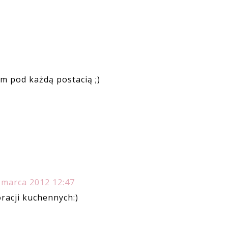
am pod każdą postacią ;)
 marca 2012 12:47
racji kuchennych:)