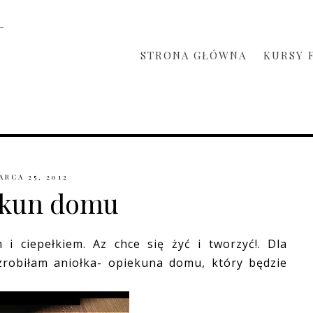
STRONA GŁÓWNA
KURSY 
ARCA 25, 2012
ekun domu
 i ciepełkiem. Az chce się żyć i tworzyć!. Dla
 zrobiłam aniołka- opiekuna domu, który będzie