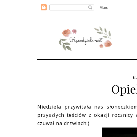
M
Opi
Niedziela przywitała nas słoneczkiem
przyszłych teściów z okazji rocznicy
czuwał na drzwiach:)