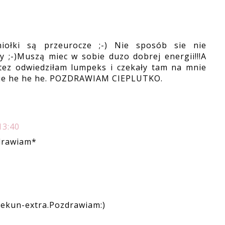
niołki są przeurocze ;-) Nie sposób sie nie
y ;-)Muszą miec w sobie duzo dobrej energii!!!A
 tez odwiedziłam lumpeks i czekały tam na mnie
mnie he he he. POZDRAWIAM CIEPLUTKO.
13:40
zdrawiam*
piekun-extra.Pozdrawiam:)