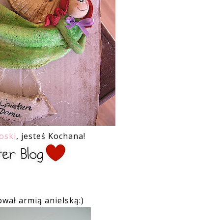
oski
, jesteś Kochana!
wał armią anielską:)