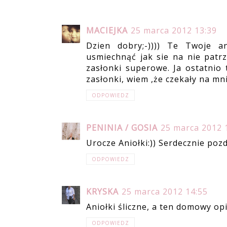
MACIEJKA
25 marca 2012 13:39
Dzien dobry;-)))) Te Twoje a
usmiechnąć jak sie na nie patrz
zasłonki superowe. Ja ostatnio
zasłonki, wiem ,że czekały na 
ODPOWIEDZ
PENINIA / GOSIA
25 marca 2012 
Urocze Aniołki:)) Serdecznie po
ODPOWIEDZ
KRYSKA
25 marca 2012 14:55
Aniołki śliczne, a ten domowy o
ODPOWIEDZ