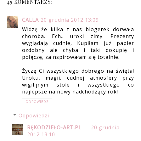
45 KOMENTARZY:
CALLA
20 grudnia 2012 13:09
Widzę że kilka z nas blogerek dorwała
choroba. Ech.. uroki zimy. Prezenty
wyglądają cudnie, Kupiłam już papier
ozdobny ale chyba i taki dokupię i
połączę, zainspirowałam się totalnie.
Życzę Ci wszystkiego dobrego na święta!
Uroku, magii, cudnej atmosfery przy
wigilijnym stole i wszystkiego co
najlepsze na nowy nadchodzący rok!
ODPOWIEDZ
Odpowiedzi
RĘKODZIEŁO-ART.PL
20 grudnia
2012 13:10