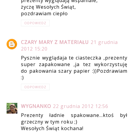
prezenty wyglądają wspaniale,
życzę Wesołych Świąt,
pozdrawiam ciepło
ODPOWIEDZ
CZARY MARY Z MATERIAŁU
21 grudnia
2012 15:20
Pysznie wyglądaja te ciasteczka ,prezenty
super zapakowane ,ja tez wykorzystuję
do pakowania szary papier :))Pozdrawiam
:)
ODPOWIEDZ
WYGNANKO
22 grudnia 2012 12:56
Prezenty ładnie spakowane...ktoś był
grzeczny w tym roku ;)
Wesołych Świąt kochana!