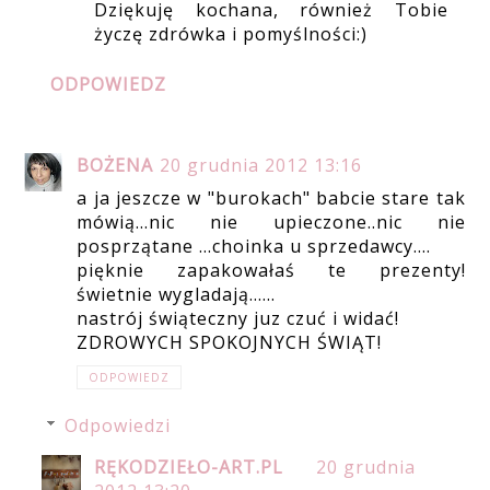
Dziękuję kochana, również Tobie
życzę zdrówka i pomyślności:)
ODPOWIEDZ
BOŻENA
20 grudnia 2012 13:16
a ja jeszcze w "burokach" babcie stare tak
mówią...nic nie upieczone..nic nie
posprzątane ...choinka u sprzedawcy....
pięknie zapakowałaś te prezenty!
świetnie wygladają......
nastrój świąteczny juz czuć i widać!
ZDROWYCH SPOKOJNYCH ŚWIĄT!
ODPOWIEDZ
Odpowiedzi
RĘKODZIEŁO-ART.PL
20 grudnia