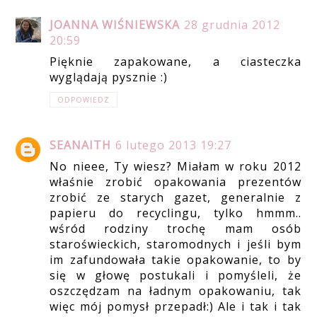
JOANNA WIŚNIEWSKA
28 grudnia 2012
20:59
Pięknie zapakowane, a ciasteczka
wyglądają pysznie :)
ODPOWIEDZ
SEANAITH
6 lutego 2013 19:27
No nieee, Ty wiesz? Miałam w roku 2012
właśnie zrobić opakowania prezentów
zrobić ze starych gazet, generalnie z
papieru do recyclingu, tylko hmmm..
wśród rodziny trochę mam osób
staroświeckich, staromodnych i jeśli bym
im zafundowała takie opakowanie, to by
się w głowę postukali i pomyśleli, że
oszczędzam na ładnym opakowaniu, tak
więc mój pomysł przepadł:) Ale i tak i tak