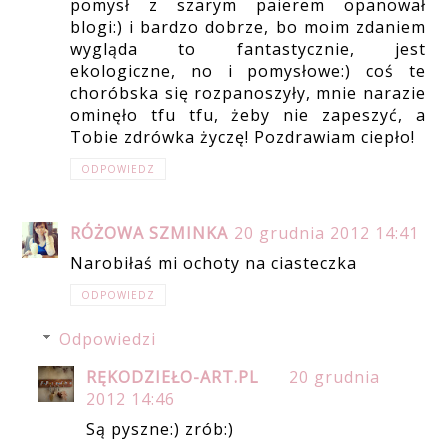
pomysł z szarym paierem opanował
blogi:) i bardzo dobrze, bo moim zdaniem
wygląda to fantastycznie, jest
ekologiczne, no i pomysłowe:) coś te
choróbska się rozpanoszyły, mnie narazie
ominęło tfu tfu, żeby nie zapeszyć, a
Tobie zdrówka życzę! Pozdrawiam ciepło!
ODPOWIEDZ
RÓŻOWA SZMINKA
20 grudnia 2012 14:41
Narobiłaś mi ochoty na ciasteczka
ODPOWIEDZ
Odpowiedzi
RĘKODZIEŁO-ART.PL
20 grudnia
2012 14:46
Są pyszne:) zrób:)