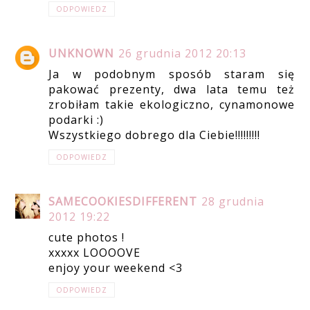
ODPOWIEDZ
UNKNOWN
26 grudnia 2012 20:13
Ja w podobnym sposób staram się
pakować prezenty, dwa lata temu też
zrobiłam takie ekologiczno, cynamonowe
podarki :)
Wszystkiego dobrego dla Ciebie!!!!!!!!!
ODPOWIEDZ
SAMECOOKIESDIFFERENT
28 grudnia
2012 19:22
cute photos !
xxxxx LOOOOVE
enjoy your weekend <3
ODPOWIEDZ