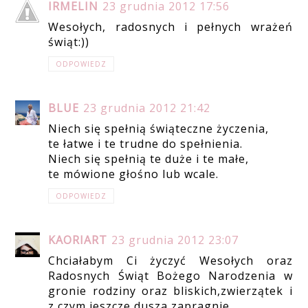
IRMELIN
23 grudnia 2012 17:56
Wesołych, radosnych i pełnych wrażeń
świąt:))
ODPOWIEDZ
BLUE
23 grudnia 2012 21:42
Niech się spełnią świąteczne życzenia,
te łatwe i te trudne do spełnienia.
Niech się spełnią te duże i te małe,
te mówione głośno lub wcale.
ODPOWIEDZ
KAORIART
23 grudnia 2012 23:07
Chciałabym Ci życzyć Wesołych oraz
Radosnych Świąt Bożego Narodzenia w
gronie rodziny oraz bliskich,zwierzątek i
z czym jeszcze dusza zapragnie.