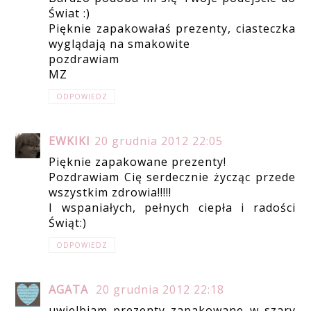
Świat :)
Pięknie zapakowałaś prezenty, ciasteczka
wyglądają na smakowite
pozdrawiam
MZ
ODPOWIEDZ
EWKIKI
20 grudnia 2012 22:05
Pięknie zapakowane prezenty!
Pozdrawiam Cię serdecznie życząc przede
wszystkim zdrowia!!!!!
I wspaniałych, pełnych ciepła i radości
Świąt:)
ODPOWIEDZ
AGATA
20 grudnia 2012 22:18
uwielbiam prezenty zapakowane w szary