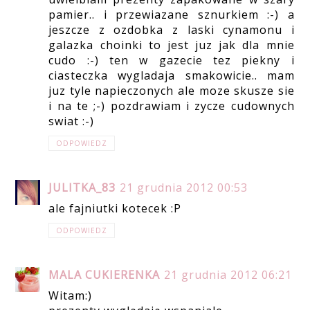
pamier.. i przewiazane sznurkiem :-) a
jeszcze z ozdobka z laski cynamonu i
galazka choinki to jest juz jak dla mnie
cudo :-) ten w gazecie tez piekny i
ciasteczka wygladaja smakowicie.. mam
juz tyle napieczonych ale moze skusze sie
i na te ;-) pozdrawiam i zycze cudownych
swiat :-)
ODPOWIEDZ
JULITKA_83
21 grudnia 2012 00:53
ale fajniutki kotecek :P
ODPOWIEDZ
MALA CUKIERENKA
21 grudnia 2012 06:21
Witam:)