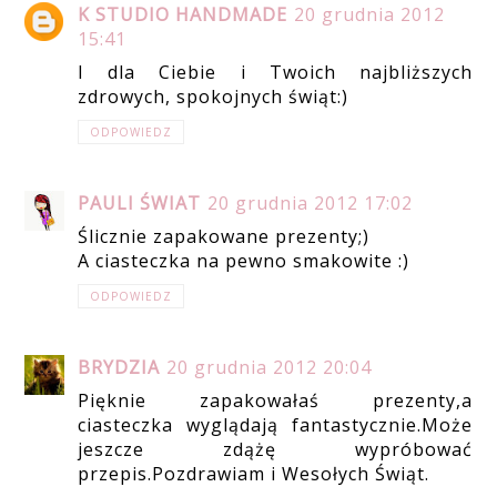
K STUDIO HANDMADE
20 grudnia 2012
15:41
I dla Ciebie i Twoich najbliższych
zdrowych, spokojnych świąt:)
ODPOWIEDZ
PAULI ŚWIAT
20 grudnia 2012 17:02
Ślicznie zapakowane prezenty;)
A ciasteczka na pewno smakowite :)
ODPOWIEDZ
BRYDZIA
20 grudnia 2012 20:04
Pięknie zapakowałaś prezenty,a
ciasteczka wyglądają fantastycznie.Może
jeszcze zdążę wypróbować
przepis.Pozdrawiam i Wesołych Świąt.