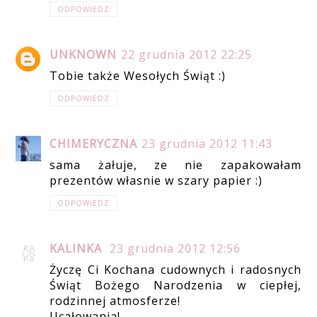
ODPOWIEDZ
UNKNOWN
22 grudnia 2012 22:25
Tobie także Wesołych Świąt :)
ODPOWIEDZ
CHIMERYCZNA
23 grudnia 2012 11:43
sama żałuje, ze nie zapakowałam
prezentów własnie w szary papier :)
ODPOWIEDZ
KALINKA
23 grudnia 2012 12:56
Życzę Ci Kochana cudownych i radosnych
Świąt Bożego Narodzenia w ciepłej,
rodzinnej atmosferze!
Ucałowania!