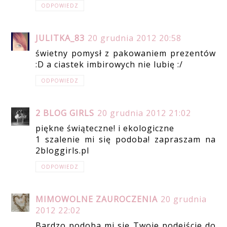
ODPOWIEDZ
JULITKA_83
20 grudnia 2012 20:58
świetny pomysł z pakowaniem prezentów
:D a ciastek imbirowych nie lubię :/
ODPOWIEDZ
2 BLOG GIRLS
20 grudnia 2012 21:02
piękne świąteczne! i ekologiczne
1 szalenie mi się podoba! zapraszam na
2bloggirls.pl
ODPOWIEDZ
MIMOWOLNE ZAUROCZENIA
20 grudnia
2012 22:02
Bardzo podoba mi się Twoje podejście do