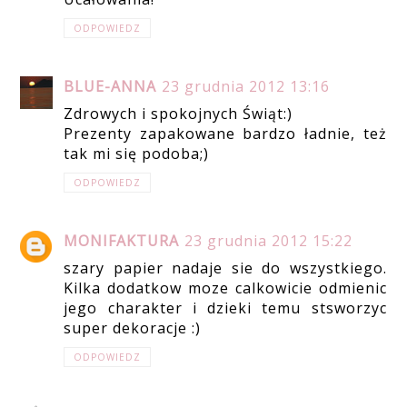
ODPOWIEDZ
BLUE-ANNA
23 grudnia 2012 13:16
Zdrowych i spokojnych Świąt:)
Prezenty zapakowane bardzo ładnie, też
tak mi się podoba;)
ODPOWIEDZ
MONIFAKTURA
23 grudnia 2012 15:22
szary papier nadaje sie do wszystkiego.
Kilka dodatkow moze calkowicie odmienic
jego charakter i dzieki temu stsworzyc
super dekoracje :)
ODPOWIEDZ