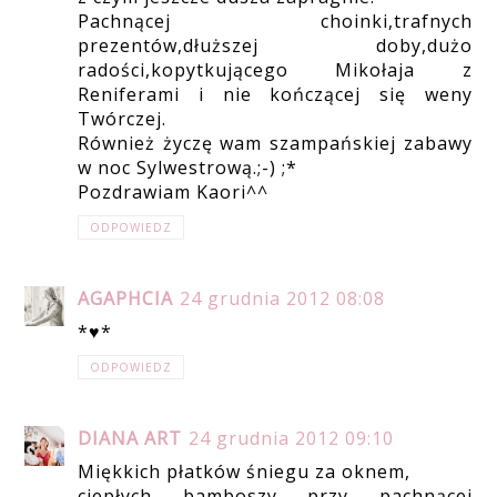
Pachnącej choinki,trafnych
prezentów,dłuższej doby,dużo
radości,kopytkującego Mikołaja z
Reniferami i nie kończącej się weny
Twórczej.
Również życzę wam szampańskiej zabawy
w noc Sylwestrową.;-) ;*
Pozdrawiam Kaori^^
ODPOWIEDZ
AGAPHCIA
24 grudnia 2012 08:08
*♥*
ODPOWIEDZ
DIANA ART
24 grudnia 2012 09:10
Miękkich płatków śniegu za oknem,
ciepłych bamboszy przy pachnącej