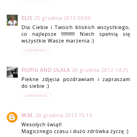
ELIS
25 grudnia 2012 00:59
Dla Ciebie i Twoich bliskich wszystkiego,
co najlepsze !!!!!!!!!!! Niech spełnią się
wszystkie Wasze marzenia :)
ODPOWIEDZ
FIUFIU AND ULALA
26 grudnia 2012 14:25
Piekne zdjęcia pozdrawiam i zapraszam
do siebie :)
ODPOWIEDZ
M.M.
26 grudnia 2012 15:13
Wesołych świąt!
Magicznego czasu i dużo zdrówka życzę :)