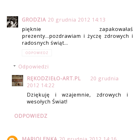
GRODZIA
20 grudnia 2012 14:13
pięknie zapakowałaś
prezenty...pozdrawiam i życzę zdrowych i
radosnych świąt...
ODPOWIEDZ
Odpowiedzi
RĘKODZIEŁO-ART.PL
20 grudnia
2012 14:22
Dziękuję i wzajemnie, zdrowych i
wesołych Świat!
ODPOWIEDZ
MARIOLENKA
20 grudnia 2012 14:16