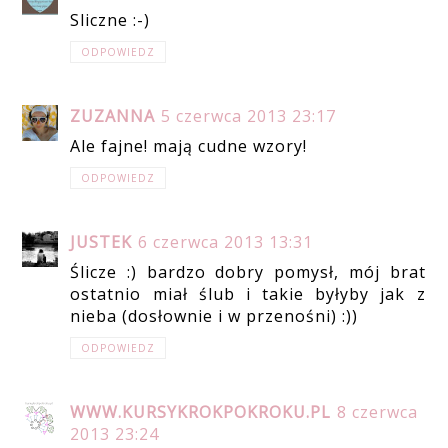
Sliczne :-)
ODPOWIEDZ
ZUZANNA
5 czerwca 2013 23:17
Ale fajne! mają cudne wzory!
ODPOWIEDZ
JUSTEK
6 czerwca 2013 13:31
Ślicze :) bardzo dobry pomysł, mój brat
ostatnio miał ślub i takie byłyby jak z
nieba (dosłownie i w przenośni) :))
ODPOWIEDZ
WWW.KURSYKROKPOKROKU.PL
8 czerwca
2013 23:24