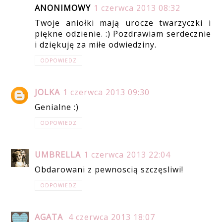
ANONIMOWY
1 czerwca 2013 08:32
Twoje aniołki mają urocze twarzyczki i
piękne odzienie. :) Pozdrawiam serdecznie
i dziękuję za miłe odwiedziny.
ODPOWIEDZ
JOLKA
1 czerwca 2013 09:30
Genialne :)
ODPOWIEDZ
UMBRELLA
1 czerwca 2013 22:04
Obdarowani z pewnoscią szczęsliwi!
ODPOWIEDZ
AGATA
4 czerwca 2013 18:07