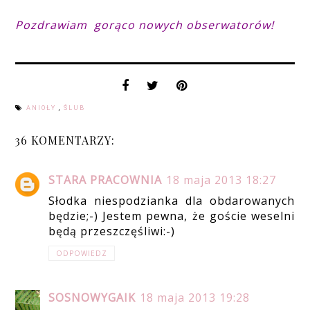
Pozdrawiam gorąco nowych obserwatorów!
ANIOŁY
,
ŚLUB
36 KOMENTARZY:
STARA PRACOWNIA
18 maja 2013 18:27
Słodka niespodzianka dla obdarowanych
będzie;-) Jestem pewna, że goście weselni
będą przeszczęśliwi:-)
ODPOWIEDZ
SOSNOWYGAIK
18 maja 2013 19:28