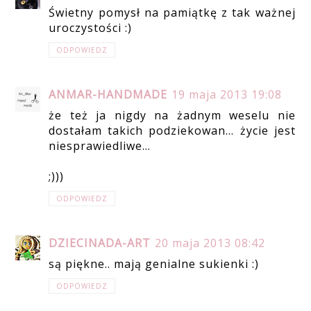
Świetny pomysł na pamiątkę z tak ważnej
uroczystości :)
ODPOWIEDZ
ANMAR-HANDMADE
19 maja 2013 19:08
że też ja nigdy na żadnym weselu nie
dostałam takich podziekowan... życie jest
niesprawiedliwe...
;)))
ODPOWIEDZ
DZIECINADA-ART
20 maja 2013 08:42
są piękne.. mają genialne sukienki :)
ODPOWIEDZ