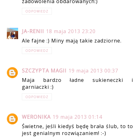
zadowolenia obdarowanych:)
ODPOWIEDZ
JA-RENII
18 maja 2013 23:20
Ale fajne :) Miny mają takie zadziorne.
ODPOWIEDZ
SZCZYPTA MAGII
19 maja 2013 00:37
Maja bardzo ładne sukieneczki i
garniaczki :)
ODPOWIEDZ
WERONIKA
19 maja 2013 01:14
Świetne, jeśli kiedyś będę brała ślub, to to
jest genialnym rozwiązaniem! :-)