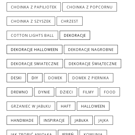
CHOINKA Z PAPILIOTEK
CHOINKA Z POPCORNU
CHOINKA Z SZYSZEK
CHRZEST
COTTON LIGHTS BALL
DEKORACJE
DEKORACJE HALLOWEEN
DEKORACJE NAGROBNE
DEKORACJE SWIATECZNE
DEKORACJE ŚWIĄTECZNE
DESKI
DIY
DOMEK
DOMEK Z PIERNIKA
DREWNO
DYNIE
DZIECI
FILMY
FOOD
GRZANIEC W JABŁKU
HAFT
HALLOWEEN
HANDMADE
INSPIRACJE
JABŁKA
JAJKA
JAK ZROBIĆ ANIOŁKA
JESIEŃ
KOMUNIA