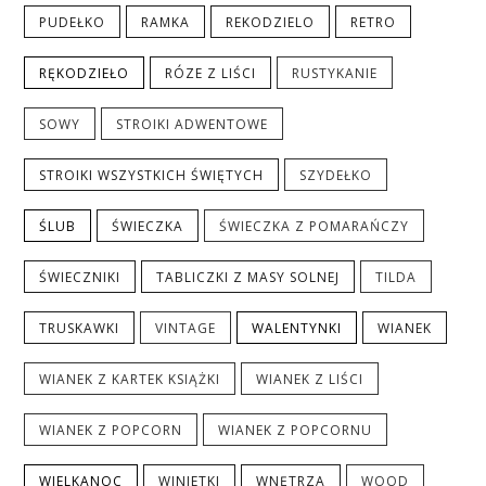
PUDEŁKO
RAMKA
REKODZIELO
RETRO
RĘKODZIEŁO
RÓZE Z LIŚCI
RUSTYKANIE
SOWY
STROIKI ADWENTOWE
STROIKI WSZYSTKICH ŚWIĘTYCH
SZYDEŁKO
ŚLUB
ŚWIECZKA
ŚWIECZKA Z POMARAŃCZY
ŚWIECZNIKI
TABLICZKI Z MASY SOLNEJ
TILDA
TRUSKAWKI
VINTAGE
WALENTYNKI
WIANEK
WIANEK Z KARTEK KSIĄŻKI
WIANEK Z LIŚCI
WIANEK Z POPCORN
WIANEK Z POPCORNU
WIELKANOC
WINIETKI
WNĘTRZA
WOOD