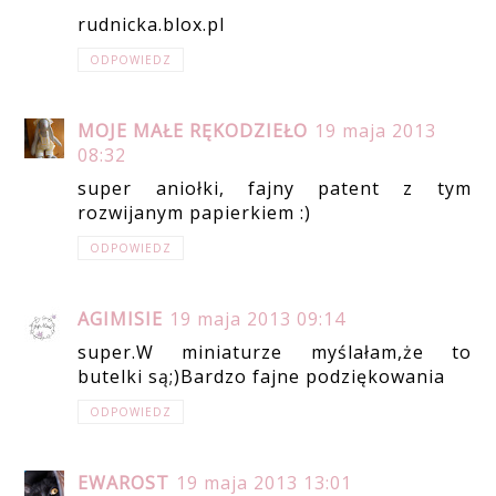
rudnicka.blox.pl
ODPOWIEDZ
MOJE MAŁE RĘKODZIEŁO
19 maja 2013
08:32
super aniołki, fajny patent z tym
rozwijanym papierkiem :)
ODPOWIEDZ
AGIMISIE
19 maja 2013 09:14
super.W miniaturze myślałam,że to
butelki są;)Bardzo fajne podziękowania
ODPOWIEDZ
EWAROST
19 maja 2013 13:01