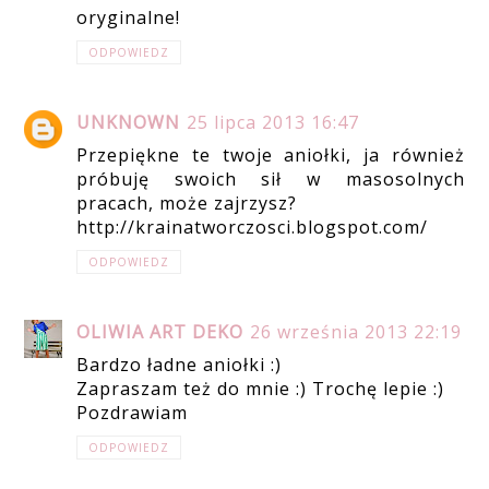
oryginalne!
ODPOWIEDZ
UNKNOWN
25 lipca 2013 16:47
Przepiękne te twoje aniołki, ja również
próbuję swoich sił w masosolnych
pracach, może zajrzysz?
http://krainatworczosci.blogspot.com/
ODPOWIEDZ
OLIWIA ART DEKO
26 września 2013 22:19
Bardzo ładne aniołki :)
Zapraszam też do mnie :) Trochę lepie :)
Pozdrawiam
ODPOWIEDZ