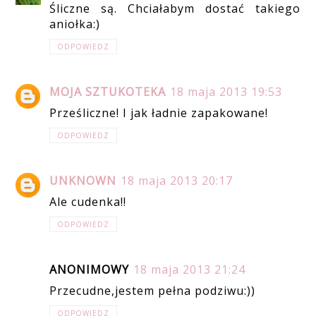
Śliczne są. Chciałabym dostać takiego
aniołka:)
ODPOWIEDZ
MOJA SZTUKOTEKA
18 maja 2013 19:53
Prześliczne! I jak ładnie zapakowane!
ODPOWIEDZ
UNKNOWN
18 maja 2013 20:17
Ale cudenka!!
ODPOWIEDZ
ANONIMOWY
18 maja 2013 21:24
Przecudne,jestem pełna podziwu:))
ODPOWIEDZ