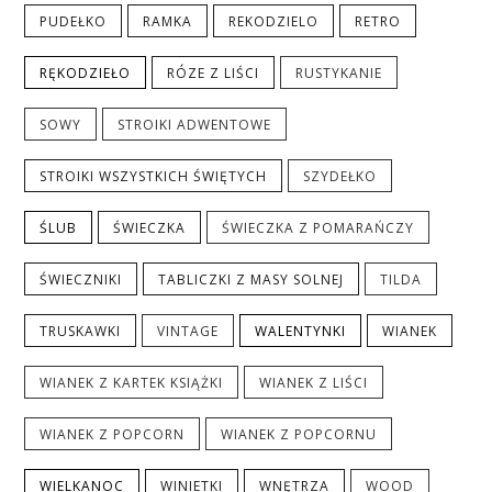
PUDEŁKO
RAMKA
REKODZIELO
RETRO
RĘKODZIEŁO
RÓZE Z LIŚCI
RUSTYKANIE
SOWY
STROIKI ADWENTOWE
STROIKI WSZYSTKICH ŚWIĘTYCH
SZYDEŁKO
ŚLUB
ŚWIECZKA
ŚWIECZKA Z POMARAŃCZY
ŚWIECZNIKI
TABLICZKI Z MASY SOLNEJ
TILDA
TRUSKAWKI
VINTAGE
WALENTYNKI
WIANEK
WIANEK Z KARTEK KSIĄŻKI
WIANEK Z LIŚCI
WIANEK Z POPCORN
WIANEK Z POPCORNU
WIELKANOC
WINIETKI
WNĘTRZA
WOOD