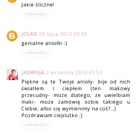
Jakie śliczne!
ODPOWIEDZ
JOLKA
29 lipca 2013 09:56
genialne aniołki :)
ODPOWIEDZ
JADWIGA
2 września 2013 01:53
Piękne są te Twoje anioły- bije od nich
światłem i ciepłem (ten makowy
przecudny- może dlatego, że uwielbiam
maki- może zamówię sobie takiego u
Ciebie, albo się wymienimy na coś?...)
Pozdrawiam cieplutko ;)
ODPOWIEDZ