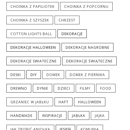
CHOINKA Z PAPILIOTEK
CHOINKA Z POPCORNU
CHOINKA Z SZYSZEK
CHRZEST
COTTON LIGHTS BALL
DEKORACJE
DEKORACJE HALLOWEEN
DEKORACJE NAGROBNE
DEKORACJE SWIATECZNE
DEKORACJE ŚWIĄTECZNE
DESKI
DIY
DOMEK
DOMEK Z PIERNIKA
DREWNO
DYNIE
DZIECI
FILMY
FOOD
GRZANIEC W JABŁKU
HAFT
HALLOWEEN
HANDMADE
INSPIRACJE
JABŁKA
JAJKA
JAK ZROBIĆ ANIOŁKA
JESIEŃ
KOMUNIA