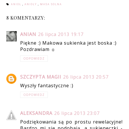
ANIOŁ
,
ANIOŁY
,
MASA SOLNA
8 KOMENTARZY:
ANIAN
26 lipca 2013 19:17
Piękne :) Makowa sukienka jest boska :)
Pozdrawiam ☼
ODPOWIEDZ
SZCZYPTA MAGII
26 lipca 2013 20:57
Wyszły fantastyczne :)
ODPOWIEDZ
ALEKSANDRA
26 lipca 2013 23:07
Podziękowania są po prostu rewelacyjne!
Bardzo mi się podobają, a sukieneczki -