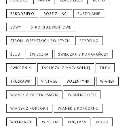
PUDEŁKO
RAMKA
REKODZIELO
RETRO
RĘKODZIEŁO
RÓZE Z LIŚCI
RUSTYKANIE
SOWY
STROIKI ADWENTOWE
STROIKI WSZYSTKICH ŚWIĘTYCH
SZYDEŁKO
ŚLUB
ŚWIECZKA
ŚWIECZKA Z POMARAŃCZY
ŚWIECZNIKI
TABLICZKI Z MASY SOLNEJ
TILDA
TRUSKAWKI
VINTAGE
WALENTYNKI
WIANEK
WIANEK Z KARTEK KSIĄŻKI
WIANEK Z LIŚCI
WIANEK Z POPCORN
WIANEK Z POPCORNU
WIELKANOC
WINIETKI
WNĘTRZA
WOOD