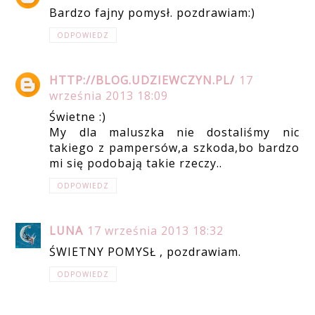
Bardzo fajny pomysł. pozdrawiam:)
ODPOWIEDZ
HTTP://BLOG.UDZIEWCZYN.PL/
17
września 2013 18:09
Świetne :)
My dla maluszka nie dostaliśmy nic
takiego z pampersów,a szkoda,bo bardzo
mi się podobają takie rzeczy..
ODPOWIEDZ
LUNA
17 września 2013 18:32
ŚWIETNY POMYSŁ , pozdrawiam.
ODPOWIEDZ