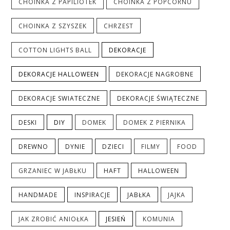
CHOINKA Z PAPILIOTEK
CHOINKA Z POPCORNU
CHOINKA Z SZYSZEK
CHRZEST
COTTON LIGHTS BALL
DEKORACJE
DEKORACJE HALLOWEEN
DEKORACJE NAGROBNE
DEKORACJE SWIATECZNE
DEKORACJE ŚWIĄTECZNE
DESKI
DIY
DOMEK
DOMEK Z PIERNIKA
DREWNO
DYNIE
DZIECI
FILMY
FOOD
GRZANIEC W JABŁKU
HAFT
HALLOWEEN
HANDMADE
INSPIRACJE
JABŁKA
JAJKA
JAK ZROBIĆ ANIOŁKA
JESIEŃ
KOMUNIA