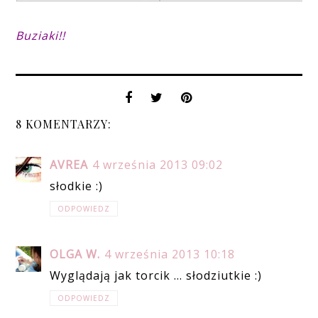
Buziaki!!
8 KOMENTARZY:
AVREA
4 września 2013 09:02
słodkie :)
ODPOWIEDZ
OLGA W.
4 września 2013 10:18
Wyglądają jak torcik ... słodziutkie :)
ODPOWIEDZ