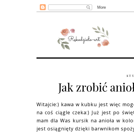
STY
Jak zrobić ani
Witajcie:) kawa w kubku jest więc mogę
na coś ciągle czeka:) Już jest po świ
mam dla Was kursik na anioła w kolor
jest osiągnięty dzięki barwnikom spo