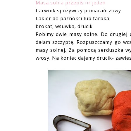
Masa solna przepis nr jeden
barwnik spożywczy pomarańczowy
Lakier do paznokci lub farbka
brokat, wsuwka, drucik
Robimy dwie masy solne. Do drugiej
dałam szczyptę. Rozpuszczamy go wcz
masy solnej. Za pomocą serduszka wy
włosy. Na koniec dajemy drucik- zawi