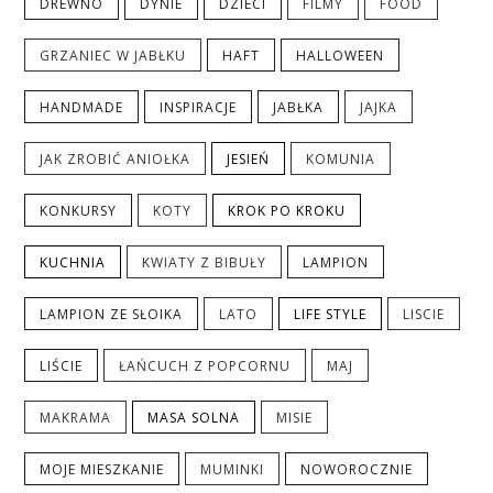
DREWNO
DYNIE
DZIECI
FILMY
FOOD
GRZANIEC W JABŁKU
HAFT
HALLOWEEN
HANDMADE
INSPIRACJE
JABŁKA
JAJKA
JAK ZROBIĆ ANIOŁKA
JESIEŃ
KOMUNIA
KONKURSY
KOTY
KROK PO KROKU
KUCHNIA
KWIATY Z BIBUŁY
LAMPION
LAMPION ZE SŁOIKA
LATO
LIFE STYLE
LISCIE
LIŚCIE
ŁAŃCUCH Z POPCORNU
MAJ
MAKRAMA
MASA SOLNA
MISIE
MOJE MIESZKANIE
MUMINKI
NOWOROCZNIE