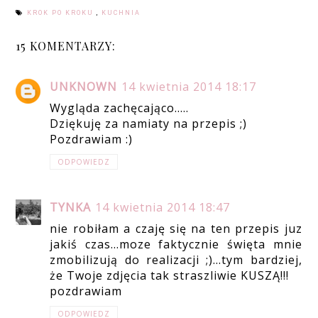
KROK PO KROKU
,
KUCHNIA
15 KOMENTARZY:
UNKNOWN
14 kwietnia 2014 18:17
Wygląda zachęcająco.....
Dziękuję za namiaty na przepis ;)
Pozdrawiam :)
ODPOWIEDZ
TYNKA
14 kwietnia 2014 18:47
nie robiłam a czaję się na ten przepis juz
jakiś czas...moze faktycznie święta mnie
zmobilizują do realizacji ;)...tym bardziej,
że Twoje zdjęcia tak straszliwie KUSZĄ!!!
pozdrawiam
ODPOWIEDZ