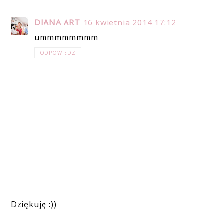
DIANA ART
16 kwietnia 2014 17:12
ummmmmmmm
ODPOWIEDZ
Dziękuję :))