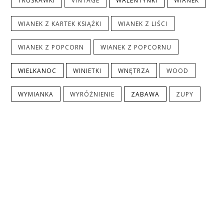
TRUSKAWKI
VINTAGE
WALENTYNKI
WIANEK
WIANEK Z KARTEK KSIĄŻKI
WIANEK Z LIŚCI
WIANEK Z POPCORN
WIANEK Z POPCORNU
WIELKANOC
WINIETKI
WNĘTRZA
WOOD
WYMIANKA
WYRÓŻNIENIE
ZABAWA
ZUPY