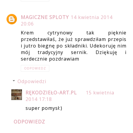
MAGICZNE SPLOTY
14 kwietnia 2014
20:06
Krem cytrynowy tak pięknie
przedstawiłaś, że już sprawdziłam przepis
i jutro biegnę po składniki. Udekoruję nim
mój tradycyjny sernik. Dziękuję i
serdecznie pozdrawiam
ODPOWIEDZ
Odpowiedzi
RĘKODZIEŁO-ART.PL
15 kwietnia
2014 17:18
super pomysł:)
ODPOWIEDZ