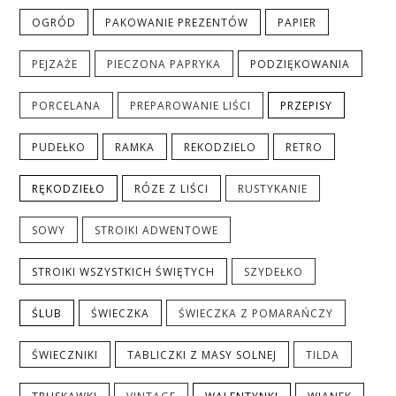
OGRÓD
PAKOWANIE PREZENTÓW
PAPIER
PEJZAŻE
PIECZONA PAPRYKA
PODZIĘKOWANIA
PORCELANA
PREPAROWANIE LIŚCI
PRZEPISY
PUDEŁKO
RAMKA
REKODZIELO
RETRO
RĘKODZIEŁO
RÓZE Z LIŚCI
RUSTYKANIE
SOWY
STROIKI ADWENTOWE
STROIKI WSZYSTKICH ŚWIĘTYCH
SZYDEŁKO
ŚLUB
ŚWIECZKA
ŚWIECZKA Z POMARAŃCZY
ŚWIECZNIKI
TABLICZKI Z MASY SOLNEJ
TILDA