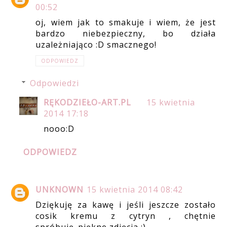
00:52
oj, wiem jak to smakuje i wiem, że jest
bardzo niebezpieczny, bo działa
uzależniająco :D smacznego!
ODPOWIEDZ
Odpowiedzi
RĘKODZIEŁO-ART.PL
15 kwietnia
2014 17:18
nooo:D
ODPOWIEDZ
UNKNOWN
15 kwietnia 2014 08:42
Dziękuję za kawę i jeśli jeszcze zostało
cosik kremu z cytryn , chętnie
spróbuję..piękne zdjęcia :)