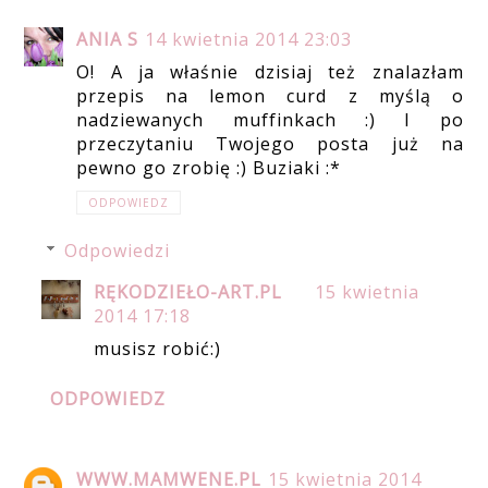
ANIA S
14 kwietnia 2014 23:03
O! A ja właśnie dzisiaj też znalazłam
przepis na lemon curd z myślą o
nadziewanych muffinkach :) I po
przeczytaniu Twojego posta już na
pewno go zrobię :) Buziaki :*
ODPOWIEDZ
Odpowiedzi
RĘKODZIEŁO-ART.PL
15 kwietnia
2014 17:18
musisz robić:)
ODPOWIEDZ
WWW.MAMWENE.PL
15 kwietnia 2014