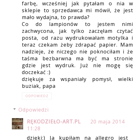
farbę, wcześniej jak pytałam o nia w
sklepie to sprzedawca mi mówił, że jest
mało wydajna, to prawda?
Co do lampionów to jestem nimi
zachwycona, jak tylko zaczęłam czytać
posta, od razu wydrukowałam motylka i
teraz czekam żeby zdrapać papier. Mam
nadzieje, że niczego nie poknociłam i że
taśma bezbarwna ma być ma stronie
gdzie jest wydruk. Już nie mogę się
doczekać :)
dziękuje za wspaniały pomysł, wielki
buziak, papa
ODPOWIEDZ
Odpowiedzi
RĘKODZIEŁO-ART.PL
20 maja 2014
11:28
dzięki:) Ja kupiłam na allegro jest