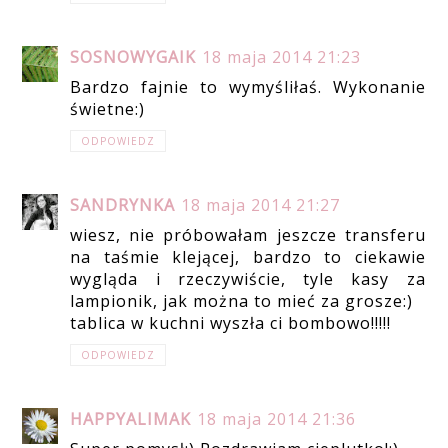
SOSNOWYGAIK
18 maja 2014 21:23
Bardzo fajnie to wymyśliłaś. Wykonanie
świetne:)
ODPOWIEDZ
SANDRYNKA
18 maja 2014 21:27
wiesz, nie próbowałam jeszcze transferu
na taśmie klejącej, bardzo to ciekawie
wygląda i rzeczywiście, tyle kasy za
lampionik, jak można to mieć za grosze:)
tablica w kuchni wyszła ci bombowo!!!!!
ODPOWIEDZ
HAPPYALIMAK
18 maja 2014 21:36