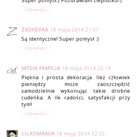
Super pomysł:) Pozdrawiam cieplutko!:)
ODPOWIEDZ
ZASHEVKA
18 maja 2014 21:37
Są identyczne! Super pomysł :)
ODPOWIEDZ
MYSIA FAMILIA
18 maja 2014 22:14
Piękna i prosta dekoracja. Ileż człowiek
pieniędzy może zaoszczędzić
samodzielnie wykonując takie drobne
cudeńka. A ile radości, satysfakcji przy
tym!
ODPOWIEDZ
LILKOMANIA
18 maja 2014 22:32