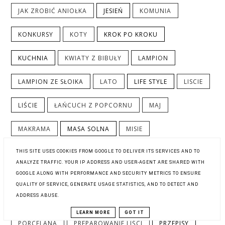
JAK ZROBIĆ ANIOŁKA
JESIEŃ
KOMUNIA
KONKURSY
KOTY
KROK PO KROKU
KUCHNIA
KWIATY Z BIBUŁY
LAMPION
LAMPION ZE SŁOIKA
LATO
LIFE STYLE
LISCIE
LIŚCIE
ŁAŃCUCH Z POPCORNU
MAJ
MAKRAMA
MASA SOLNA
MISIE
MOJE MIESZKANIE
MUMINKI
NOWOROCZNIE
THIS SITE USES COOKIES FROM GOOGLE TO DELIVER ITS SERVICES AND TO
ANALYZE TRAFFIC. YOUR IP ADDRESS AND USER-AGENT ARE SHARED WITH
GOOGLE ALONG WITH PERFORMANCE AND SECURITY METRICS TO ENSURE
OGRÓD
PAKOWANIE PREZENTÓW
PAPIER
QUALITY OF SERVICE, GENERATE USAGE STATISTICS, AND TO DETECT AND
ADDRESS ABUSE.
PEJZAŻE
PIECZONA PAPRYKA
PODZIĘKOWANIA
LEARN MORE
GOT IT
PORCELANA
PREPAROWANIE LIŚCI
PRZEPISY