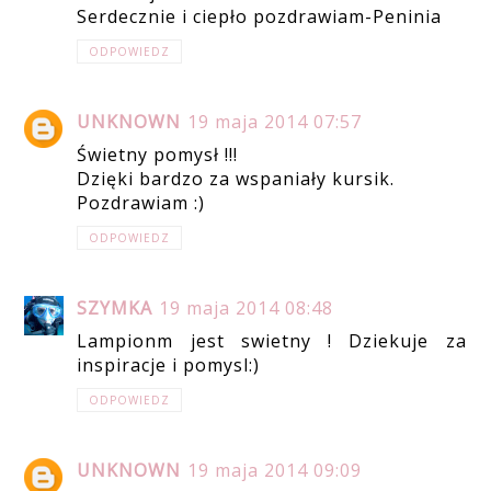
Serdecznie i ciepło pozdrawiam-Peninia
ODPOWIEDZ
UNKNOWN
19 maja 2014 07:57
Świetny pomysł !!!
Dzięki bardzo za wspaniały kursik.
Pozdrawiam :)
ODPOWIEDZ
SZYMKA
19 maja 2014 08:48
Lampionm jest swietny ! Dziekuje za
inspiracje i pomysl:)
ODPOWIEDZ
UNKNOWN
19 maja 2014 09:09