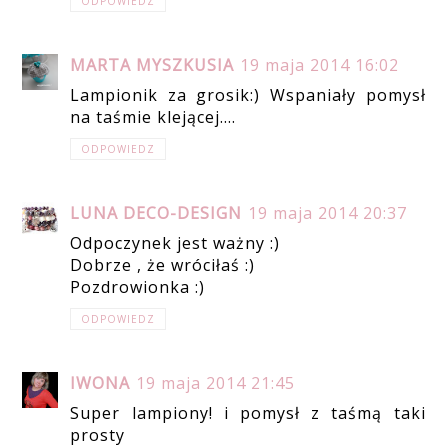
ODPOWIEDZ
MARTA MYSZKUSIA
19 maja 2014 16:02
Lampionik za grosik:) Wspaniały pomysł
na taśmie klejącej....
ODPOWIEDZ
LUNA DECO-DESIGN
19 maja 2014 20:37
Odpoczynek jest ważny :)
Dobrze , że wróciłaś :)
Pozdrowionka :)
ODPOWIEDZ
IWONA
19 maja 2014 21:45
Super lampiony! i pomysł z taśmą taki
prosty