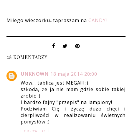
Miłego wieczorku..zapraszam na
CANDY!
28 KOMENTARZY:
UNKNOWN
18 maja 2014 20:00
Wow... tablica jest MEGA!!! :)
szkoda, że ja nie mam gdzie sobie takiej
zrobić :(
I bardzo fajny "przepis" na lampiony!
Podziwiam Cię i życzę dużo chęci i
cierpliwości w realizowaniu świetnych
pomysłów :)
ODPOWIEDZ