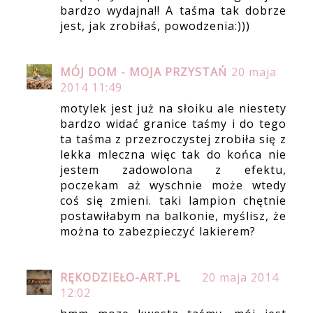
bardzo wydajna!! A taśma tak dobrze
jest, jak zrobiłaś, powodzenia:)))
MÓJ DOM - MOJA PRZYSTAŃ
20 maja
2014 11:49
motylek jest już na słoiku ale niestety
bardzo widać granice taśmy i do tego
ta taśma z przezroczystej zrobiła się z
lekka mleczna więc tak do końca nie
jestem zadowolona z efektu,
poczekam aż wyschnie może wtedy
coś się zmieni. taki lampion chętnie
postawiłabym na balkonie, myślisz, że
można to zabezpieczyć lakierem?
RĘKODZIEŁO-ART.PL
20 maja 2014
12:02