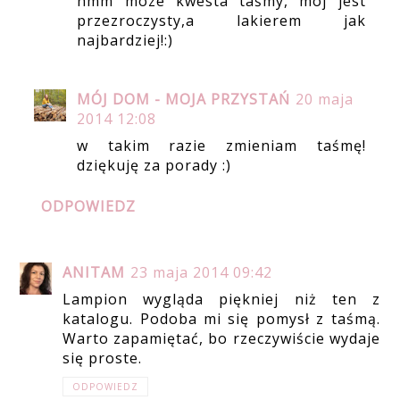
hmm moze kwesta taśmy, mój jest
przezroczysty,a lakierem jak
najbardziej!:)
MÓJ DOM - MOJA PRZYSTAŃ
20 maja
2014 12:08
w takim razie zmieniam taśmę!
dziękuję za porady :)
ODPOWIEDZ
ANITAM
23 maja 2014 09:42
Lampion wygląda piękniej niż ten z
katalogu. Podoba mi się pomysł z taśmą.
Warto zapamiętać, bo rzeczywiście wydaje
się proste.
ODPOWIEDZ