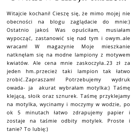
Witajcie kochani! Cieszę się, że mimo mojej nie
obecności na blogu zaglądacie do mnie:)
Ostatnio jakoś Was opuściłam, musiałam
wypocząć, zastanowić się nad tym i owym..ale
wracam! W magazynie Moje mieszkanie
natknęłam się na modne lampiony z motywem
kwiatów. Ale cena mnie zaskoczyła..23 zł za
jeden hm..przecież taki lampion tak łatwo
zrobić..Zapraszam! Potrzebujemy wydruk
owada- ja akurat wybrałam motylka:) Taśmę
klejącą, słoik oraz sznurek. Taśmę przyklejamy
na motylka, wycinamy i moczymy w wodzie, po
ok 5 minutach łatwo zdrapujemy papier i
zostaje na taśmie odbity motylek. Proste i
tanie? To lubię:)