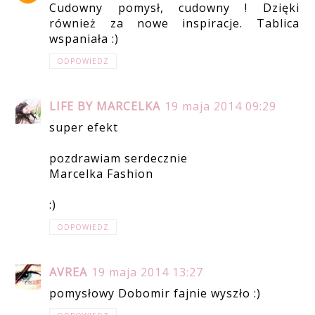
Cudowny pomysł, cudowny ! Dzięki
również za nowe inspiracje. Tablica
wspaniała :)
ODPOWIEDZ
LIFE BY MARCELKA
19 maja 2014 09:29
super efekt
pozdrawiam serdecznie
Marcelka Fashion
:)
ODPOWIEDZ
AVREA
19 maja 2014 13:27
pomysłowy Dobomir fajnie wyszło :)