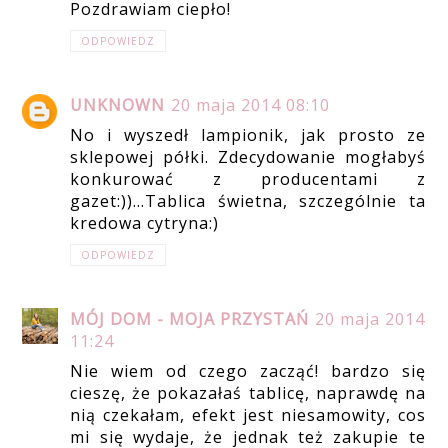
Pozdrawiam ciepło!
ODPOWIEDZ
UNKNOWN
20 maja 2014 08:10
No i wyszedł lampionik, jak prosto ze
sklepowej półki. Zdecydowanie mogłabyś
konkurować z producentami z
gazet:))...Tablica świetna, szczególnie ta
kredowa cytryna:)
ODPOWIEDZ
MÓJ DOM - MOJA PRZYSTAŃ
20 maja 2014
11:24
Nie wiem od czego zacząć! bardzo się
cieszę, że pokazałaś tablicę, naprawdę na
nią czekałam, efekt jest niesamowity, cos
mi się wydaje, że jednak też zakupie te