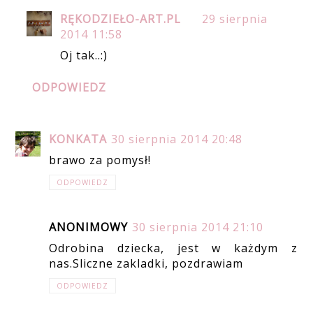
RĘKODZIEŁO-ART.PL
29 sierpnia
2014 11:58
Oj tak..:)
ODPOWIEDZ
KONKATA
30 sierpnia 2014 20:48
brawo za pomysł!
ODPOWIEDZ
ANONIMOWY
30 sierpnia 2014 21:10
Odrobina dziecka, jest w każdym z
nas.Sliczne zakladki, pozdrawiam
ODPOWIEDZ