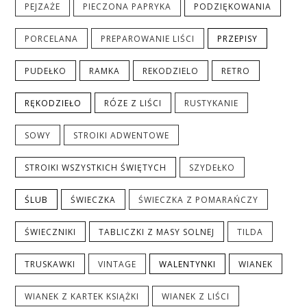
PEJZAŻE
PIECZONA PAPRYKA
PODZIĘKOWANIA
PORCELANA
PREPAROWANIE LIŚCI
PRZEPISY
PUDEŁKO
RAMKA
REKODZIELO
RETRO
RĘKODZIEŁO
RÓZE Z LIŚCI
RUSTYKANIE
SOWY
STROIKI ADWENTOWE
STROIKI WSZYSTKICH ŚWIĘTYCH
SZYDEŁKO
ŚLUB
ŚWIECZKA
ŚWIECZKA Z POMARAŃCZY
ŚWIECZNIKI
TABLICZKI Z MASY SOLNEJ
TILDA
TRUSKAWKI
VINTAGE
WALENTYNKI
WIANEK
WIANEK Z KARTEK KSIĄŻKI
WIANEK Z LIŚCI