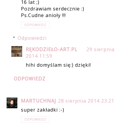
16 lat ;)
Pozdrawiam serdecznie :)
Ps.Cudne anioły !!!
ODPOWIEDZ
Odpowiedzi
RĘKODZIEŁO-ART.PL
29 sierpnia
2014 11:59
hihi domyślam się:) dzięki!
ODPOWIEDZ
MARTUCHNAJ
28 sierpnia 2014 23:21
super zakładki :-)
ODPOWIEDZ