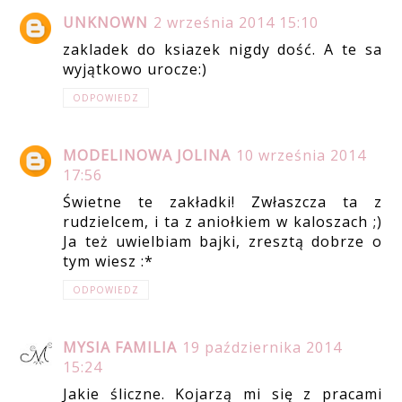
UNKNOWN
2 września 2014 15:10
zakladek do ksiazek nigdy dość. A te sa
wyjątkowo urocze:)
ODPOWIEDZ
MODELINOWA JOLINA
10 września 2014
17:56
Świetne te zakładki! Zwłaszcza ta z
rudzielcem, i ta z aniołkiem w kaloszach ;)
Ja też uwielbiam bajki, zresztą dobrze o
tym wiesz :*
ODPOWIEDZ
MYSIA FAMILIA
19 października 2014
15:24
Jakie śliczne. Kojarzą mi się z pracami