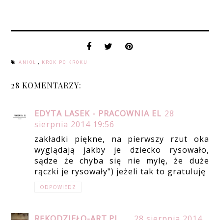
ANIOŁ
,
KROK PO KROKU
28 KOMENTARZY:
EDYTA LASEK - PRACOWNIA EL
28
sierpnia 2014 19:56
zakładki piękne, na pierwszy rzut oka
wyglądają jakby je dziecko rysowało,
sądze że chyba się nie mylę, że duże
rączki je rysowały") jeżeli tak to gratuluję
ODPOWIEDZ
RĘKODZIEŁO-ART.PL
28 sierpnia 2014