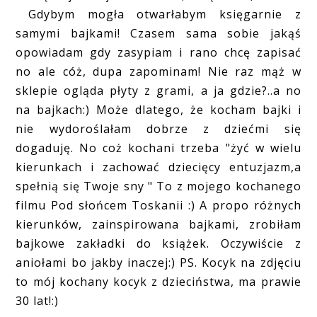
Gdybym mogła otwarłabym księgarnie z
samymi bajkami! Czasem sama sobie jakąś
opowiadam gdy zasypiam i rano chcę zapisać
no ale cóż, dupa zapominam! Nie raz mąż w
sklepie ogląda płyty z grami, a ja gdzie?..a no
na bajkach:) Może dlatego, że kocham bajki i
nie wydoroślałam dobrze z dziećmi się
dogaduję. No coż kochani trzeba "żyć w wielu
kierunkach i zachować dziecięcy entuzjazm,a
spełnią się Twoje sny " To z mojego kochanego
filmu Pod słońcem Toskanii :) A propo różnych
kierunków, zainspirowana bajkami, zrobiłam
bajkowe zakładki do książek. Oczywiście z
aniołami bo jakby inaczej:) PS. Kocyk na zdjęciu
to mój kochany kocyk z dzieciństwa, ma prawie
30 lat!:)