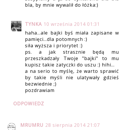
bla, by mnie wywalił do łóżka:)
TYNKA
10 września 2014 01:31
haha...ale bajki byś miała zapisane w
pamięci...dla potomnych :)
siła wyższa i priorytet :)
ps. a jak strasznie będą mu
przeszkadzały Twoje "bajki" to mu
kupisz takie zatyczki do uszu :) hihi...
a na serio to myślę, że warto sprawić
by takie myśli nie ulatywały gdzieś
bezwiednie ;)
pozdrawiam
ODPOWIEDZ
MRUMRU
28 sierpnia 2014 21:07