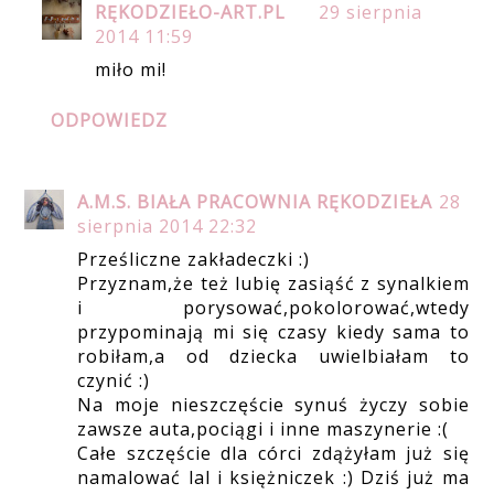
RĘKODZIEŁO-ART.PL
29 sierpnia
2014 11:59
miło mi!
ODPOWIEDZ
A.M.S. BIAŁA PRACOWNIA RĘKODZIEŁA
28
sierpnia 2014 22:32
Prześliczne zakładeczki :)
Przyznam,że też lubię zasiąść z synalkiem
i porysować,pokolorować,wtedy
przypominają mi się czasy kiedy sama to
robiłam,a od dziecka uwielbiałam to
czynić :)
Na moje nieszczęście synuś życzy sobie
zawsze auta,pociągi i inne maszynerie :(
Całe szczęście dla córci zdążyłam już się
namalować lal i księżniczek :) Dziś już ma