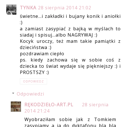
TYNKA
28 sierpnia 2014 21:02
świetne...i zakładki i bujany konik i aniołki
:)
a zamiast zasypiać z bajką w myślach to
siadaj i spisuj...albo NAGRYWAJ :)
Kocyk uroczy, też mam takie pamiątki z
dzieciństwa :)
pozdrawiam ciepło
ps. kiedy zachowa się w sobie coś z
dziecka to świat wydaje się piękniejszy :) i
PROSTSZY :)
ODPOWIEDZ
Odpowiedzi
RĘKODZIEŁO-ART.PL
28 sierpnia
2014 21:24
Wyobraziłam sobie jak z Tomkiem
zasypiamy a ja do dyktafonu bla bla