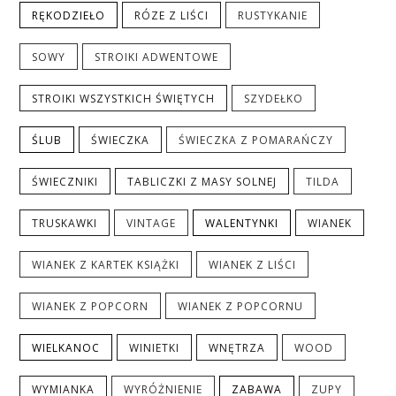
RĘKODZIEŁO
RÓZE Z LIŚCI
RUSTYKANIE
SOWY
STROIKI ADWENTOWE
STROIKI WSZYSTKICH ŚWIĘTYCH
SZYDEŁKO
ŚLUB
ŚWIECZKA
ŚWIECZKA Z POMARAŃCZY
ŚWIECZNIKI
TABLICZKI Z MASY SOLNEJ
TILDA
TRUSKAWKI
VINTAGE
WALENTYNKI
WIANEK
WIANEK Z KARTEK KSIĄŻKI
WIANEK Z LIŚCI
WIANEK Z POPCORN
WIANEK Z POPCORNU
WIELKANOC
WINIETKI
WNĘTRZA
WOOD
WYMIANKA
WYRÓŻNIENIE
ZABAWA
ZUPY