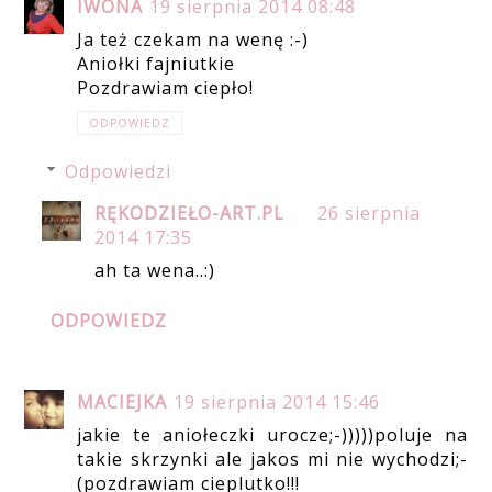
IWONA
19 sierpnia 2014 08:48
Ja też czekam na wenę :-)
Aniołki fajniutkie
Pozdrawiam ciepło!
ODPOWIEDZ
Odpowiedzi
RĘKODZIEŁO-ART.PL
26 sierpnia
2014 17:35
ah ta wena..:)
ODPOWIEDZ
MACIEJKA
19 sierpnia 2014 15:46
jakie te aniołeczki urocze;-)))))poluje na
takie skrzynki ale jakos mi nie wychodzi;-
(pozdrawiam cieplutko!!!