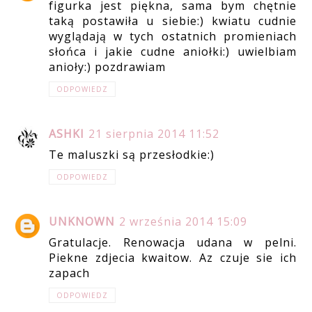
figurka jest piękna, sama bym chętnie
taką postawiła u siebie:) kwiatu cudnie
wyglądają w tych ostatnich promieniach
słońca i jakie cudne aniołki:) uwielbiam
anioły:) pozdrawiam
ODPOWIEDZ
ASHKI
21 sierpnia 2014 11:52
Te maluszki są przesłodkie:)
ODPOWIEDZ
UNKNOWN
2 września 2014 15:09
Gratulacje. Renowacja udana w pelni.
Piekne zdjecia kwaitow. Az czuje sie ich
zapach
ODPOWIEDZ