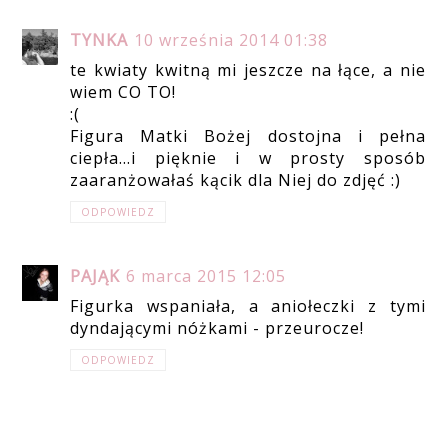
TYNKA
10 września 2014 01:38
te kwiaty kwitną mi jeszcze na łące, a nie
wiem CO TO!
:(
Figura Matki Bożej dostojna i pełna
ciepła...i pięknie i w prosty sposób
zaaranżowałaś kącik dla Niej do zdjęć :)
ODPOWIEDZ
PAJĄK
6 marca 2015 12:05
Figurka wspaniała, a aniołeczki z tymi
dyndającymi nóżkami - przeurocze!
ODPOWIEDZ