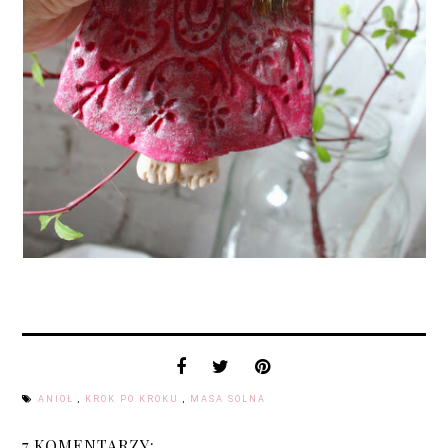
ANIOŁ
,
KROK PO KROKU
,
MASA SOLNA
7 KOMENTARZY: