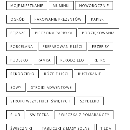
MOJE MIESZKANIE
MUMINKI
NOWOROCZNIE
OGRÓD
PAKOWANIE PREZENTÓW
PAPIER
PEJZAŻE
PIECZONA PAPRYKA
PODZIĘKOWANIA
PORCELANA
PREPAROWANIE LIŚCI
PRZEPISY
PUDEŁKO
RAMKA
REKODZIELO
RETRO
RĘKODZIEŁO
RÓZE Z LIŚCI
RUSTYKANIE
SOWY
STROIKI ADWENTOWE
STROIKI WSZYSTKICH ŚWIĘTYCH
SZYDEŁKO
ŚLUB
ŚWIECZKA
ŚWIECZKA Z POMARAŃCZY
ŚWIECZNIKI
TABLICZKI Z MASY SOLNEJ
TILDA