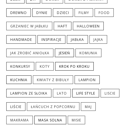
DREWNO
DYNIE
DZIECI
FILMY
FOOD
GRZANIEC W JABŁKU
HAFT
HALLOWEEN
HANDMADE
INSPIRACJE
JABŁKA
JAJKA
JAK ZROBIĆ ANIOŁKA
JESIEŃ
KOMUNIA
KONKURSY
KOTY
KROK PO KROKU
KUCHNIA
KWIATY Z BIBUŁY
LAMPION
LAMPION ZE SŁOIKA
LATO
LIFE STYLE
LISCIE
LIŚCIE
ŁAŃCUCH Z POPCORNU
MAJ
MAKRAMA
MASA SOLNA
MISIE