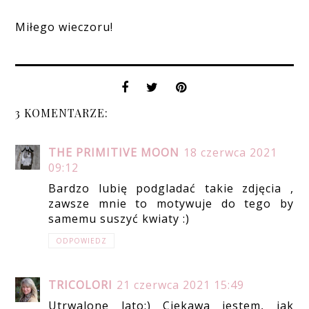
Miłego wieczoru!
3 KOMENTARZE:
THE PRIMITIVE MOON
18 czerwca 2021
09:12
Bardzo lubię podgladać takie zdjęcia ,
zawsze mnie to motywuje do tego by
samemu suszyć kwiaty :)
ODPOWIEDZ
TRICOLORI
21 czerwca 2021 15:49
Utrwalone lato:) Ciekawa jestem, jak