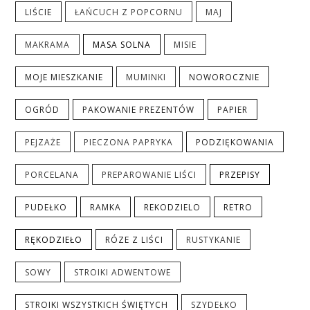
LIŚCIE
ŁAŃCUCH Z POPCORNU
MAJ
MAKRAMA
MASA SOLNA
MISIE
MOJE MIESZKANIE
MUMINKI
NOWOROCZNIE
OGRÓD
PAKOWANIE PREZENTÓW
PAPIER
PEJZAŻE
PIECZONA PAPRYKA
PODZIĘKOWANIA
PORCELANA
PREPAROWANIE LIŚCI
PRZEPISY
PUDEŁKO
RAMKA
REKODZIELO
RETRO
RĘKODZIEŁO
RÓZE Z LIŚCI
RUSTYKANIE
SOWY
STROIKI ADWENTOWE
STROIKI WSZYSTKICH ŚWIĘTYCH
SZYDEŁKO