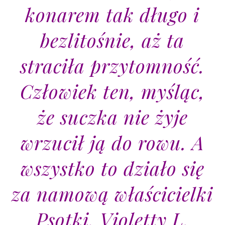
konarem tak
długo i
bezlitośnie, aż ta
straciła przytomność.
Człowiek ten, myśląc,
że suczka nie żyje
wrzucił ją do rowu. A
wszystko
to działo się
za namową właścicielki
Psotki, Violetty L.