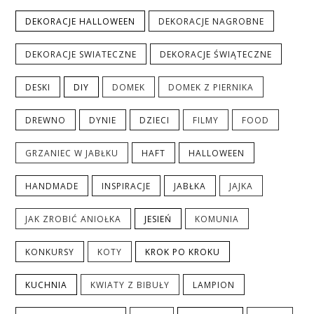
DEKORACJE HALLOWEEN
DEKORACJE NAGROBNE
DEKORACJE SWIATECZNE
DEKORACJE ŚWIĄTECZNE
DESKI
DIY
DOMEK
DOMEK Z PIERNIKA
DREWNO
DYNIE
DZIECI
FILMY
FOOD
GRZANIEC W JABŁKU
HAFT
HALLOWEEN
HANDMADE
INSPIRACJE
JABŁKA
JAJKA
JAK ZROBIĆ ANIOŁKA
JESIEŃ
KOMUNIA
KONKURSY
KOTY
KROK PO KROKU
KUCHNIA
KWIATY Z BIBUŁY
LAMPION