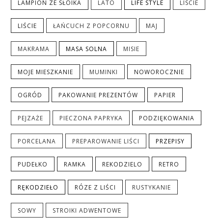
LAMPION ZE SŁOIKA
LATO
LIFE STYLE
LISCIE
LIŚCIE
ŁAŃCUCH Z POPCORNU
MAJ
MAKRAMA
MASA SOLNA
MISIE
MOJE MIESZKANIE
MUMINKI
NOWOROCZNIE
OGRÓD
PAKOWANIE PREZENTÓW
PAPIER
PEJZAŻE
PIECZONA PAPRYKA
PODZIĘKOWANIA
PORCELANA
PREPAROWANIE LIŚCI
PRZEPISY
PUDEŁKO
RAMKA
REKODZIELO
RETRO
RĘKODZIEŁO
RÓZE Z LIŚCI
RUSTYKANIE
SOWY
STROIKI ADWENTOWE