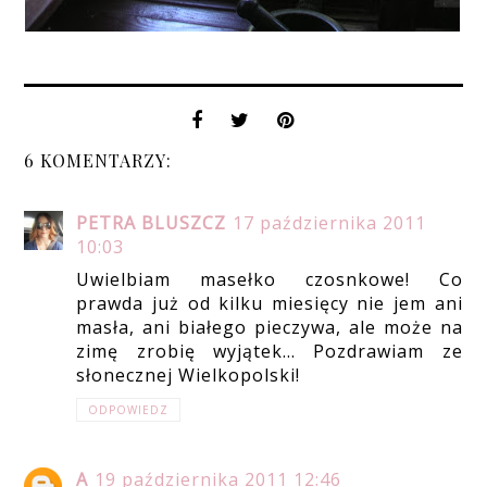
6 KOMENTARZY:
PETRA BLUSZCZ
17 października 2011
10:03
Uwielbiam masełko czosnkowe! Co
prawda już od kilku miesięcy nie jem ani
masła, ani białego pieczywa, ale może na
zimę zrobię wyjątek... Pozdrawiam ze
słonecznej Wielkopolski!
ODPOWIEDZ
A
19 października 2011 12:46