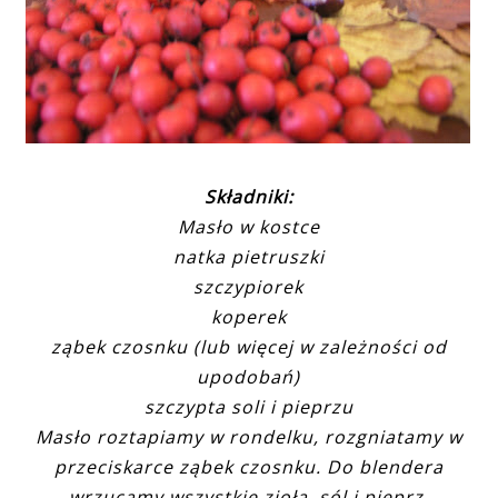
Składniki:
Masło w kostce
natka pietruszki
szczypiorek
koperek
ząbek czosnku (lub więcej w zależności od
upodobań)
szczypta soli i pieprzu
Masło roztapiamy w rondelku, rozgniatamy w
przeciskarce ząbek czosnku. Do blendera
wrzucamy wszystkie zioła, sól i pieprz.