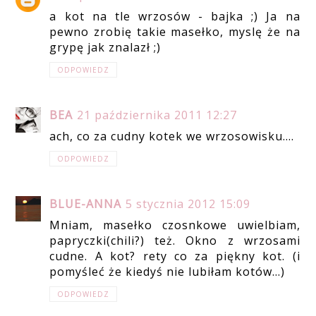
a kot na tle wrzosów - bajka ;) Ja na
pewno zrobię takie masełko, myslę że na
grypę jak znalazł ;)
ODPOWIEDZ
BEA
21 października 2011 12:27
ach, co za cudny kotek we wrzosowisku....
ODPOWIEDZ
BLUE-ANNA
5 stycznia 2012 15:09
Mniam, masełko czosnkowe uwielbiam,
papryczki(chili?) też. Okno z wrzosami
cudne. A kot? rety co za piękny kot. (i
pomyśleć że kiedyś nie lubiłam kotów...)
ODPOWIEDZ