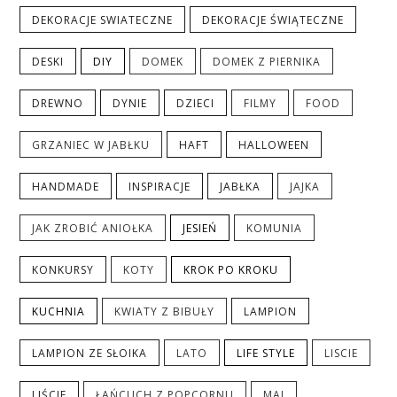
DEKORACJE SWIATECZNE
DEKORACJE ŚWIĄTECZNE
DESKI
DIY
DOMEK
DOMEK Z PIERNIKA
DREWNO
DYNIE
DZIECI
FILMY
FOOD
GRZANIEC W JABŁKU
HAFT
HALLOWEEN
HANDMADE
INSPIRACJE
JABŁKA
JAJKA
JAK ZROBIĆ ANIOŁKA
JESIEŃ
KOMUNIA
KONKURSY
KOTY
KROK PO KROKU
KUCHNIA
KWIATY Z BIBUŁY
LAMPION
LAMPION ZE SŁOIKA
LATO
LIFE STYLE
LISCIE
LIŚCIE
ŁAŃCUCH Z POPCORNU
MAJ