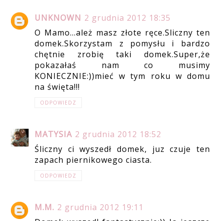
UNKNOWN
2 grudnia 2012 18:35
O Mamo...ależ masz złote ręce.Sliczny ten
domek.Skorzystam z pomysłu i bardzo
chętnie zrobię taki domek.Super,że
pokazałaś nam co musimy
KONIECZNIE:))mieć w tym roku w domu
na święta!!!
ODPOWIEDZ
MATYSIA
2 grudnia 2012 18:52
Śliczny ci wyszedł domek, juz czuje ten
zapach piernikowego ciasta.
ODPOWIEDZ
M.M.
2 grudnia 2012 19:11