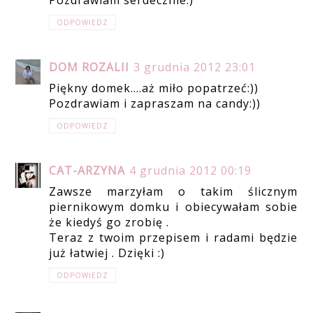
ODPOWIEDZ
DOM ROZALII
3 grudnia 2012 23:01
Piękny domek....aż miło popatrzeć:))
Pozdrawiam i zapraszam na candy:))
ODPOWIEDZ
CAT-ARZYNA
4 grudnia 2012 00:19
Zawsze marzyłam o takim ślicznym
piernikowym domku i obiecywałam sobie
że kiedyś go zrobię .
Teraz z twoim przepisem i radami będzie
już łatwiej . Dzięki :)
ODPOWIEDZ