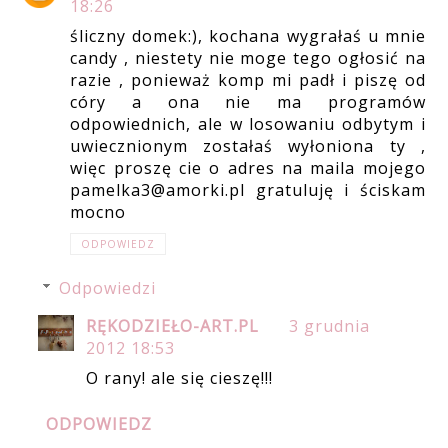
18:26
śliczny domek:), kochana wygrałaś u mnie
candy , niestety nie moge tego ogłosić na
razie , ponieważ komp mi padł i piszę od
córy a ona nie ma programów
odpowiednich, ale w losowaniu odbytym i
uwiecznionym zostałaś wyłoniona ty ,
więc proszę cie o adres na maila mojego
pamelka3@amorki.pl gratuluję i ściskam
mocno
ODPOWIEDZ
Odpowiedzi
RĘKODZIEŁO-ART.PL
3 grudnia
2012 18:53
O rany! ale się cieszę!!!
ODPOWIEDZ