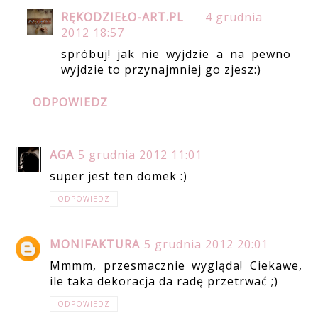
RĘKODZIEŁO-ART.PL
4 grudnia
2012 18:57
spróbuj! jak nie wyjdzie a na pewno
wyjdzie to przynajmniej go zjesz:)
ODPOWIEDZ
AGA
5 grudnia 2012 11:01
super jest ten domek :)
ODPOWIEDZ
MONIFAKTURA
5 grudnia 2012 20:01
Mmmm, przesmacznie wygląda! Ciekawe,
ile taka dekoracja da radę przetrwać ;)
ODPOWIEDZ