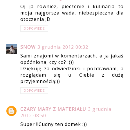
Oj ja również, pieczenie i kulinaria to
moja najgorsza wada, niebezpieczna dla
otoczenia ;D
ODPOWIEDZ
SNOW
3 grudnia 2012 00:32
Sami znajomi w komentarzach, a ja jakaś
opóźniona, czy co? :)))
Dziękuję za odwiedzinki i pozdrawiam, a
rozglądam się u Ciebie z dużą
przyjemnością:))
ODPOWIEDZ
CZARY MARY Z MATERIAŁU
3 grudnia
2012 08:50
Super !!Cudny ten domek :))