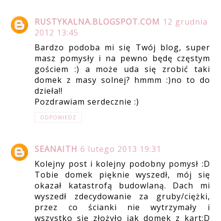
RUSTYKALNA.BLOGSPOT.COM
12 grudnia
2012 13:45
Bardzo podoba mi się Twój blog, super
masz pomysły i na pewno będę częstym
gościem :) a może uda się zrobić taki
domek z masy solnej? hmmm :)no to do
dzieła!!
Pozdrawiam serdecznie :)
ODPOWIEDZ
SEANAITH
6 lutego 2013 19:31
Kolejny post i kolejny podobny pomysł :D
Tobie domek pięknie wyszedł, mój się
okazał katastrofą budowlaną. Dach mi
wyszedł zdecydowanie za gruby/ciężki,
przez co ścianki nie wytrzymały i
wszystko się złożyło jak domek z kart:D