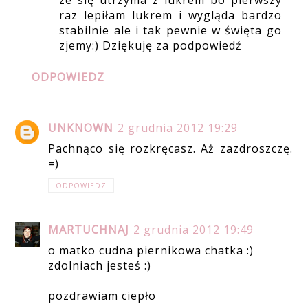
raz lepiłam lukrem i wygląda bardzo
stabilnie ale i tak pewnie w święta go
zjemy:) Dziękuję za podpowiedź
ODPOWIEDZ
UNKNOWN
2 grudnia 2012 19:29
Pachnąco się rozkręcasz. Aż zazdroszczę.
=)
ODPOWIEDZ
MARTUCHNAJ
2 grudnia 2012 19:49
o matko cudna piernikowa chatka :)
zdolniach jesteś :)
pozdrawiam ciepło