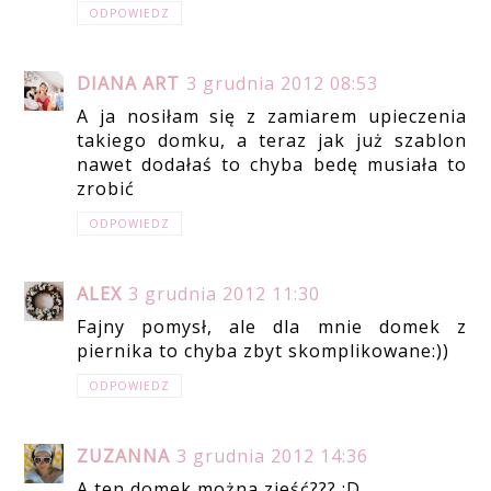
ODPOWIEDZ
DIANA ART
3 grudnia 2012 08:53
A ja nosiłam się z zamiarem upieczenia
takiego domku, a teraz jak już szablon
nawet dodałaś to chyba bedę musiała to
zrobić
ODPOWIEDZ
ALEX
3 grudnia 2012 11:30
Fajny pomysł, ale dla mnie domek z
piernika to chyba zbyt skomplikowane:))
ODPOWIEDZ
ZUZANNA
3 grudnia 2012 14:36
A ten domek można zjeść??? :D