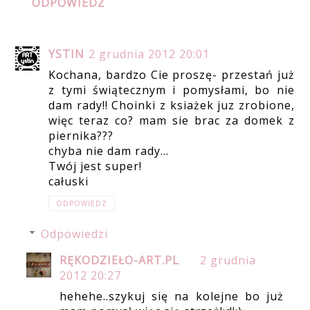
ODPOWIEDZ
YSTIN
2 grudnia 2012 20:01
Kochana, bardzo Cie proszę- przestań już
z tymi świątecznym i pomysłami, bo nie
dam rady!! Choinki z ksiażek juz zrobione,
więc teraz co? mam sie brac za domek z
piernika???
chyba nie dam rady...
Twój jest super!
całuski
ODPOWIEDZ
Odpowiedzi
RĘKODZIEŁO-ART.PL
2 grudnia
2012 20:27
hehehe..szykuj się na kolejne bo już