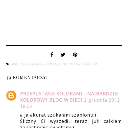
BOŻE NARODZENIE
,
DOMEK Z PIERNIKA
,
PRZEPISY
39 KOMENTARZY:
PRZEPLATANE KOLORAMI - NAJBARDZIEJ
KOLOROWY BLOG W SIECI
2 grudnia 2012
18:04
a ja akurat szukałam szablonu:)
Śliczny Ci wyszedł, teraz już całkiem
zapachniało świętami:)