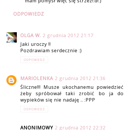
mam pomysł więc się strzeż!:d!:)
ODPOWIEDZ
OLGA W.
2 grudnia 2012 21:17
Jaki uroczy !!
Pozdrawiam serdecznie :)
ODPOWIEDZ
MARIOLENKA
2 grudnia 2012 21:36
Śliczne!!! Musze ukochanemu powiedzieć
żeby spróbował taki zrobić bo ja do
wypieków się nie nadaję .. :PPP
ODPOWIEDZ
ANONIMOWY
2 grudnia 2012 22:32