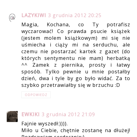
LAZYKIWI
3 grudnia 2012 20:25
Magia, Kochana, co Ty potrafisz
wyczarować! Co prawda psucie książek
(jestem molem książkowym) mi się nie
uśmiecha i ciąży mi na serduchu, ale
czemu nie postarzać kartek z gazet (do
których sentymentu nie mam) herbatką
^^ Zamek z piernika, prosty i łatwy
sposób. Tylko pewnie u mnie postałby
dzień, dwa i tyle by go było widać. Za to
szybko przetrawiałby się w brzuchu :D
ODPOWIEDZ
EWKIKI
3 grudnia 2012 21:09
Fajnie wyszedł:)))).
Miło u Ciebie, chętnie zostanę na dłużej!
Pozdrawiam serdecznie:)