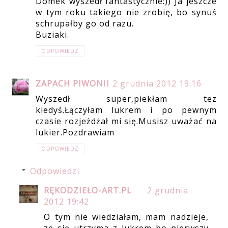
Domek wyszedł fantastycznie:)) Ja jeszcze
w tym roku takiego nie zrobię, bo synuś
schrupałby go od razu.
Buziaki.
ODPOWIEDZ
ZAPACH PIWONII
2 grudnia 2012 19:16
Wyszedł super,piekłam tez
kiedyś.Łączyłam lukrem i po pewnym
czasie rozjeżdżał mi się.Musisz uważać na
lukier.Pozdrawiam
ODPOWIEDZ
Odpowiedzi
RĘKODZIEŁO-ART.PL
2 grudnia
2012 19:42
O tym nie wiedziałam, mam nadzieje,
ze się utrzyma z lukrem bo pierwszy