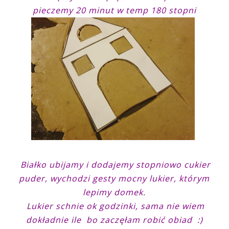
pieczemy 20 minut w temp 180 stopni
Białko ubijamy i dodajemy stopniowo cukier
puder, wychodzi gesty mocny lukier, którym
lepimy domek.
Lukier schnie ok godzinki, sama nie wiem
dokładnie ile bo zaczęłam robić obiad :)