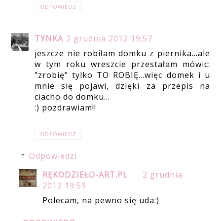
ODPOWIEDZ
TYNKA
2 grudnia 2012 19:57
jeszcze nie robiłam domku z piernika...ale
w tym roku wreszcie przestałam mówic:
"zrobię" tylko TO ROBIĘ...więc domek i u
mnie się pojawi, dzięki za przepis na
ciacho do domku...
:) pozdrawiam!!
ODPOWIEDZ
Odpowiedzi
RĘKODZIEŁO-ART.PL
2 grudnia
2012 19:59
Polecam, na pewno się uda:)