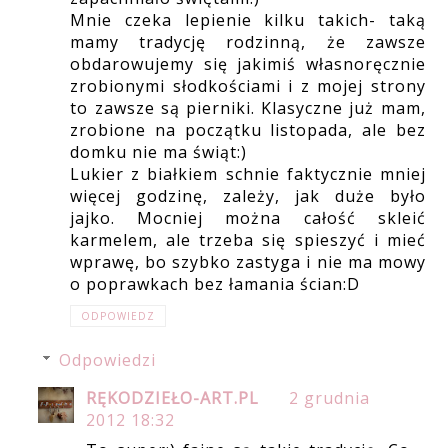
Mnie czeka lepienie kilku takich- taką
mamy tradycję rodzinną, że zawsze
obdarowujemy się jakimiś własnoręcznie
zrobionymi słodkościami i z mojej strony
to zawsze są pierniki. Klasyczne już mam,
zrobione na początku listopada, ale bez
domku nie ma świąt:)
Lukier z białkiem schnie faktycznie mniej
więcej godzinę, zależy, jak duże było
jajko. Mocniej można całość skleić
karmelem, ale trzeba się spieszyć i mieć
wprawę, bo szybko zastyga i nie ma mowy
o poprawkach bez łamania ścian:D
ODPOWIEDZ
Odpowiedzi
RĘKODZIEŁO-ART.PL
2 grudnia
2012 18:32