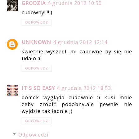
GRODZIA
4 grudnia 2012 10:50
cudowny!!!!:)
ODPOWIEDZ
UNKNOWN
4 grudnia 2012 12:14
świetnie wyszedł, mi zapewne by się nie
udało :(
ODPOWIEDZ
IT'S SO EASY
4 grudnia 2012 18:53
domek wygląda cudownie :) kusi mnie
żeby zrobić podobny,ale pewnie nie
wyjdzie tak ładnie ;)
ODPOWIEDZ
Odpowiedzi