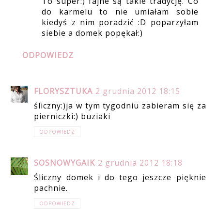
To super:) fajne są takie tradycję. Co
do karmelu to nie umiałam sobie
kiedyś z nim poradzić :D poparzyłam
siebie a domek popękał:)
ODPOWIEDZ
FLORYSZTUKA
2 grudnia 2012 18:15
śliczny:)ja w tym tygodniu zabieram się za
pierniczki:) buziaki
ODPOWIEDZ
SOSNOWYGAIK
2 grudnia 2012 18:18
Śliczny domek i do tego jeszcze pięknie
pachnie.
ODPOWIEDZ