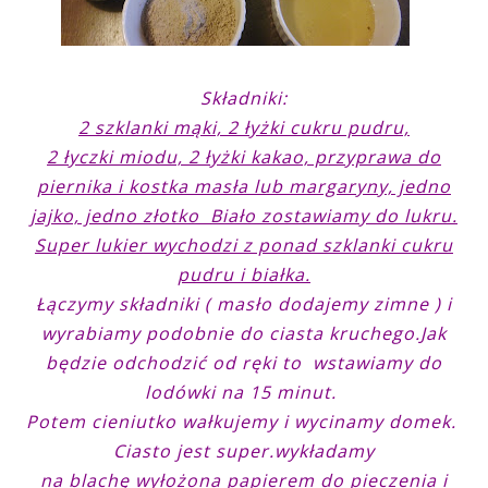
Składniki:
2 szklanki mąki, 2 łyżki cukru pudru,
2 łyczki miodu, 2 łyżki kakao, przyprawa do
piernika i kostka masła lub margaryny, jedno
jajko, jedno złotko Biało zostawiamy do lukru.
Super lukier wychodzi z ponad szklanki cukru
pudru i białka.
Łączymy składniki ( masło dodajemy zimne ) i
wyrabiamy podobnie do ciasta kruchego.Jak
będzie odchodzić od ręki to
wstawiamy do
lodówki na 15 minut.
Potem cieniutko wałkujemy i wycinamy domek.
Ciasto jest super.wykładamy
na blachę wyłożona papierem do pieczenia i