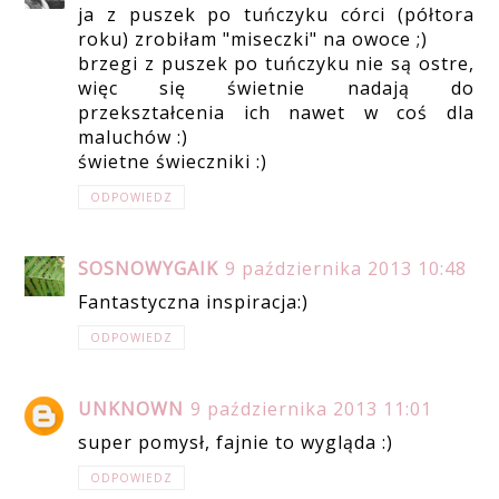
ja z puszek po tuńczyku córci (półtora
roku) zrobiłam "miseczki" na owoce ;)
brzegi z puszek po tuńczyku nie są ostre,
więc się świetnie nadają do
przekształcenia ich nawet w coś dla
maluchów :)
świetne świeczniki :)
ODPOWIEDZ
SOSNOWYGAIK
9 października 2013 10:48
Fantastyczna inspiracja:)
ODPOWIEDZ
UNKNOWN
9 października 2013 11:01
super pomysł, fajnie to wygląda :)
ODPOWIEDZ