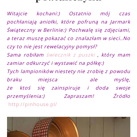
Witajcie kochani:) Ostatnio mój czas
pochłaniają aniołki, które pofruną na Jarmark
Świąteczny w Berlinie:) Pochwalę się zdjęciami,
a teraz muszę pokazać co znalazłam w sieci..No
czy to nie jest rewelacyjny pomysł?
Sama robiłam
świecznik z puszki
, który mam
zamiar odkurzyć i wystawić na półkę:)
Tych lampioników niestety nie zrobię z powodu
braku miejsca ale myślę,
że ktoś się zainspiruje i doda swoje
przemyślenia:) Zapraszam! Źródło
http://pinhouse.pl/