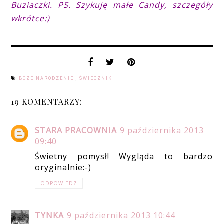
Buziaczki. PS. Szykuję małe Candy, szczegóły
wkrótce:)
BOŻE NARODZENIE
,
ŚWIECZNIKI
19 KOMENTARZY:
STARA PRACOWNIA
9 października 2013
09:40
Świetny pomysł! Wygląda to bardzo
oryginalnie:-)
ODPOWIEDZ
TYNKA
9 października 2013 10:44