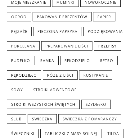
MOJE MIESZKANIE
MUMINKI
NOWOROCZNIE
OGRÓD
PAKOWANIE PREZENTÓW
PAPIER
PEJZAŻE
PIECZONA PAPRYKA
PODZIĘKOWANIA
PORCELANA
PREPAROWANIE LIŚCI
PRZEPISY
PUDEŁKO
RAMKA
REKODZIELO
RETRO
RĘKODZIEŁO
RÓZE Z LIŚCI
RUSTYKANIE
SOWY
STROIKI ADWENTOWE
STROIKI WSZYSTKICH ŚWIĘTYCH
SZYDEŁKO
ŚLUB
ŚWIECZKA
ŚWIECZKA Z POMARAŃCZY
ŚWIECZNIKI
TABLICZKI Z MASY SOLNEJ
TILDA