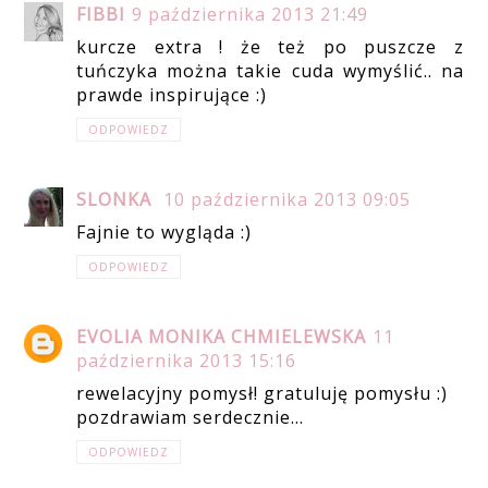
FIBBI
9 października 2013 21:49
kurcze extra ! że też po puszcze z
tuńczyka można takie cuda wymyślić.. na
prawde inspirujące :)
ODPOWIEDZ
SLONKA
10 października 2013 09:05
Fajnie to wygląda :)
ODPOWIEDZ
EVOLIA MONIKA CHMIELEWSKA
11
października 2013 15:16
rewelacyjny pomysł! gratuluję pomysłu :)
pozdrawiam serdecznie...
ODPOWIEDZ