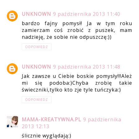
UNKNOWN
9 października 2013 11:40
bardzo fajny pomysł! Ja w tym roku
zamierzam coś zrobić z puszek, mam
nadzieję, że sobie nie odpuszczę:))
ODPOWIEDZ
UNKNOWN
9 października 2013 11:48
Jak zawsze u Ciebie boskie pomysły!!!Ależ
mi się podoba:)Chyba zrobię takie
świeczniki,tylko kto zje tyle tuńczyka:)
ODPOWIEDZ
MAMA-KREATYWNA.PL
9 października
2013 12:13
ślicznie wyglądają:)