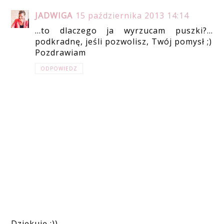
JADWIGA
15 października 2013 14:14
...to dlaczego ja wyrzucam puszki?...
podkradnę, jeśli pozwolisz, Twój pomysł ;)
Pozdrawiam
ODPOWIEDZ
Dziękuję :))