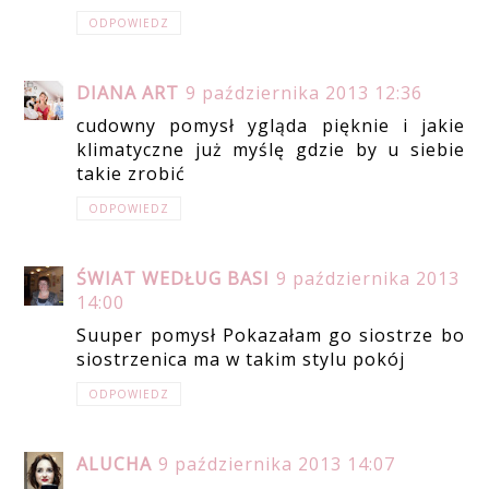
ODPOWIEDZ
DIANA ART
9 października 2013 12:36
cudowny pomysł ygląda pięknie i jakie
klimatyczne już myślę gdzie by u siebie
takie zrobić
ODPOWIEDZ
ŚWIAT WEDŁUG BASI
9 października 2013
14:00
Suuper pomysł Pokazałam go siostrze bo
siostrzenica ma w takim stylu pokój
ODPOWIEDZ
ALUCHA
9 października 2013 14:07