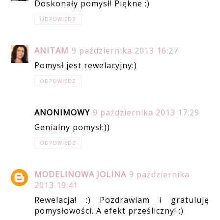
Doskonały pomysł! Piękne :)
ODPOWIEDZ
ANITAM
9 października 2013 16:27
Pomysł jest rewelacyjny:)
ODPOWIEDZ
ANONIMOWY
9 października 2013 17:29
Genialny pomysł:))
ODPOWIEDZ
MODELINOWA JOLINA
9 października
2013 19:41
Rewelacja! :) Pozdrawiam i gratuluję
pomysłowości. A efekt prześliczny! :)