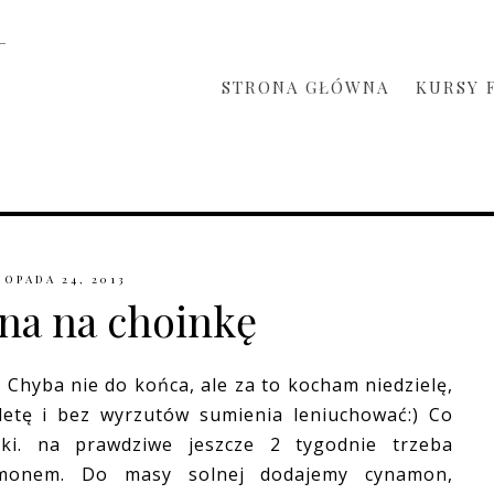
STRONA GŁÓWNA
KURSY 
TOPADA 24, 2013
na na choinkę
 Chyba nie do końca, ale za to kocham niedzielę,
letę i bez wyrzutów sumienia leniuchować:) Co
zki. na prawdziwe jeszcze 2 tygodnie trzeba
namonem. Do masy solnej dodajemy cynamon,