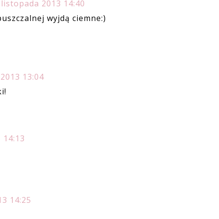
 listopada 2013 14:40
uszczalnej wyjdą ciemne:)
 2013 13:04
i!
 14:13
13 14:25