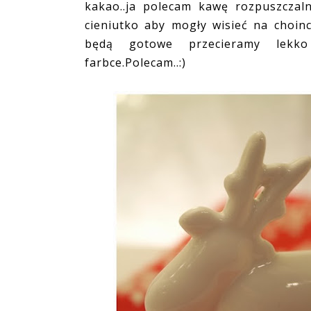
kakao..ja polecam kawę rozpuszczal
cieniutko aby mogły wisieć na choinc
będą gotowe przecieramy lekk
farbce.Polecam..:)