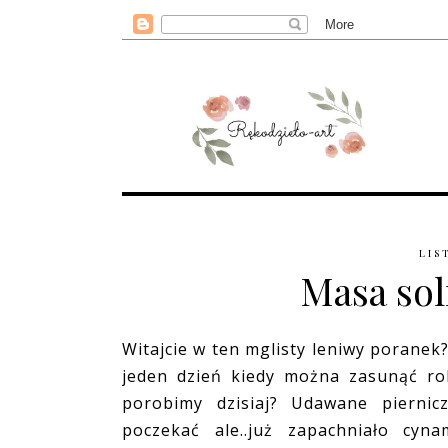
LIS
Masa sol
Witajcie w ten mglisty leniwy poranek?
jeden dzień kiedy można zasunąć ro
porobimy dzisiaj? Udawane piernic
poczekać ale..już zapachniało cy