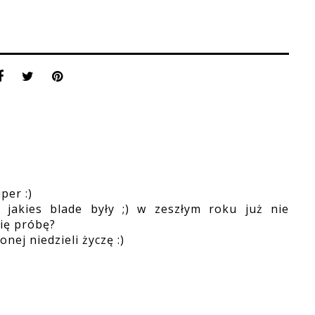
per :)
 jakies blade były ;) w zeszłym roku już nie
ię próbę?
nej niedzieli życzę :)