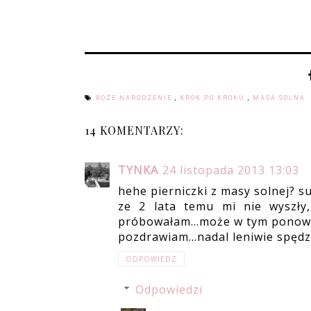
BOŻE NARODZENIE
,
KROK PO KROKU
,
MASA SOLNA
14 KOMENTARZY:
TYNKA
24 listopada 2013 13:03
hehe pierniczki z masy solnej? su
ze 2 lata temu mi nie wyszły,
próbowałam...może w tym ponow
pozdrawiam...nadal leniwie spędzo
ODPOWIEDZ
Odpowiedzi