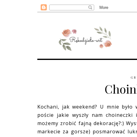
GR
Choink
Kochani, jak weekend? U mnie było 
poście jakie wyszły nam choineczki 
możemy zrobić fajną dekorację?:) Wys
markecie za gorsze) posmarować lukr