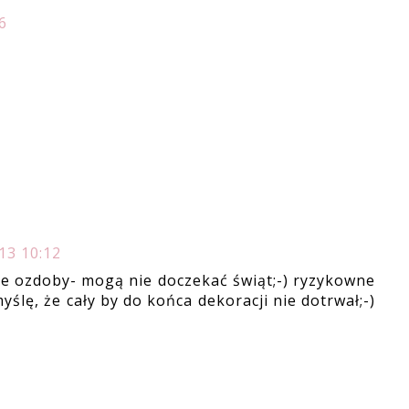
6
13 10:12
re ozdoby- mogą nie doczekać świąt;-) ryzykowne
ślę, że cały by do końca dekoracji nie dotrwał;-)