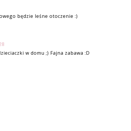
8
owego będzie leśne otoczenie :)
28
dzieciaczki w domu ;) Fajna zabawa :D