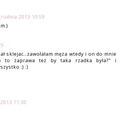
grudnia 2013 10:59
am:)
25
ał sklejac...zawołałam męża wtedy i on do mnie
 to zaprawa też by taka rzadka była?" i
zystko :) :)
 2013 11:30