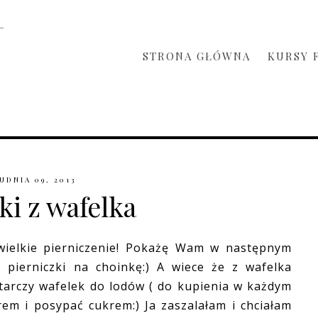
STRONA GŁÓWNA
KURSY 
UDNIA 09, 2013
i z wafelka
wielkie pierniczenie! Pokażę Wam w następnym
i pierniczki na choinkę:) A wiece że z wafelka
tarczy wafelek do lodów ( do kupienia w każdym
em i posypać cukrem:) Ja zaszalałam i chciałam