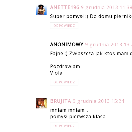
ANETTE196
9 grudnia 2013 11:3
Super pomysł :) Do domu piernik
ODPOWIEDZ
ANONIMOWY
9 grudnia 2013 13:
Fajne :) Zwłaszcza jak ktoś mam 
Pozdrawiam
Viola
ODPOWIEDZ
BRUJITA
9 grudnia 2013 15:24
mniam mniam...
pomysł pierwsza klasa
ODPOWIEDZ