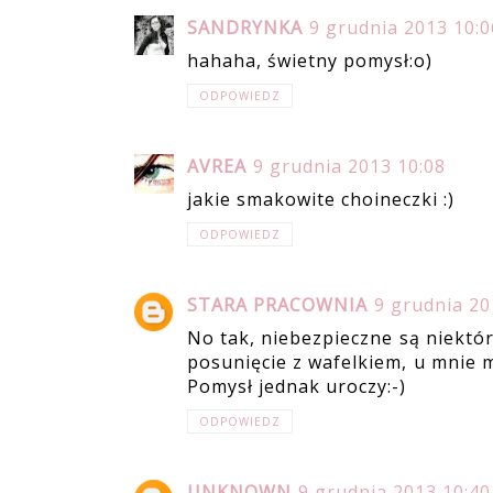
SANDRYNKA
9 grudnia 2013 10:0
hahaha, świetny pomysł:o)
ODPOWIEDZ
AVREA
9 grudnia 2013 10:08
jakie smakowite choineczki :)
ODPOWIEDZ
STARA PRACOWNIA
9 grudnia 20
No tak, niebezpieczne są niektó
posunięcie z wafelkiem, u mnie my
Pomysł jednak uroczy:-)
ODPOWIEDZ
UNKNOWN
9 grudnia 2013 10:40