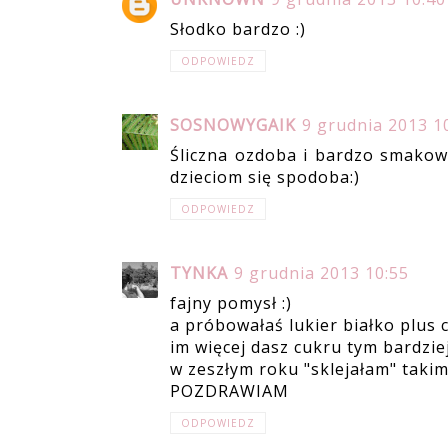
Słodko bardzo :)
ODPOWIEDZ
SOSNOWYGAIK
9 grudnia 2013 1
Śliczna ozdoba i bardzo smakowi
dzieciom się spodoba:)
ODPOWIEDZ
TYNKA
9 grudnia 2013 10:55
fajny pomysł :)
a próbowałaś lukier białko plus 
im więcej dasz cukru tym bardziej
w zeszłym roku "sklejałam" taki
POZDRAWIAM
ODPOWIEDZ