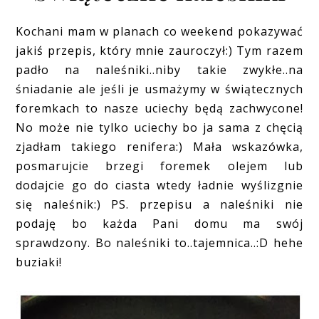
Kochani mam w planach co weekend pokazywać
jakiś przepis, który mnie zauroczył:) Tym razem
padło na naleśniki..niby takie zwykłe..na
śniadanie ale jeśli je usmażymy w świątecznych
foremkach to nasze uciechy będą zachwycone!
No może nie tylko uciechy bo ja sama z chęcią
zjadłam takiego renifera:) Mała wskazówka,
posmarujcie brzegi foremek olejem lub
dodajcie go do ciasta wtedy ładnie wyślizgnie
się naleśnik:) PS. przepisu a naleśniki nie
podaję bo każda Pani domu ma swój
sprawdzony. Bo naleśniki to..tajemnica..:D hehe
buziaki!