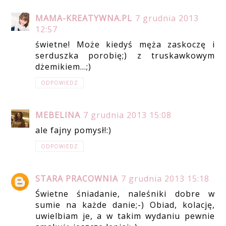
MAMA-KREATYWNA.PL
7 grudnia 2013
12:57
świetne! Może kiedyś męża zaskoczę i
serduszka porobię;) z truskawkowym
dżemikiem...;)
ODPOWIEDZ
MEBELINA
7 grudnia 2013 15:08
ale fajny pomysł!:)
ODPOWIEDZ
STARA PRACOWNIA
7 grudnia 2013 15:18
Świetne śniadanie, naleśniki dobre w
sumie na każde danie;-) Obiad, kolację,
uwielbiam je, a w takim wydaniu pewnie