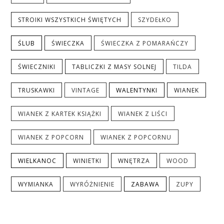
STROIKI WSZYSTKICH ŚWIĘTYCH
SZYDEŁKO
ŚLUB
ŚWIECZKA
ŚWIECZKA Z POMARAŃCZY
ŚWIECZNIKI
TABLICZKI Z MASY SOLNEJ
TILDA
TRUSKAWKI
VINTAGE
WALENTYNKI
WIANEK
WIANEK Z KARTEK KSIĄŻKI
WIANEK Z LIŚCI
WIANEK Z POPCORN
WIANEK Z POPCORNU
WIELKANOC
WINIETKI
WNĘTRZA
WOOD
WYMIANKA
WYRÓŻNIENIE
ZABAWA
ZUPY