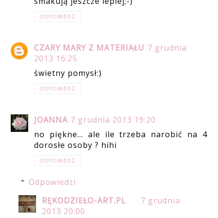
smakują jeszcze lepiej;-)
ODPOWIEDZ
CZARY MARY Z MATERIAŁU
7 grudnia
2013 16:25
świetny pomysł:)
ODPOWIEDZ
JOANNA
7 grudnia 2013 19:20
no piękne... ale ile trzeba narobić na 4
dorosłe osoby ? hihi
ODPOWIEDZ
Odpowiedzi
RĘKODZIEŁO-ART.PL
7 grudnia
2013 20:00