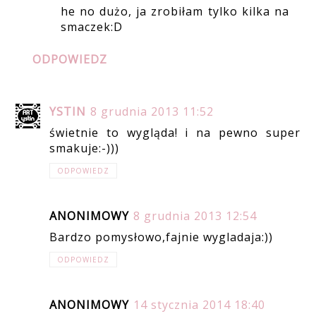
he no dużo, ja zrobiłam tylko kilka na
smaczek:D
ODPOWIEDZ
YSTIN
8 grudnia 2013 11:52
świetnie to wygląda! i na pewno super
smakuje:-)))
ODPOWIEDZ
ANONIMOWY
8 grudnia 2013 12:54
Bardzo pomysłowo,fajnie wygladaja:))
ODPOWIEDZ
ANONIMOWY
14 stycznia 2014 18:40