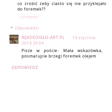
co zrobić żeby ciasto się nie przyklejało
do foremek??
ODPOWIEDZ
Odpowiedzi
RĘKODZIEŁO-ART.PL
14 stycznia
2014 20:04
Pisze w poście- Mała wskazówka,
posmarujcie brzegi foremek olejem
ODPOWIEDZ