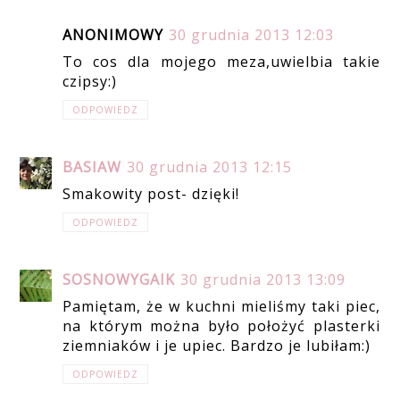
ANONIMOWY
30 grudnia 2013 12:03
To cos dla mojego meza,uwielbia takie
czipsy:)
ODPOWIEDZ
BASIAW
30 grudnia 2013 12:15
Smakowity post- dzięki!
ODPOWIEDZ
SOSNOWYGAIK
30 grudnia 2013 13:09
Pamiętam, że w kuchni mieliśmy taki piec,
na którym można było położyć plasterki
ziemniaków i je upiec. Bardzo je lubiłam:)
ODPOWIEDZ