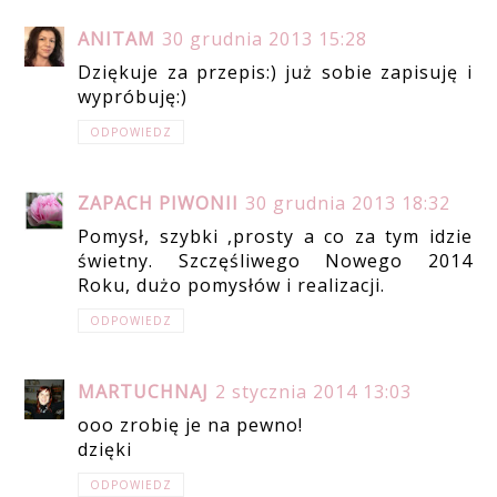
ANITAM
30 grudnia 2013 15:28
Dziękuje za przepis:) już sobie zapisuję i
wypróbuję:)
ODPOWIEDZ
ZAPACH PIWONII
30 grudnia 2013 18:32
Pomysł, szybki ,prosty a co za tym idzie
świetny. Szczęśliwego Nowego 2014
Roku, dużo pomysłów i realizacji.
ODPOWIEDZ
MARTUCHNAJ
2 stycznia 2014 13:03
ooo zrobię je na pewno!
dzięki
ODPOWIEDZ