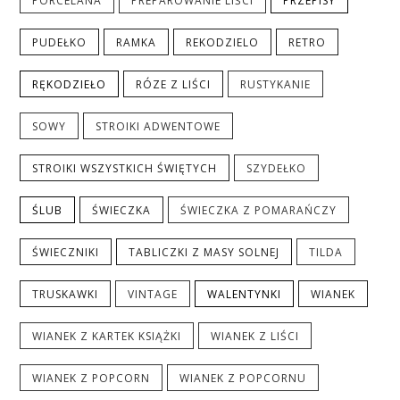
PORCELANA
PREPAROWANIE LIŚCI
PRZEPISY
PUDEŁKO
RAMKA
REKODZIELO
RETRO
RĘKODZIEŁO
RÓZE Z LIŚCI
RUSTYKANIE
SOWY
STROIKI ADWENTOWE
STROIKI WSZYSTKICH ŚWIĘTYCH
SZYDEŁKO
ŚLUB
ŚWIECZKA
ŚWIECZKA Z POMARAŃCZY
ŚWIECZNIKI
TABLICZKI Z MASY SOLNEJ
TILDA
TRUSKAWKI
VINTAGE
WALENTYNKI
WIANEK
WIANEK Z KARTEK KSIĄŻKI
WIANEK Z LIŚCI
WIANEK Z POPCORN
WIANEK Z POPCORNU