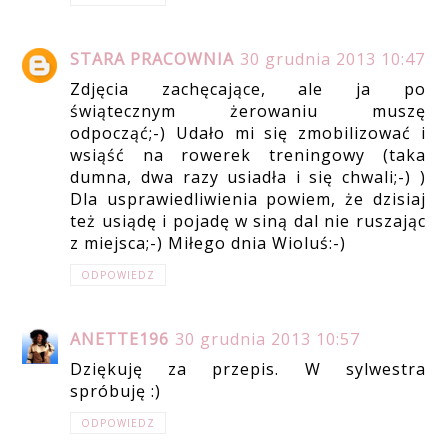
STARA PRACOWNIA
30 grudnia 2013 10:47
Zdjęcia zachęcające, ale ja po
świątecznym żerowaniu muszę
odpocząć;-) Udało mi się zmobilizować i
wsiąść na rowerek treningowy (taka
dumna, dwa razy usiadła i się chwali;-) )
Dla usprawiedliwienia powiem, że dzisiaj
też usiądę i pojadę w siną dal nie ruszając
z miejsca;-) Miłego dnia Wioluś:-)
ODPOWIEDZ
ANETTE196
30 grudnia 2013 10:57
Dziękuję za przepis. W sylwestra
spróbuję :)
ODPOWIEDZ