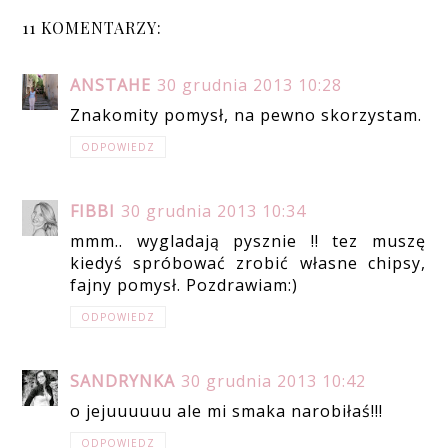
11 KOMENTARZY:
ANSTAHE
30 grudnia 2013 10:28
Znakomity pomysł, na pewno skorzystam.
ODPOWIEDZ
FIBBI
30 grudnia 2013 10:34
mmm.. wygladają pysznie !! tez muszę
kiedyś spróbować zrobić własne chipsy,
fajny pomysł. Pozdrawiam:)
ODPOWIEDZ
SANDRYNKA
30 grudnia 2013 10:42
o jejuuuuuu ale mi smaka narobiłaś!!!
ODPOWIEDZ