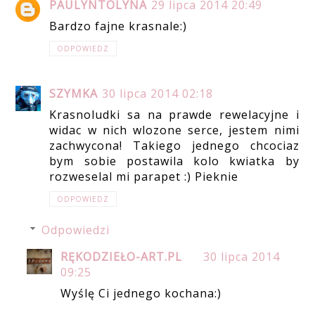
PAULYNTOLYNA
29 lipca 2014 20:49
Bardzo fajne krasnale:)
ODPOWIEDZ
SZYMKA
30 lipca 2014 02:18
Krasnoludki sa na prawde rewelacyjne i
widac w nich wlozone serce, jestem nimi
zachwycona! Takiego jednego chcociaz
bym sobie postawila kolo kwiatka by
rozweselal mi parapet :) Pieknie
ODPOWIEDZ
Odpowiedzi
RĘKODZIEŁO-ART.PL
30 lipca 2014
09:25
Wyślę Ci jednego kochana:)