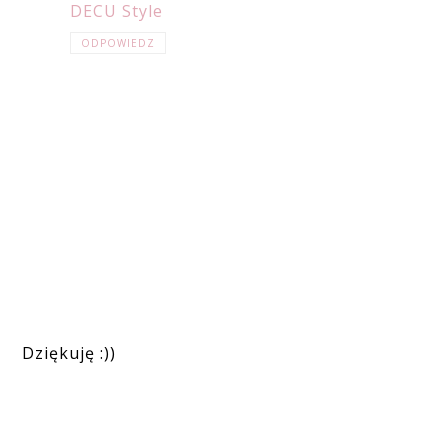
DECU Style
ODPOWIEDZ
Dziękuję :))