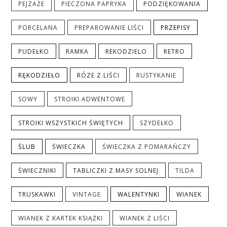
PEJZAŻE
PIECZONA PAPRYKA
PODZIĘKOWANIA
PORCELANA
PREPAROWANIE LIŚCI
PRZEPISY
PUDEŁKO
RAMKA
REKODZIELO
RETRO
RĘKODZIEŁO
RÓZE Z LIŚCI
RUSTYKANIE
SOWY
STROIKI ADWENTOWE
STROIKI WSZYSTKICH ŚWIĘTYCH
SZYDEŁKO
ŚLUB
ŚWIECZKA
ŚWIECZKA Z POMARAŃCZY
ŚWIECZNIKI
TABLICZKI Z MASY SOLNEJ
TILDA
TRUSKAWKI
VINTAGE
WALENTYNKI
WIANEK
WIANEK Z KARTEK KSIĄŻKI
WIANEK Z LIŚCI