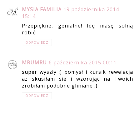
MYSIA FAMILIA
19 października 2014
15:14
Przepiękne, genialne! Idę masę solną
robić!
ODPOWIEDZ
MRUMRU
6 października 2015 00:11
super wyszły :) pomysł i kursik rewelacja
az skusiłam sie i wzorując na Twoich
zrobiłam podobne gliniane :)
ODPOWIEDZ