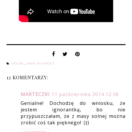
JESIEŃ
,
KROK PO KROKU
12 KOMENTARZY:
MARTECZKI
11 października 2014 12:38
Genialne! Dochodzę do wniosku, że
jestem ignorantką, bo nie
przypuszczałam, że z masy solnej można
zrobić coś tak pięknego! :)))
ODPOWIEDZ