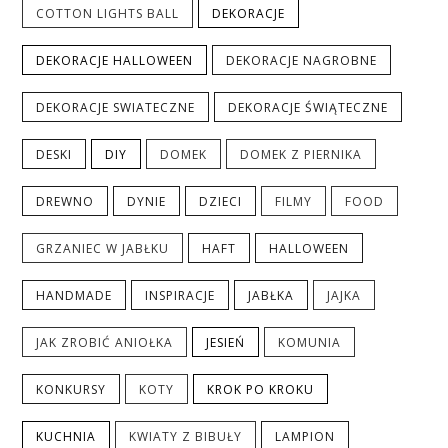
COTTON LIGHTS BALL
DEKORACJE
DEKORACJE HALLOWEEN
DEKORACJE NAGROBNE
DEKORACJE SWIATECZNE
DEKORACJE ŚWIĄTECZNE
DESKI
DIY
DOMEK
DOMEK Z PIERNIKA
DREWNO
DYNIE
DZIECI
FILMY
FOOD
GRZANIEC W JABŁKU
HAFT
HALLOWEEN
HANDMADE
INSPIRACJE
JABŁKA
JAJKA
JAK ZROBIĆ ANIOŁKA
JESIEŃ
KOMUNIA
KONKURSY
KOTY
KROK PO KROKU
KUCHNIA
KWIATY Z BIBUŁY
LAMPION