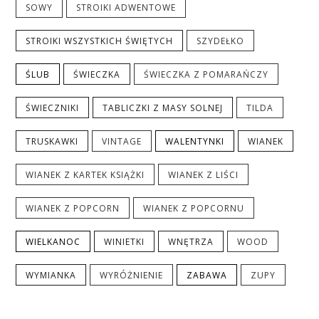
SOWY
STROIKI ADWENTOWE
STROIKI WSZYSTKICH ŚWIĘTYCH
SZYDEŁKO
ŚLUB
ŚWIECZKA
ŚWIECZKA Z POMARAŃCZY
ŚWIECZNIKI
TABLICZKI Z MASY SOLNEJ
TILDA
TRUSKAWKI
VINTAGE
WALENTYNKI
WIANEK
WIANEK Z KARTEK KSIĄŻKI
WIANEK Z LIŚCI
WIANEK Z POPCORN
WIANEK Z POPCORNU
WIELKANOC
WINIETKI
WNĘTRZA
WOOD
WYMIANKA
WYRÓŻNIENIE
ZABAWA
ZUPY