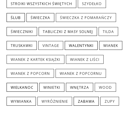
STROIKI WSZYSTKICH ŚWIĘTYCH
SZYDEŁKO
ŚLUB
ŚWIECZKA
ŚWIECZKA Z POMARAŃCZY
ŚWIECZNIKI
TABLICZKI Z MASY SOLNEJ
TILDA
TRUSKAWKI
VINTAGE
WALENTYNKI
WIANEK
WIANEK Z KARTEK KSIĄŻKI
WIANEK Z LIŚCI
WIANEK Z POPCORN
WIANEK Z POPCORNU
WIELKANOC
WINIETKI
WNĘTRZA
WOOD
WYMIANKA
WYRÓŻNIENIE
ZABAWA
ZUPY