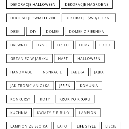
DEKORACJE HALLOWEEN
DEKORACJE NAGROBNE
DEKORACJE SWIATECZNE
DEKORACJE ŚWIĄTECZNE
DESKI
DIY
DOMEK
DOMEK Z PIERNIKA
DREWNO
DYNIE
DZIECI
FILMY
FOOD
GRZANIEC W JABŁKU
HAFT
HALLOWEEN
HANDMADE
INSPIRACJE
JABŁKA
JAJKA
JAK ZROBIĆ ANIOŁKA
JESIEŃ
KOMUNIA
KONKURSY
KOTY
KROK PO KROKU
KUCHNIA
KWIATY Z BIBUŁY
LAMPION
LAMPION ZE SŁOIKA
LATO
LIFE STYLE
LISCIE