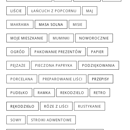
LIŚCIE
ŁAŃCUCH Z POPCORNU
MAJ
MAKRAMA
MASA SOLNA
MISIE
MOJE MIESZKANIE
MUMINKI
NOWOROCZNIE
OGRÓD
PAKOWANIE PREZENTÓW
PAPIER
PEJZAŻE
PIECZONA PAPRYKA
PODZIĘKOWANIA
PORCELANA
PREPAROWANIE LIŚCI
PRZEPISY
PUDEŁKO
RAMKA
REKODZIELO
RETRO
RĘKODZIEŁO
RÓZE Z LIŚCI
RUSTYKANIE
SOWY
STROIKI ADWENTOWE