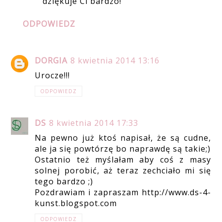
dziękuje Ci bardzo!
ODPOWIEDZ
DORGIA
8 kwietnia 2014 13:16
Urocze!!!
ODPOWIEDZ
DS
8 kwietnia 2014 17:33
Na pewno już ktoś napisał, że są cudne,
ale ja się powtórzę bo naprawdę są takie;)
Ostatnio też myślałam aby coś z masy
solnej porobić, aż teraz zechciało mi się
tego bardzo ;)
Pozdrawiam i zapraszam http://www.ds-4-
kunst.blogspot.com
ODPOWIEDZ