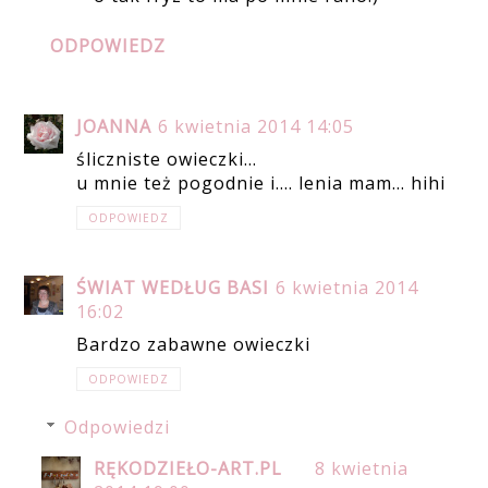
ODPOWIEDZ
JOANNA
6 kwietnia 2014 14:05
śliczniste owieczki...
u mnie też pogodnie i.... lenia mam... hihi
ODPOWIEDZ
ŚWIAT WEDŁUG BASI
6 kwietnia 2014
16:02
Bardzo zabawne owieczki
ODPOWIEDZ
Odpowiedzi
RĘKODZIEŁO-ART.PL
8 kwietnia