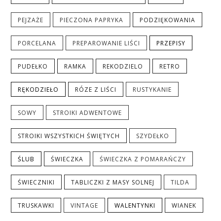
PEJZAŻE
PIECZONA PAPRYKA
PODZIĘKOWANIA
PORCELANA
PREPAROWANIE LIŚCI
PRZEPISY
PUDEŁKO
RAMKA
REKODZIELO
RETRO
RĘKODZIEŁO
RÓZE Z LIŚCI
RUSTYKANIE
SOWY
STROIKI ADWENTOWE
STROIKI WSZYSTKICH ŚWIĘTYCH
SZYDEŁKO
ŚLUB
ŚWIECZKA
ŚWIECZKA Z POMARAŃCZY
ŚWIECZNIKI
TABLICZKI Z MASY SOLNEJ
TILDA
TRUSKAWKI
VINTAGE
WALENTYNKI
WIANEK