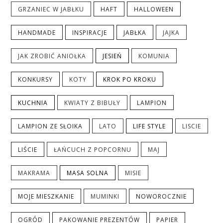
GRZANIEC W JABŁKU
HAFT
HALLOWEEN
HANDMADE
INSPIRACJE
JABŁKA
JAJKA
JAK ZROBIĆ ANIOŁKA
JESIEŃ
KOMUNIA
KONKURSY
KOTY
KROK PO KROKU
KUCHNIA
KWIATY Z BIBUŁY
LAMPION
LAMPION ZE SŁOIKA
LATO
LIFE STYLE
LISCIE
LIŚCIE
ŁAŃCUCH Z POPCORNU
MAJ
MAKRAMA
MASA SOLNA
MISIE
MOJE MIESZKANIE
MUMINKI
NOWOROCZNIE
OGRÓD
PAKOWANIE PREZENTÓW
PAPIER