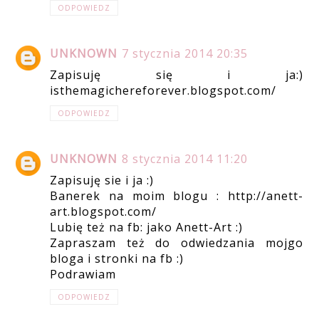
ODPOWIEDZ
UNKNOWN
7 stycznia 2014 20:35
Zapisuję się i ja:)
isthemagichereforever.blogspot.com/
ODPOWIEDZ
UNKNOWN
8 stycznia 2014 11:20
Zapisuję sie i ja :)
Banerek na moim blogu : http://anett-
art.blogspot.com/
Lubię też na fb: jako Anett-Art :)
Zapraszam też do odwiedzania mojgo
bloga i stronki na fb :)
Podrawiam
ODPOWIEDZ