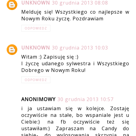
UNKNOWN
30 grudnia 2013 08:08
Melduję się! Wszystkiego co najlepsze w
Nowym Roku życzę. Pozdrawiam
ODPOWIEDZ
UNKNOWN
30 grudnia 2013 10:03
Witam :) Zapisuję się :)
I życzę udanego sylwestra i Wszystkiego
Dobrego w Nowym Roku!
ODPOWIEDZ
ANONIMOWY
30 grudnia 2013 10:57
i ja ustawiam się w kolejce. Zostaję
oczywiście na stałe, bo wspaniale jest u
Ciebie:) na fb oczywiście też się
ustawiłam:) Zapraszam na Candy do
siebie- do wylosowania skrzynia na