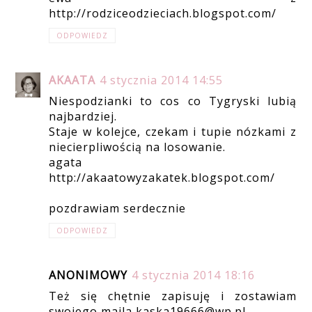
http://rodziceodzieciach.blogspot.com/
ODPOWIEDZ
AKAATA
4 stycznia 2014 14:55
Niespodzianki to cos co Tygryski lubią
najbardziej.
Staje w kolejce, czekam i tupie nózkami z
niecierpliwością na losowanie.
agata
http://akaatowyzakatek.blogspot.com/
pozdrawiam serdecznie
ODPOWIEDZ
ANONIMOWY
4 stycznia 2014 18:16
Też się chętnie zapisuję i zostawiam
swojego maila kaska19666@wp.pl