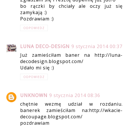
bo rączki by chciały ale oczy już się
zamykają :)
Pozdrawiam :)
ODPOWIEDZ
LUNA DECO-DESIGN
9 stycznia 2014 00:37
Już zamieściłam baner na http://luna-
decodesign.blogspot.com/
Udało mi się :)
ODPOWIEDZ
UNKNOWN
9 stycznia 2014 08:36
chętnie wezmę udział w rozdaniu.
banerek zamieściłam na:http://wkacie-
decoupage.blogspot.com/
pozdrawiam