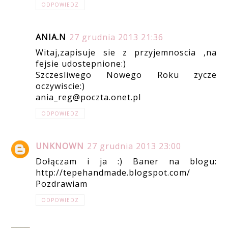
ODPOWIEDZ
ANIA.N
27 grudnia 2013 21:36
Witaj,zapisuje sie z przyjemnoscia ,na
fejsie udostepnione:)
Szczesliwego Nowego Roku zycze
oczywiscie:)
ania_reg@poczta.onet.pl
ODPOWIEDZ
UNKNOWN
27 grudnia 2013 23:00
Dołączam i ja :) Baner na blogu:
http://tepehandmade.blogspot.com/
Pozdrawiam
ODPOWIEDZ