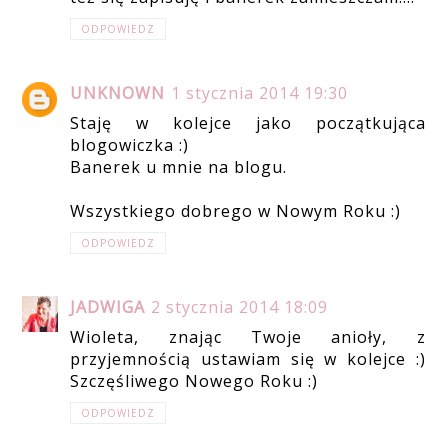
ODPOWIEDZ
UNKNOWN
1 stycznia 2014 19:30
Staję w kolejce jako początkująca
blogowiczka :)
Banerek u mnie na blogu.
Wszystkiego dobrego w Nowym Roku :)
ODPOWIEDZ
JADWIGA
2 stycznia 2014 18:09
Wioleta, znając Twoje anioły, z
przyjemnością ustawiam się w kolejce :)
Szczęśliwego Nowego Roku :)
ODPOWIEDZ