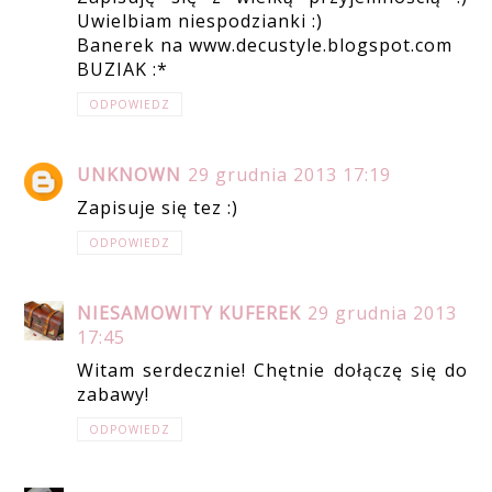
Uwielbiam niespodzianki :)
Banerek na www.decustyle.blogspot.com
BUZIAK :*
ODPOWIEDZ
UNKNOWN
29 grudnia 2013 17:19
Zapisuje się tez :)
ODPOWIEDZ
NIESAMOWITY KUFEREK
29 grudnia 2013
17:45
Witam serdecznie! Chętnie dołączę się do
zabawy!
ODPOWIEDZ