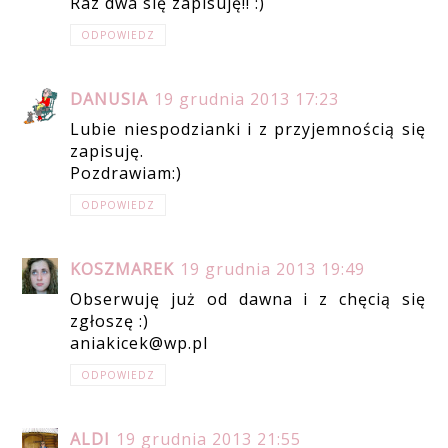
Raz dwa się zapisuję!! :)
ODPOWIEDZ
DANUSIA
19 grudnia 2013 17:23
Lubie niespodzianki i z przyjemnością się
zapisuję.
Pozdrawiam:)
ODPOWIEDZ
KOSZMAREK
19 grudnia 2013 19:49
Obserwuję już od dawna i z chęcią się
zgłoszę :)
aniakicek@wp.pl
ODPOWIEDZ
ALDI
19 grudnia 2013 21:55