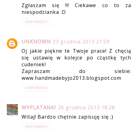
Zgłaszam się !!! Ciekawe co to za
niespodzianka :D
ODPOWIEDZ
UNKNOWN
23 grudnia 2013 21:59
Oj jakie piękne te Twoje prace! Z chęcią
się ustawię w kolejce po cząstkę tych
cudeniek!
Zapraszam do siebie:
www.handmadebyjo2013.blogspot.com
ODPOWIEDZ
WYPLATANKI
26 grudnia 2013 18:28
Witaj! Bardzo chętnie zapisuję się ;)
ODPOWIEDZ