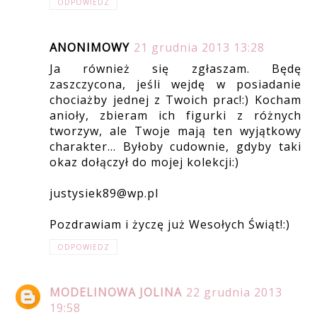
ODPOWIEDZ
ANONIMOWY
21 grudnia 2013 13:28
Ja również się zgłaszam. Będę
zaszczycona, jeśli wejdę w posiadanie
chociażby jednej z Twoich prac!:) Kocham
anioły, zbieram ich figurki z różnych
tworzyw, ale Twoje mają ten wyjątkowy
charakter... Byłoby cudownie, gdyby taki
okaz dołączył do mojej kolekcji:)
justysiek89@wp.pl
Pozdrawiam i życzę już Wesołych Świąt!:)
ODPOWIEDZ
MODELINOWA JOLINA
22 grudnia 2013
19:58