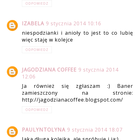
ODPOWIEDZ
IZABELA
9 stycznia 2014 10:16
niespodzianki i anioły to jest to co lubię
więc staję w kolejce
ODPOWIEDZ
JAGODZIANA COFFEE
9 stycznia 2014
12:06
Ja również się zgłaszam :) Baner
zamieszczony na stronie:
http://jagodzianacoffee.blogspot.com/
ODPOWIEDZ
PAULYNTOLYNA
9 stycznia 2014 18:07
Jaka długa kolejka, ale spróbuję i ja:)