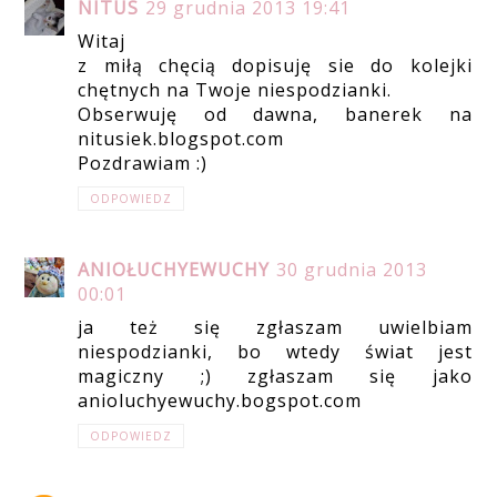
NITUS
29 grudnia 2013 19:41
Witaj
z miłą chęcią dopisuję sie do kolejki
chętnych na Twoje niespodzianki.
Obserwuję od dawna, banerek na
nitusiek.blogspot.com
Pozdrawiam :)
ODPOWIEDZ
ANIOŁUCHYEWUCHY
30 grudnia 2013
00:01
ja też się zgłaszam uwielbiam
niespodzianki, bo wtedy świat jest
magiczny ;) zgłaszam się jako
anioluchyewuchy.bogspot.com
ODPOWIEDZ