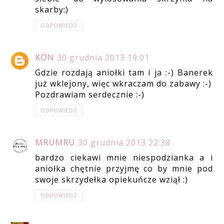
skarby:)
ODPOWIEDZ
KON
30 grudnia 2013 19:01
Gdzie rozdają aniołki tam i ja :-) Banerek
już wklejony, więc wkraczam do zabawy :-)
Pozdrawiam serdecznie :-)
ODPOWIEDZ
MRUMRU
30 grudnia 2013 22:38
bardzo ciekawi mnie niespodzianka a i
aniołka chętnie przyjmę co by mnie pod
swoje skrzydełka opiekuńcze wziął :)
ODPOWIEDZ