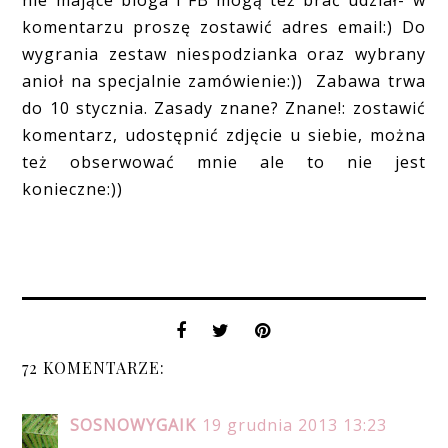
nie mające bloga i FB mogą też brać udział- w
komentarzu proszę zostawić adres email:) Do
wygrania zestaw niespodzianka oraz wybrany
anioł na specjalnie zamówienie:)) Zabawa trwa
do 10 stycznia. Zasady znane? Znane!: zostawić
komentarz, udostępnić zdjęcie u siebie, można
też obserwować mnie ale to nie jest
konieczne:))
72 KOMENTARZE:
SOSNOWYGAIK
19 grudnia 2013 13:23