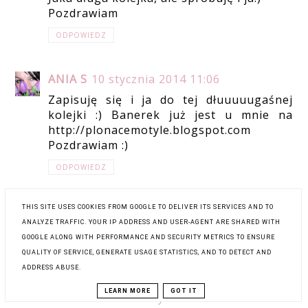
Pozdrawiam
ODPOWIEDZ
ANIA S
10 stycznia 2014 11:06
Zapisuję się i ja do tej dłuuuuugaśnej
kolejki :) Banerek już jest u mnie na
http://plonacemotyle.blogspot.com
Pozdrawiam :)
ODPOWIEDZ
THIS SITE USES COOKIES FROM GOOGLE TO DELIVER ITS SERVICES AND TO
GEMBULA
10 stycznia 2014 15:22
ANALYZE TRAFFIC. YOUR IP ADDRESS AND USER-AGENT ARE SHARED WITH
Z chęcią się zapisuję!
GOOGLE ALONG WITH PERFORMANCE AND SECURITY METRICS TO ENSURE
QUALITY OF SERVICE, GENERATE USAGE STATISTICS, AND TO DETECT AND
ODPOWIEDZ
ADDRESS ABUSE.
LEARN MORE
GOT IT
ANONIMOWY
10 stycznia 2014 15:35