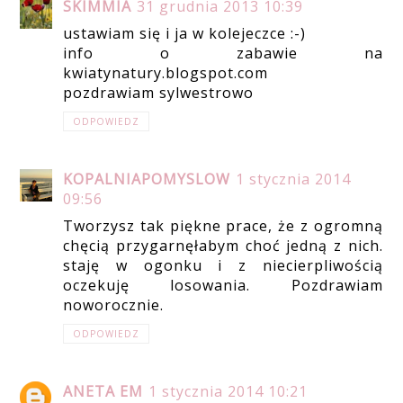
SKIMMIA
31 grudnia 2013 10:39
ustawiam się i ja w kolejeczce :-)
info o zabawie na
kwiatynatury.blogspot.com
pozdrawiam sylwestrowo
ODPOWIEDZ
KOPALNIAPOMYSLOW
1 stycznia 2014
09:56
Tworzysz tak piękne prace, że z ogromną
chęcią przygarnęłabym choć jedną z nich.
staję w ogonku i z niecierpliwością
oczekuję losowania. Pozdrawiam
noworocznie.
ODPOWIEDZ
ANETA EM
1 stycznia 2014 10:21