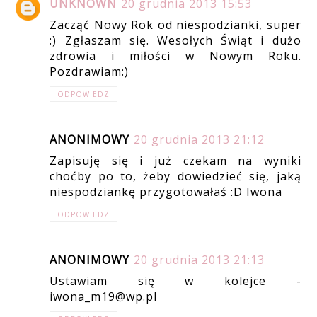
UNKNOWN
20 grudnia 2013 15:53
Zacząć Nowy Rok od niespodzianki, super
:) Zgłaszam się. Wesołych Świąt i dużo
zdrowia i miłości w Nowym Roku.
Pozdrawiam:)
ODPOWIEDZ
ANONIMOWY
20 grudnia 2013 21:12
Zapisuję się i już czekam na wyniki
choćby po to, żeby dowiedzieć się, jaką
niespodziankę przygotowałaś :D Iwona
ODPOWIEDZ
ANONIMOWY
20 grudnia 2013 21:13
Ustawiam się w kolejce -
iwona_m19@wp.pl