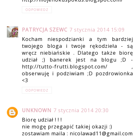
ODPOWIEDZ
PATRYCJA SZEWC
7 stycznia 2014 15:09
Kocham niespodzianki a tym bardziej
twojego bloga i twoje rękodzieła - są
wręcz niebiańskie . Dlatego także biorę
udział ;) banerek jest na blogu ;D -
http://tutto-frutti.blogspot.com/ ,
obserwuję i podziwiam ;D pozdrowionka
<3
ODPOWIEDZ
UNKNOWN
7 stycznia 2014 20:30
Biorę udział ! ! !
nie mogę przegapić takiej okazji :)
zostawiam maila : nicolawad11@gmail.com