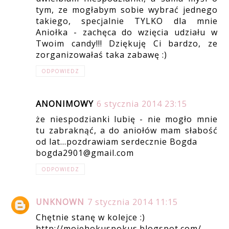
tym, ze mogłabym sobie wybrać jednego
takiego, specjalnie TYLKO dla mnie
Aniołka - zachęca do wzięcia udziału w
Twoim candy!!! Dziękuję Ci bardzo, ze
zorganizowałaś taka zabawę :)
ODPOWIEDZ
ANONIMOWY
6 stycznia 2014 23:15
że niespodzianki lubię - nie mogło mnie
tu zabraknąć, a do aniołów mam słabość
od lat...pozdrawiam serdecznie Bogda
bogda2901@gmail.com
ODPOWIEDZ
UNKNOWN
7 stycznia 2014 11:15
Chętnie stanę w kolejce :)
http://mojehokuspokus.blogspot.com/