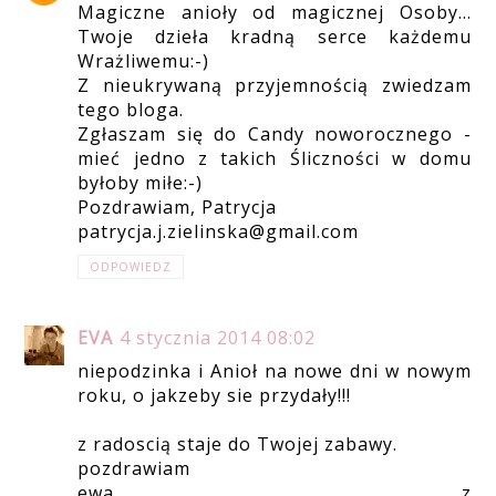
Magiczne anioły od magicznej Osoby...
Twoje dzieła kradną serce każdemu
Wrażliwemu:-)
Z nieukrywaną przyjemnością zwiedzam
tego bloga.
Zgłaszam się do Candy noworocznego -
mieć jedno z takich Śliczności w domu
byłoby miłe:-)
Pozdrawiam, Patrycja
patrycja.j.zielinska@gmail.com
ODPOWIEDZ
EVA
4 stycznia 2014 08:02
niepodzinka i Anioł na nowe dni w nowym
roku, o jakzeby sie przydały!!!
z radoscią staje do Twojej zabawy.
pozdrawiam
ewa z