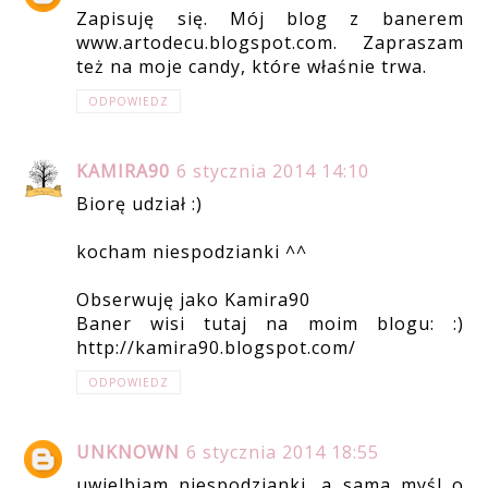
Zapisuję się. Mój blog z banerem
www.artodecu.blogspot.com. Zapraszam
też na moje candy, które właśnie trwa.
ODPOWIEDZ
KAMIRA90
6 stycznia 2014 14:10
Biorę udział :)
kocham niespodzianki ^^
Obserwuję jako Kamira90
Baner wisi tutaj na moim blogu: :)
http://kamira90.blogspot.com/
ODPOWIEDZ
UNKNOWN
6 stycznia 2014 18:55
uwielbiam niespodzianki, a sama myśl o