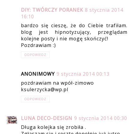
DIY: TWÓRCZY PORANEK
8 stycznia 2014
16:10
bardzo się cieszę, że do Ciebie trafiłam.
blog jest hipnotyzujący, przeglądam
kolejne posty i nie mogę skończyć!
Pozdrawiam :)
ODPOWIEDZ
ANONIMOWY
9 stycznia 2014 00:13
pozdrawiam na wpół-zimowo
ksulerzycka@wp.pl
ODPOWIEDZ
LUNA DECO-DESIGN
9 stycznia 2014 00:30
Długa kolejka się zrobiła .
Zgłaszam się i resztę dopełnię już jutro