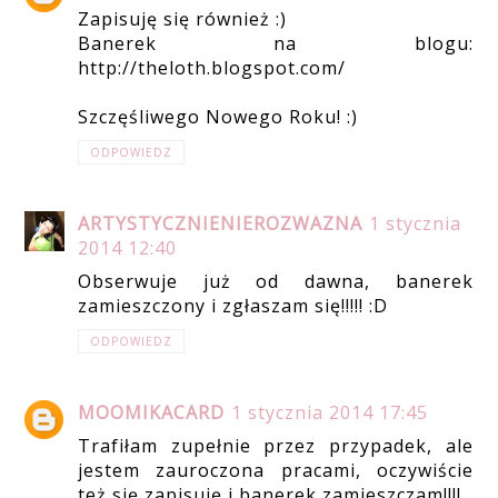
Zapisuję się również :)
Banerek na blogu:
http://theloth.blogspot.com/
Szczęśliwego Nowego Roku! :)
ODPOWIEDZ
ARTYSTYCZNIENIEROZWAZNA
1 stycznia
2014 12:40
Obserwuje już od dawna, banerek
zamieszczony i zgłaszam się!!!!! :D
ODPOWIEDZ
MOOMIKACARD
1 stycznia 2014 17:45
Trafiłam zupełnie przez przypadek, ale
jestem zauroczona pracami, oczywiście
też się zapisuję i banerek zamieszczam!!!!