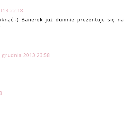
013 22:18
knąć:-) Banerek już dumnie prezentuje się na
)
 grudnia 2013 23:58
8