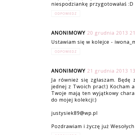
niespodziankę przygotowałaś :D
ODPOWIEDZ
ANONIMOWY
20 grudnia 2013 21
Ustawiam się w kolejce - iwona
ODPOWIEDZ
ANONIMOWY
21 grudnia 2013 13
Ja również się zgłaszam. Będę z
jednej z Twoich prac!:) Kocham a
Twoje mają ten wyjątkowy charak
do mojej kolekcji:)
justysiek89@wp.pl
Pozdrawiam i życzę już Wesołych 