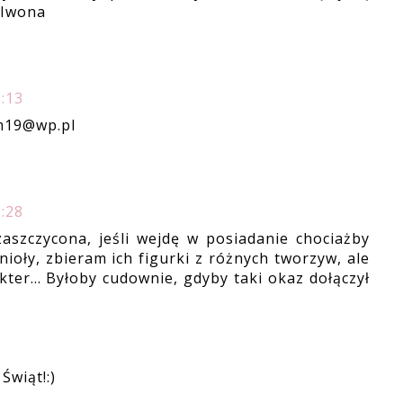
 Iwona
:13
_m19@wp.pl
:28
aszczycona, jeśli wejdę w posiadanie chociażby
nioły, zbieram ich figurki z różnych tworzyw, ale
ter... Byłoby cudownie, gdyby taki okaz dołączył
Świąt!:)