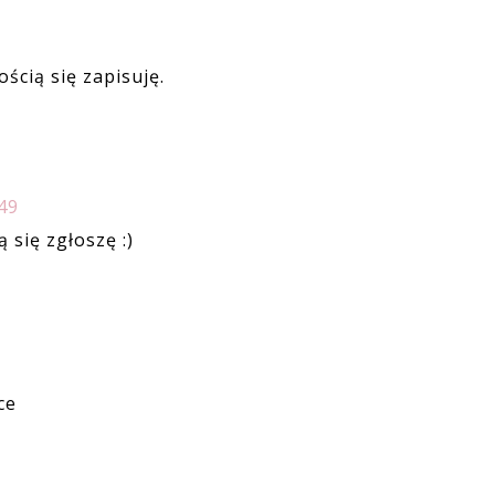
ścią się zapisuję.
49
 się zgłoszę :)
ce