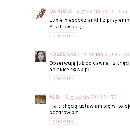
DANUSIA
19 grudnia 2013 17:23
Lubie niespodzianki i z przyjemno
Pozdrawiam:)
ODPOWIEDZ
KOSZMAREK
19 grudnia 2013 19:
Obserwuję już od dawna i z chęcią
aniakicek@wp.pl
ODPOWIEDZ
ALDI
19 grudnia 2013 21:55
I ja z chęcią ustawiam się w kolej
pozdrawiam
ODPOWIEDZ