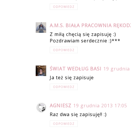
ODPOWIEDZ
A.M.S. BIAŁA PRACOWNIA RĘKOD
Z miłą chęcią się zapisuję :)
Pozdrawiam serdecznie :)***
ODPOWIEDZ
ŚWIAT WEDŁUG BASI
19 grudnia
Ja też się zapisuje
ODPOWIEDZ
AGNIESZ
19 grudnia 2013 17:05
Raz dwa się zapisuję!! :)
ODPOWIEDZ