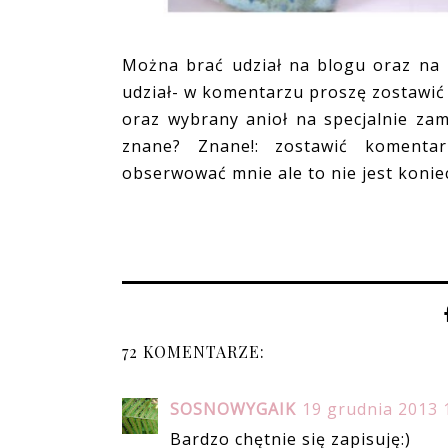
Można brać udział na blogu oraz na 
udział- w komentarzu proszę zostawić
oraz wybrany anioł na specjalnie za
znane? Znane!: zostawić komentar
obserwować mnie ale to nie jest koniec
72 KOMENTARZE:
SOSNOWYGAIK
19 grudnia 2013 
Bardzo chętnie się zapisuję:)