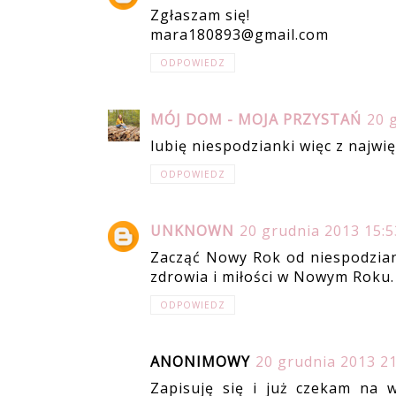
Zgłaszam się!
mara180893@gmail.com
ODPOWIEDZ
MÓJ DOM - MOJA PRZYSTAŃ
20 
lubię niespodzianki więc z najwi
ODPOWIEDZ
UNKNOWN
20 grudnia 2013 15:5
Zacząć Nowy Rok od niespodziank
zdrowia i miłości w Nowym Roku.
ODPOWIEDZ
ANONIMOWY
20 grudnia 2013 21
Zapisuję się i już czekam na w