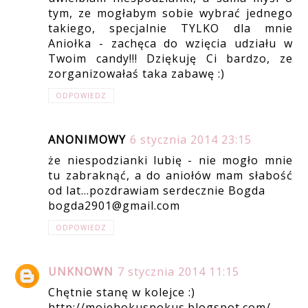
tym, ze mogłabym sobie wybrać jednego
takiego, specjalnie TYLKO dla mnie
Aniołka - zachęca do wzięcia udziału w
Twoim candy!!! Dziękuję Ci bardzo, ze
zorganizowałaś taka zabawę :)
ODPOWIEDZ
ANONIMOWY
6 stycznia 2014 23:15
że niespodzianki lubię - nie mogło mnie
tu zabraknąć, a do aniołów mam słabość
od lat...pozdrawiam serdecznie Bogda
bogda2901@gmail.com
ODPOWIEDZ
UNKNOWN
7 stycznia 2014 11:15
Chętnie stanę w kolejce :)
http://mojehokuspokus.blogspot.com/