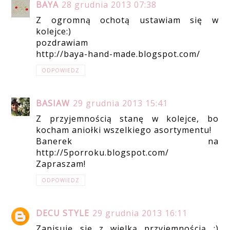
BAYA
28 grudnia 2013 07:38
Z ogromną ochotą ustawiam się w
kolejce:)
pozdrawiam
http://baya-hand-made.blogspot.com/
ODPOWIEDZ
BASIAW
29 grudnia 2013 15:41
Z przyjemnością stanę w kolejce, bo
kocham aniołki wszelkiego asortymentu!
Banerek na
http://5porroku.blogspot.com/
Zapraszam!
ODPOWIEDZ
DECU STYLE
29 grudnia 2013 16:11
Zapisuję się z wielką przyjemnością :)