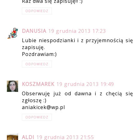
Raz dwa się zapisuję!! :)
ODPOWIEDZ
DANUSIA
19 grudnia 2013 17:23
Lubie niespodzianki i z przyjemnością się
zapisuję.
Pozdrawiam:)
ODPOWIEDZ
KOSZMAREK
19 grudnia 2013 19:49
Obserwuję już od dawna i z chęcią się
zgłoszę :)
aniakicek@wp.pl
ODPOWIEDZ
ALDI
19 grudnia 2013 21:55