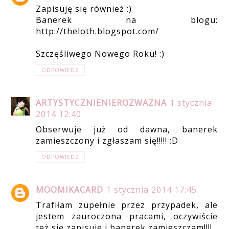
Zapisuję się również :)
Banerek na blogu:
http://theloth.blogspot.com/
Szczęśliwego Nowego Roku! :)
ODPOWIEDZ
ARTYSTYCZNIENIEROZWAZNA
1 stycznia
2014 12:40
Obserwuje już od dawna, banerek
zamieszczony i zgłaszam się!!!!! :D
ODPOWIEDZ
MOOMIKACARD
1 stycznia 2014 17:45
Trafiłam zupełnie przez przypadek, ale
jestem zauroczona pracami, oczywiście
też się zapisuję i banerek zamieszczam!!!!