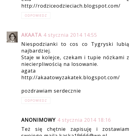
http://rodziceodzieciach.blogspot.com/
ODPOWIEDZ
AKAATA
4 stycznia 2014 14:55
Niespodzianki to cos co Tygryski lubią
najbardziej.
Staje w kolejce, czekam i tupie nózkami z
niecierpliwością na losowanie.
agata
http://akaatowyzakatek.blogspot.com/
pozdrawiam serdecznie
ODPOWIEDZ
ANONIMOWY
4 stycznia 2014 18:16
Też się chętnie zapisuję i zostawiam
swojego maila kaska19666@wp.pl