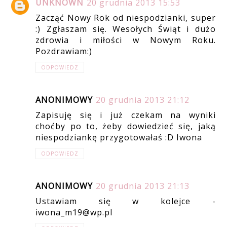
UNKNOWN
20 grudnia 2013 15:53
Zacząć Nowy Rok od niespodzianki, super
:) Zgłaszam się. Wesołych Świąt i dużo
zdrowia i miłości w Nowym Roku.
Pozdrawiam:)
ODPOWIEDZ
ANONIMOWY
20 grudnia 2013 21:12
Zapisuję się i już czekam na wyniki
choćby po to, żeby dowiedzieć się, jaką
niespodziankę przygotowałaś :D Iwona
ODPOWIEDZ
ANONIMOWY
20 grudnia 2013 21:13
Ustawiam się w kolejce -
iwona_m19@wp.pl