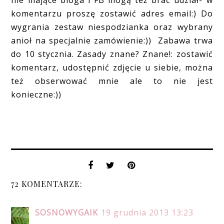
nie mające bloga i FB mogą też brać udział- w
komentarzu proszę zostawić adres email:) Do
wygrania zestaw niespodzianka oraz wybrany
anioł na specjalnie zamówienie:)) Zabawa trwa
do 10 stycznia. Zasady znane? Znane!: zostawić
komentarz, udostępnić zdjęcie u siebie, można
też obserwować mnie ale to nie jest
konieczne:))
72 KOMENTARZE:
SOSNOWYGAIK
19 grudnia 2013 13:23