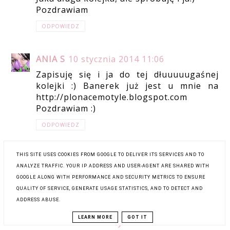
Pozdrawiam
ODPOWIEDZ
ANIA S
10 stycznia 2014 11:06
Zapisuję się i ja do tej dłuuuuugaśnej
kolejki :) Banerek już jest u mnie na
http://plonacemotyle.blogspot.com
Pozdrawiam :)
ODPOWIEDZ
THIS SITE USES COOKIES FROM GOOGLE TO DELIVER ITS SERVICES AND TO
GEMBULA
10 stycznia 2014 15:22
ANALYZE TRAFFIC. YOUR IP ADDRESS AND USER-AGENT ARE SHARED WITH
Z chęcią się zapisuję!
GOOGLE ALONG WITH PERFORMANCE AND SECURITY METRICS TO ENSURE
QUALITY OF SERVICE, GENERATE USAGE STATISTICS, AND TO DETECT AND
ODPOWIEDZ
ADDRESS ABUSE.
LEARN MORE
GOT IT
ANONIMOWY
10 stycznia 2014 15:35