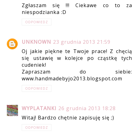
Zgłaszam się !!! Ciekawe co to za
niespodzianka :D
ODPOWIEDZ
UNKNOWN
23 grudnia 2013 21:59
Oj jakie piękne te Twoje prace! Z chęcią
się ustawię w kolejce po cząstkę tych
cudeniek!
Zapraszam do siebie:
www.handmadebyjo2013.blogspot.com
ODPOWIEDZ
WYPLATANKI
26 grudnia 2013 18:28
Witaj! Bardzo chętnie zapisuję się ;)
ODPOWIEDZ