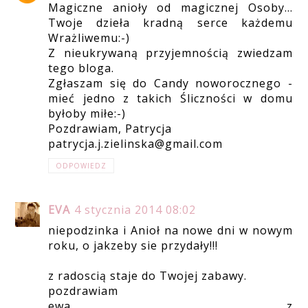
Magiczne anioły od magicznej Osoby...
Twoje dzieła kradną serce każdemu
Wrażliwemu:-)
Z nieukrywaną przyjemnością zwiedzam
tego bloga.
Zgłaszam się do Candy noworocznego -
mieć jedno z takich Śliczności w domu
byłoby miłe:-)
Pozdrawiam, Patrycja
patrycja.j.zielinska@gmail.com
ODPOWIEDZ
EVA
4 stycznia 2014 08:02
niepodzinka i Anioł na nowe dni w nowym
roku, o jakzeby sie przydały!!!
z radoscią staje do Twojej zabawy.
pozdrawiam
ewa z