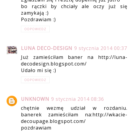
bo rączki by chciały ale oczy już się
zamykają :)
Pozdrawiam :)
ODPOWIEDZ
LUNA DECO-DESIGN
9 stycznia 2014 00:37
Już zamieściłam baner na http://luna-
decodesign.blogspot.com/
Udało mi się :)
ODPOWIEDZ
UNKNOWN
9 stycznia 2014 08:36
chętnie wezmę udział w rozdaniu.
banerek zamieściłam na:http://wkacie-
decoupage.blogspot.com/
pozdrawiam