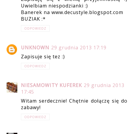
Uwielbiam niespodzianki :)
Banerek na www.decustyle.blogspot.com
BUZIAK :*
ODPOWIEDZ
UNKNOWN
29 grudnia 2013 17:19
Zapisuje się tez :)
ODPOWIEDZ
NIESAMOWITY KUFEREK
29 grudnia 2013
17:45
Witam serdecznie! Chętnie dołączę się do
zabawy!
ODPOWIEDZ