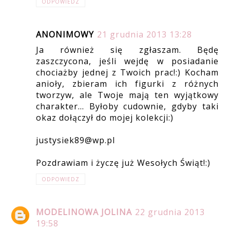
ODPOWIEDZ
ANONIMOWY
21 grudnia 2013 13:28
Ja również się zgłaszam. Będę
zaszczycona, jeśli wejdę w posiadanie
chociażby jednej z Twoich prac!:) Kocham
anioły, zbieram ich figurki z różnych
tworzyw, ale Twoje mają ten wyjątkowy
charakter... Byłoby cudownie, gdyby taki
okaz dołączył do mojej kolekcji:)
justysiek89@wp.pl
Pozdrawiam i życzę już Wesołych Świąt!:)
ODPOWIEDZ
MODELINOWA JOLINA
22 grudnia 2013
19:58