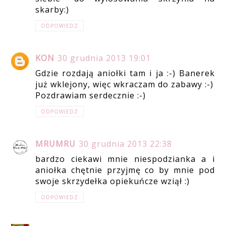
skarby:)
ODPOWIEDZ
KON
30 grudnia 2013 19:01
Gdzie rozdają aniołki tam i ja :-) Banerek
już wklejony, więc wkraczam do zabawy :-)
Pozdrawiam serdecznie :-)
ODPOWIEDZ
MRUMRU
30 grudnia 2013 22:38
bardzo ciekawi mnie niespodzianka a i
aniołka chętnie przyjmę co by mnie pod
swoje skrzydełka opiekuńcze wziął :)
ODPOWIEDZ