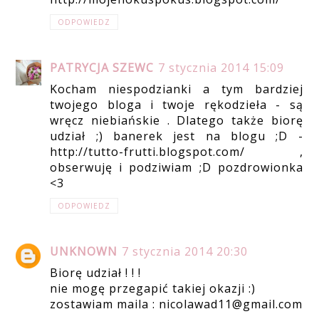
ODPOWIEDZ
PATRYCJA SZEWC
7 stycznia 2014 15:09
Kocham niespodzianki a tym bardziej
twojego bloga i twoje rękodzieła - są
wręcz niebiańskie . Dlatego także biorę
udział ;) banerek jest na blogu ;D -
http://tutto-frutti.blogspot.com/ ,
obserwuję i podziwiam ;D pozdrowionka
<3
ODPOWIEDZ
UNKNOWN
7 stycznia 2014 20:30
Biorę udział ! ! !
nie mogę przegapić takiej okazji :)
zostawiam maila : nicolawad11@gmail.com