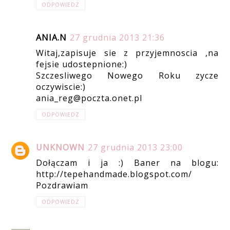
ODPOWIEDZ
ANIA.N
27 grudnia 2013 21:36
Witaj,zapisuje sie z przyjemnoscia ,na
fejsie udostepnione:)
Szczesliwego Nowego Roku zycze
oczywiscie:)
ania_reg@poczta.onet.pl
ODPOWIEDZ
UNKNOWN
27 grudnia 2013 23:00
Dołączam i ja :) Baner na blogu:
http://tepehandmade.blogspot.com/
Pozdrawiam
ODPOWIEDZ