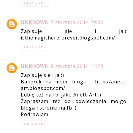
ODPOWIEDZ
UNKNOWN
7 stycznia 2014 20:35
Zapisuję się i ja:)
isthemagichereforever.blogspot.com/
ODPOWIEDZ
UNKNOWN
8 stycznia 2014 11:20
Zapisuję sie i ja :)
Banerek na moim blogu : http://anett-
art.blogspot.com/
Lubię też na fb: jako Anett-Art :)
Zapraszam też do odwiedzania mojgo
bloga i stronki na fb :)
Podrawiam
ODPOWIEDZ