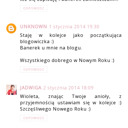
ODPOWIEDZ
UNKNOWN
1 stycznia 2014 19:30
Staję w kolejce jako początkująca
blogowiczka :)
Banerek u mnie na blogu.
Wszystkiego dobrego w Nowym Roku :)
ODPOWIEDZ
JADWIGA
2 stycznia 2014 18:09
Wioleta, znając Twoje anioły, z
przyjemnością ustawiam się w kolejce :)
Szczęśliwego Nowego Roku :)
ODPOWIEDZ