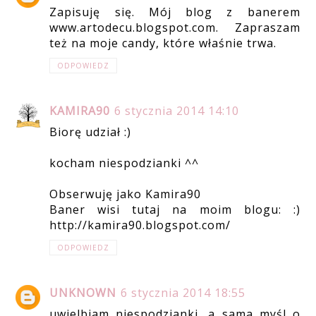
Zapisuję się. Mój blog z banerem
www.artodecu.blogspot.com. Zapraszam
też na moje candy, które właśnie trwa.
ODPOWIEDZ
KAMIRA90
6 stycznia 2014 14:10
Biorę udział :)
kocham niespodzianki ^^
Obserwuję jako Kamira90
Baner wisi tutaj na moim blogu: :)
http://kamira90.blogspot.com/
ODPOWIEDZ
UNKNOWN
6 stycznia 2014 18:55
uwielbiam niespodzianki, a sama myśl o