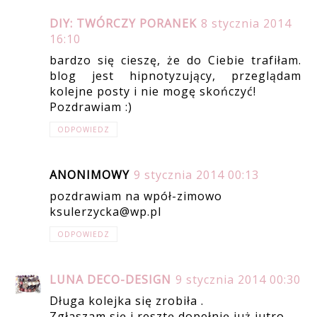
DIY: TWÓRCZY PORANEK
8 stycznia 2014
16:10
bardzo się cieszę, że do Ciebie trafiłam.
blog jest hipnotyzujący, przeglądam
kolejne posty i nie mogę skończyć!
Pozdrawiam :)
ODPOWIEDZ
ANONIMOWY
9 stycznia 2014 00:13
pozdrawiam na wpół-zimowo
ksulerzycka@wp.pl
ODPOWIEDZ
LUNA DECO-DESIGN
9 stycznia 2014 00:30
Długa kolejka się zrobiła .
Zgłaszam się i resztę dopełnię już jutro