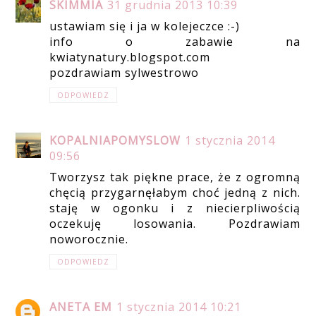
SKIMMIA
31 grudnia 2013 10:39
ustawiam się i ja w kolejeczce :-)
info o zabawie na
kwiatynatury.blogspot.com
pozdrawiam sylwestrowo
ODPOWIEDZ
KOPALNIAPOMYSLOW
1 stycznia 2014
09:56
Tworzysz tak piękne prace, że z ogromną
chęcią przygarnęłabym choć jedną z nich.
staję w ogonku i z niecierpliwością
oczekuję losowania. Pozdrawiam
noworocznie.
ODPOWIEDZ
ANETA EM
1 stycznia 2014 10:21