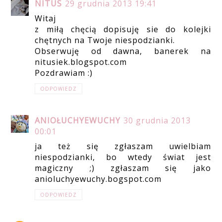
NITUS
29 grudnia 2013 19:41
Witaj
z miłą chęcią dopisuję sie do kolejki
chętnych na Twoje niespodzianki.
Obserwuję od dawna, banerek na
nitusiek.blogspot.com
Pozdrawiam :)
ODPOWIEDZ
ANIOŁUCHYEWUCHY
30 grudnia 2013
00:01
ja też się zgłaszam uwielbiam
niespodzianki, bo wtedy świat jest
magiczny ;) zgłaszam się jako
anioluchyewuchy.bogspot.com
ODPOWIEDZ