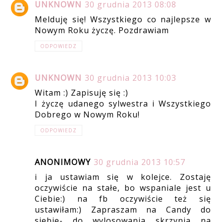
UNKNOWN
30 grudnia 2013 08:08
Melduję się! Wszystkiego co najlepsze w
Nowym Roku życzę. Pozdrawiam
ODPOWIEDZ
UNKNOWN
30 grudnia 2013 10:03
Witam :) Zapisuję się :)
I życzę udanego sylwestra i Wszystkiego
Dobrego w Nowym Roku!
ODPOWIEDZ
ANONIMOWY
30 grudnia 2013 10:57
i ja ustawiam się w kolejce. Zostaję
oczywiście na stałe, bo wspaniale jest u
Ciebie:) na fb oczywiście też się
ustawiłam:) Zapraszam na Candy do
siebie- do wylosowania skrzynia na