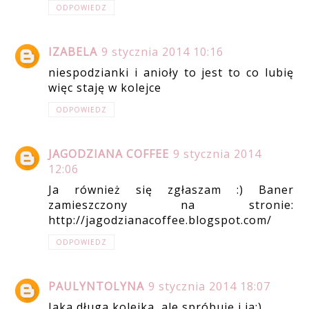
ODPOWIEDZ
IZABELA
9 stycznia 2014 10:16
niespodzianki i anioły to jest to co lubię
więc staję w kolejce
ODPOWIEDZ
JAGODZIANA COFFEE
9 stycznia 2014
12:06
Ja również się zgłaszam :) Baner
zamieszczony na stronie:
http://jagodzianacoffee.blogspot.com/
ODPOWIEDZ
PAULYNTOLYNA
9 stycznia 2014 18:07
Jaka długa kolejka, ale spróbuję i ja:)