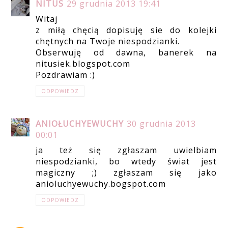
NITUS
29 grudnia 2013 19:41
Witaj
z miłą chęcią dopisuję sie do kolejki
chętnych na Twoje niespodzianki.
Obserwuję od dawna, banerek na
nitusiek.blogspot.com
Pozdrawiam :)
ODPOWIEDZ
ANIOŁUCHYEWUCHY
30 grudnia 2013
00:01
ja też się zgłaszam uwielbiam
niespodzianki, bo wtedy świat jest
magiczny ;) zgłaszam się jako
anioluchyewuchy.bogspot.com
ODPOWIEDZ