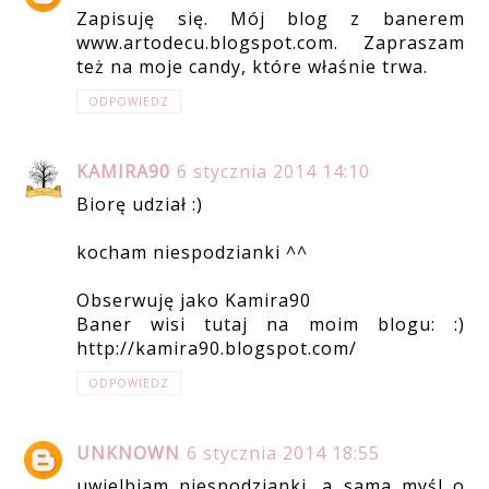
Zapisuję się. Mój blog z banerem
www.artodecu.blogspot.com. Zapraszam
też na moje candy, które właśnie trwa.
ODPOWIEDZ
KAMIRA90
6 stycznia 2014 14:10
Biorę udział :)
kocham niespodzianki ^^
Obserwuję jako Kamira90
Baner wisi tutaj na moim blogu: :)
http://kamira90.blogspot.com/
ODPOWIEDZ
UNKNOWN
6 stycznia 2014 18:55
uwielbiam niespodzianki, a sama myśl o