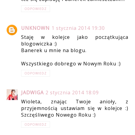
ODPOWIEDZ
UNKNOWN
1 stycznia 2014 19:30
Staję w kolejce jako początkująca
blogowiczka :)
Banerek u mnie na blogu.
Wszystkiego dobrego w Nowym Roku :)
ODPOWIEDZ
JADWIGA
2 stycznia 2014 18:09
Wioleta, znając Twoje anioły, z
przyjemnością ustawiam się w kolejce :)
Szczęśliwego Nowego Roku :)
ODPOWIEDZ