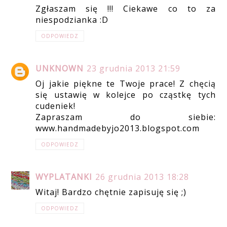
Zgłaszam się !!! Ciekawe co to za
niespodzianka :D
ODPOWIEDZ
UNKNOWN
23 grudnia 2013 21:59
Oj jakie piękne te Twoje prace! Z chęcią
się ustawię w kolejce po cząstkę tych
cudeniek!
Zapraszam do siebie:
www.handmadebyjo2013.blogspot.com
ODPOWIEDZ
WYPLATANKI
26 grudnia 2013 18:28
Witaj! Bardzo chętnie zapisuję się ;)
ODPOWIEDZ