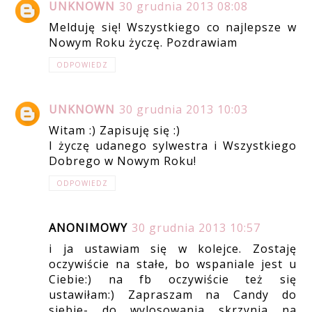
UNKNOWN
30 grudnia 2013 08:08
Melduję się! Wszystkiego co najlepsze w
Nowym Roku życzę. Pozdrawiam
ODPOWIEDZ
UNKNOWN
30 grudnia 2013 10:03
Witam :) Zapisuję się :)
I życzę udanego sylwestra i Wszystkiego
Dobrego w Nowym Roku!
ODPOWIEDZ
ANONIMOWY
30 grudnia 2013 10:57
i ja ustawiam się w kolejce. Zostaję
oczywiście na stałe, bo wspaniale jest u
Ciebie:) na fb oczywiście też się
ustawiłam:) Zapraszam na Candy do
siebie- do wylosowania skrzynia na