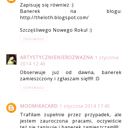
Zapisuję się również :)
Banerek na blogu:
http://theloth.blogspot.com/
Szczęśliwego Nowego Roku! :)
ODPOWIEDZ
ARTYSTYCZNIENIEROZWAZNA
1 stycznia
2014 12:40
Obserwuje już od dawna, banerek
zamieszczony i zgłaszam się!!!!! :D
ODPOWIEDZ
MOOMIKACARD
1 stycznia 2014 17:45
Trafiłam zupełnie przez przypadek, ale
jestem zauroczona pracami, oczywiście
też się zapisuję i banerek zamieszczam!!!!