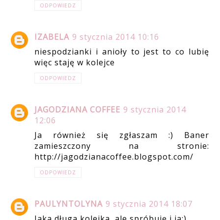
ODPOWIEDZ
IZABELA
9 stycznia 2014 10:16
niespodzianki i anioły to jest to co lubię
więc staję w kolejce
ODPOWIEDZ
JAGODZIANA COFFEE
9 stycznia 2014
12:06
Ja również się zgłaszam :) Baner
zamieszczony na stronie:
http://jagodzianacoffee.blogspot.com/
ODPOWIEDZ
PAULYNTOLYNA
9 stycznia 2014 18:07
Jaka długa kolejka, ale spróbuję i ja:)