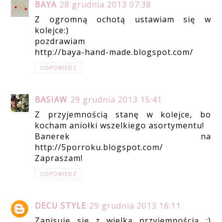
BAYA
28 grudnia 2013 07:38
Z ogromną ochotą ustawiam się w
kolejce:)
pozdrawiam
http://baya-hand-made.blogspot.com/
ODPOWIEDZ
BASIAW
29 grudnia 2013 15:41
Z przyjemnością stanę w kolejce, bo
kocham aniołki wszelkiego asortymentu!
Banerek na
http://5porroku.blogspot.com/
Zapraszam!
ODPOWIEDZ
DECU STYLE
29 grudnia 2013 16:11
Zapisuję się z wielką przyjemnością :)