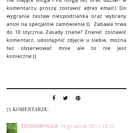
nie mające bloga i FB mogą też brać udział- w
komentarzu proszę zostawić adres email:) Do
wygrania zestaw niespodzianka oraz wybrany
anioł na specjalnie zamówienie:)) Zabawa trwa
do 10 stycznia. Zasady znane? Znane!: zostawić
komentarz, udostępnić zdjęcie u siebie, można
też obserwować mnie ale to nie jest
konieczne:))
72 KOMENTARZE:
SOSNOWYGAIK
19 grudnia 2013 13:23