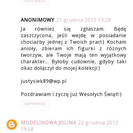
ODPOWIEDZ
ANONIMOWY
21 grudnia 2013 13:28
Ja również się zgłaszam. Będę
zaszczycona, jeśli wejdę w posiadanie
chociażby jednej z Twoich prac!:) Kocham
anioły, zbieram ich figurki z różnych
tworzyw, ale Twoje mają ten wyjątkowy
charakter... Byłoby cudownie, gdyby taki
okaz dołączył do mojej kolekcji:)
justysiek89@wp.pl
Pozdrawiam i życzę już Wesołych Świąt!:)
ODPOWIEDZ
MODELINOWA JOLINA
22 grudnia 2013
19:58