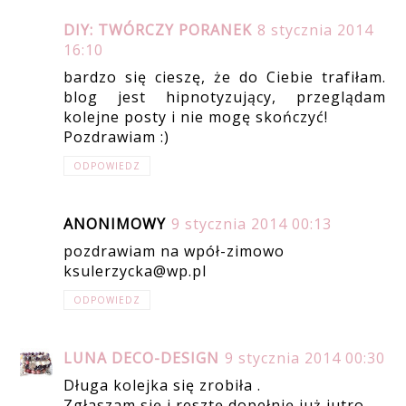
DIY: TWÓRCZY PORANEK
8 stycznia 2014
16:10
bardzo się cieszę, że do Ciebie trafiłam.
blog jest hipnotyzujący, przeglądam
kolejne posty i nie mogę skończyć!
Pozdrawiam :)
ODPOWIEDZ
ANONIMOWY
9 stycznia 2014 00:13
pozdrawiam na wpół-zimowo
ksulerzycka@wp.pl
ODPOWIEDZ
LUNA DECO-DESIGN
9 stycznia 2014 00:30
Długa kolejka się zrobiła .
Zgłaszam się i resztę dopełnię już jutro