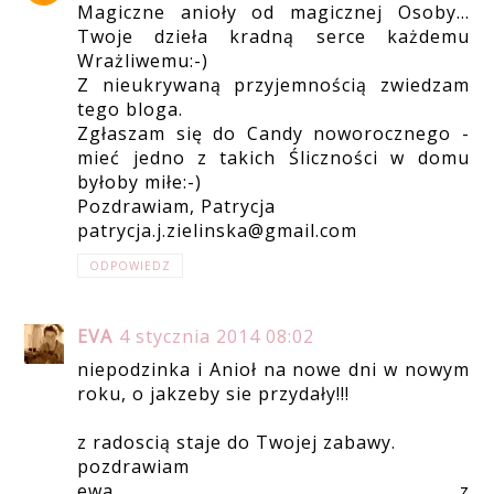
Magiczne anioły od magicznej Osoby...
Twoje dzieła kradną serce każdemu
Wrażliwemu:-)
Z nieukrywaną przyjemnością zwiedzam
tego bloga.
Zgłaszam się do Candy noworocznego -
mieć jedno z takich Śliczności w domu
byłoby miłe:-)
Pozdrawiam, Patrycja
patrycja.j.zielinska@gmail.com
ODPOWIEDZ
EVA
4 stycznia 2014 08:02
niepodzinka i Anioł na nowe dni w nowym
roku, o jakzeby sie przydały!!!
z radoscią staje do Twojej zabawy.
pozdrawiam
ewa z