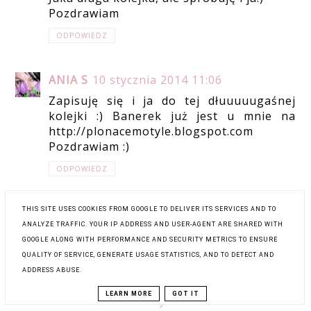
Pozdrawiam
ODPOWIEDZ
ANIA S
10 stycznia 2014 11:06
Zapisuję się i ja do tej dłuuuuugaśnej
kolejki :) Banerek już jest u mnie na
http://plonacemotyle.blogspot.com
Pozdrawiam :)
ODPOWIEDZ
THIS SITE USES COOKIES FROM GOOGLE TO DELIVER ITS SERVICES AND TO
GEMBULA
10 stycznia 2014 15:22
ANALYZE TRAFFIC. YOUR IP ADDRESS AND USER-AGENT ARE SHARED WITH
Z chęcią się zapisuję!
GOOGLE ALONG WITH PERFORMANCE AND SECURITY METRICS TO ENSURE
QUALITY OF SERVICE, GENERATE USAGE STATISTICS, AND TO DETECT AND
ODPOWIEDZ
ADDRESS ABUSE.
LEARN MORE
GOT IT
ANONIMOWY
10 stycznia 2014 15:35