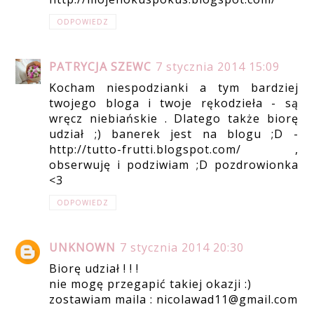
ODPOWIEDZ
PATRYCJA SZEWC
7 stycznia 2014 15:09
Kocham niespodzianki a tym bardziej
twojego bloga i twoje rękodzieła - są
wręcz niebiańskie . Dlatego także biorę
udział ;) banerek jest na blogu ;D -
http://tutto-frutti.blogspot.com/ ,
obserwuję i podziwiam ;D pozdrowionka
<3
ODPOWIEDZ
UNKNOWN
7 stycznia 2014 20:30
Biorę udział ! ! !
nie mogę przegapić takiej okazji :)
zostawiam maila : nicolawad11@gmail.com