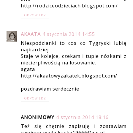
http://rodziceodzieciach.blogspot.com/
ODPOWIEDZ
AKAATA
4 stycznia 2014 14:55
Niespodzianki to cos co Tygryski lubią
najbardziej.
Staje w kolejce, czekam i tupie nózkami z
niecierpliwością na losowanie.
agata
http://akaatowyzakatek.blogspot.com/
pozdrawiam serdecznie
ODPOWIEDZ
ANONIMOWY
4 stycznia 2014 18:16
Też się chętnie zapisuję i zostawiam
swojego maila kaska19666@wp.pl