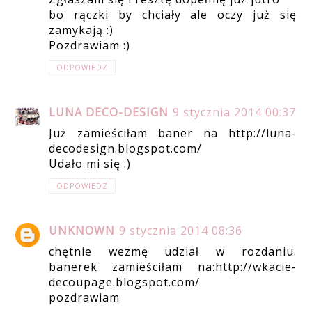
bo rączki by chciały ale oczy już się
zamykają :)
Pozdrawiam :)
ODPOWIEDZ
LUNA DECO-DESIGN
9 stycznia 2014 00:37
Już zamieściłam baner na http://luna-
decodesign.blogspot.com/
Udało mi się :)
ODPOWIEDZ
UNKNOWN
9 stycznia 2014 08:36
chętnie wezmę udział w rozdaniu.
banerek zamieściłam na:http://wkacie-
decoupage.blogspot.com/
pozdrawiam