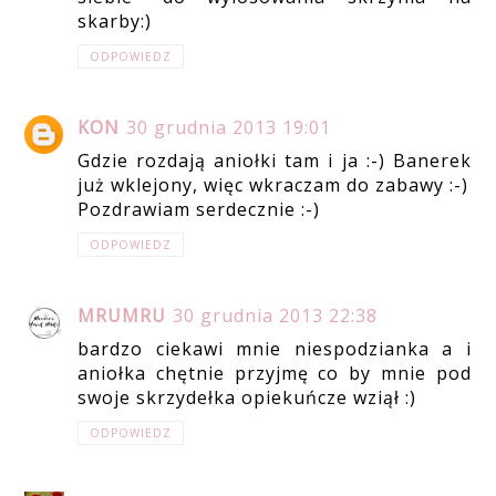
skarby:)
ODPOWIEDZ
KON
30 grudnia 2013 19:01
Gdzie rozdają aniołki tam i ja :-) Banerek
już wklejony, więc wkraczam do zabawy :-)
Pozdrawiam serdecznie :-)
ODPOWIEDZ
MRUMRU
30 grudnia 2013 22:38
bardzo ciekawi mnie niespodzianka a i
aniołka chętnie przyjmę co by mnie pod
swoje skrzydełka opiekuńcze wziął :)
ODPOWIEDZ