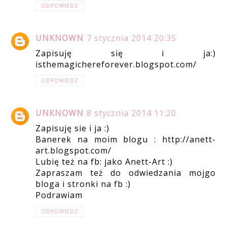
ODPOWIEDZ
UNKNOWN
7 stycznia 2014 20:35
Zapisuję się i ja:)
isthemagichereforever.blogspot.com/
ODPOWIEDZ
UNKNOWN
8 stycznia 2014 11:20
Zapisuję sie i ja :)
Banerek na moim blogu : http://anett-
art.blogspot.com/
Lubię też na fb: jako Anett-Art :)
Zapraszam też do odwiedzania mojgo
bloga i stronki na fb :)
Podrawiam
ODPOWIEDZ