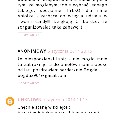
tym, ze mogłabym sobie wybrać jednego
takiego, specjalnie TYLKO dla mnie
Aniołka - zachęca do wzięcia udziału w
Twoim candy!!! Dziękuję Ci bardzo, ze
zorganizowałaś taka zabawę :)
ODPOWIEDZ
ANONIMOWY
6 stycznia 2014 23:15
że niespodzianki lubię - nie mogło mnie
tu zabraknąć, a do aniołów mam słabość
od lat...pozdrawiam serdecznie Bogda
bogda2901@gmail.com
ODPOWIEDZ
UNKNOWN
7 stycznia 2014 11:15
Chętnie stanę w kolejce :)
http://mojehokuspokus.blogspot.com/