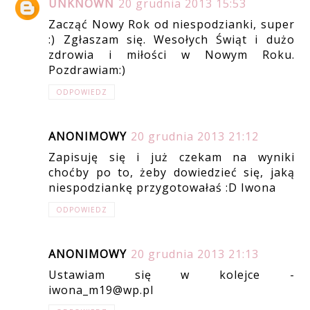
UNKNOWN
20 grudnia 2013 15:53
Zacząć Nowy Rok od niespodzianki, super
:) Zgłaszam się. Wesołych Świąt i dużo
zdrowia i miłości w Nowym Roku.
Pozdrawiam:)
ODPOWIEDZ
ANONIMOWY
20 grudnia 2013 21:12
Zapisuję się i już czekam na wyniki
choćby po to, żeby dowiedzieć się, jaką
niespodziankę przygotowałaś :D Iwona
ODPOWIEDZ
ANONIMOWY
20 grudnia 2013 21:13
Ustawiam się w kolejce -
iwona_m19@wp.pl