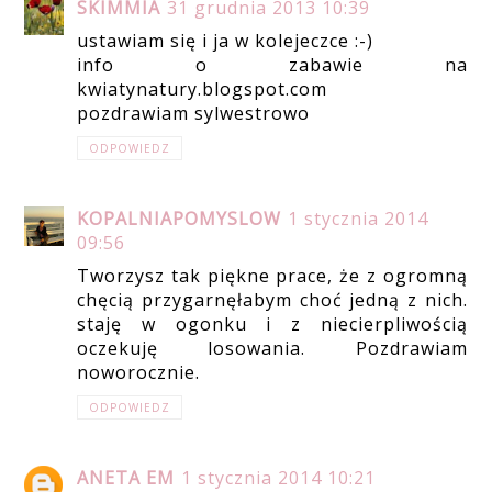
SKIMMIA
31 grudnia 2013 10:39
ustawiam się i ja w kolejeczce :-)
info o zabawie na
kwiatynatury.blogspot.com
pozdrawiam sylwestrowo
ODPOWIEDZ
KOPALNIAPOMYSLOW
1 stycznia 2014
09:56
Tworzysz tak piękne prace, że z ogromną
chęcią przygarnęłabym choć jedną z nich.
staję w ogonku i z niecierpliwością
oczekuję losowania. Pozdrawiam
noworocznie.
ODPOWIEDZ
ANETA EM
1 stycznia 2014 10:21