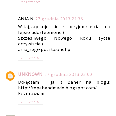
ODPOWIEDZ
ANIA.N
27 grudnia 2013 21:36
Witaj,zapisuje sie z przyjemnoscia ,na
fejsie udostepnione:)
Szczesliwego Nowego Roku zycze
oczywiscie:)
ania_reg@poczta.onet.pl
ODPOWIEDZ
UNKNOWN
27 grudnia 2013 23:00
Dołączam i ja :) Baner na blogu:
http://tepehandmade.blogspot.com/
Pozdrawiam
ODPOWIEDZ