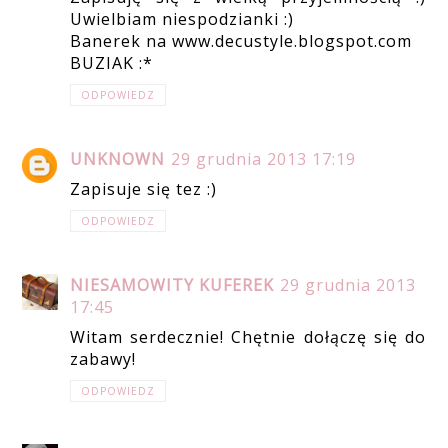
Uwielbiam niespodzianki :)
Banerek na www.decustyle.blogspot.com
BUZIAK :*
ODPOWIEDZ
UNKNOWN
29 grudnia 2013 17:19
Zapisuje się tez :)
ODPOWIEDZ
NIESAMOWITY KUFEREK
29 grudnia 2013
17:45
Witam serdecznie! Chętnie dołączę się do
zabawy!
ODPOWIEDZ