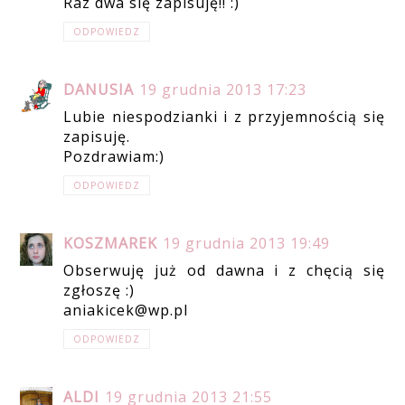
Raz dwa się zapisuję!! :)
ODPOWIEDZ
DANUSIA
19 grudnia 2013 17:23
Lubie niespodzianki i z przyjemnością się
zapisuję.
Pozdrawiam:)
ODPOWIEDZ
KOSZMAREK
19 grudnia 2013 19:49
Obserwuję już od dawna i z chęcią się
zgłoszę :)
aniakicek@wp.pl
ODPOWIEDZ
ALDI
19 grudnia 2013 21:55