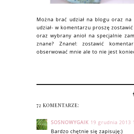
Można brać udział na blogu oraz na 
udział- w komentarzu proszę zostawić
oraz wybrany anioł na specjalnie za
znane? Znane!: zostawić komentar
obserwować mnie ale to nie jest koniec
72 KOMENTARZE:
SOSNOWYGAIK
19 grudnia 2013 
Bardzo chętnie się zapisuję:)