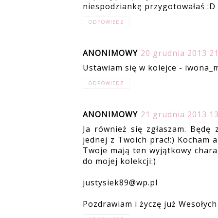
niespodziankę przygotowałaś :D
ODPOWIEDZ
ANONIMOWY
20 grudnia 2013 21
Ustawiam się w kolejce - iwona
ODPOWIEDZ
ANONIMOWY
21 grudnia 2013 13
Ja również się zgłaszam. Będę z
jednej z Twoich prac!:) Kocham a
Twoje mają ten wyjątkowy charak
do mojej kolekcji:)
justysiek89@wp.pl
Pozdrawiam i życzę już Wesołych 