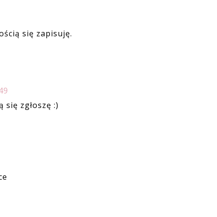
ścią się zapisuję.
49
 się zgłoszę :)
ce