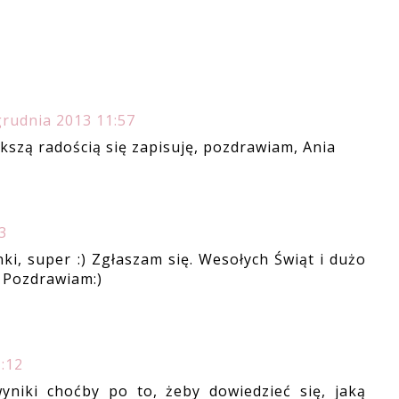
grudnia 2013 11:57
ększą radością się zapisuję, pozdrawiam, Ania
3
i, super :) Zgłaszam się. Wesołych Świąt i dużo
 Pozdrawiam:)
:12
yniki choćby po to, żeby dowiedzieć się, jaką