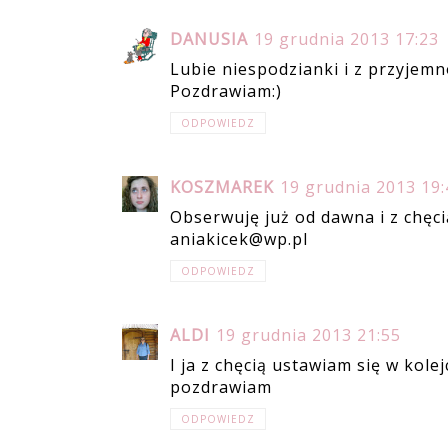
DANUSIA
19 grudnia 2013 17:23
Lubie niespodzianki i z przyjemno
Pozdrawiam:)
ODPOWIEDZ
KOSZMAREK
19 grudnia 2013 19:
Obserwuję już od dawna i z chęcią
aniakicek@wp.pl
ODPOWIEDZ
ALDI
19 grudnia 2013 21:55
I ja z chęcią ustawiam się w kolej
pozdrawiam
ODPOWIEDZ