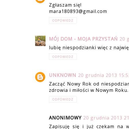
Zgłaszam się!
mara180893@gmail.com
ODPOWIEDZ
MÓJ DOM - MOJA PRZYSTAŃ
20 
lubię niespodzianki więc z najwi
ODPOWIEDZ
UNKNOWN
20 grudnia 2013 15:5
Zacząć Nowy Rok od niespodziank
zdrowia i miłości w Nowym Roku.
ODPOWIEDZ
ANONIMOWY
20 grudnia 2013 21
Zapisuję się i już czekam na w