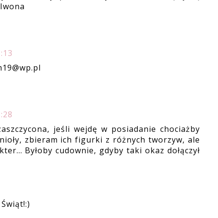
 Iwona
:13
_m19@wp.pl
:28
aszczycona, jeśli wejdę w posiadanie chociażby
nioły, zbieram ich figurki z różnych tworzyw, ale
ter... Byłoby cudownie, gdyby taki okaz dołączył
Świąt!:)