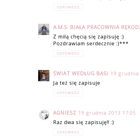
ODPOWIEDZ
A.M.S. BIAŁA PRACOWNIA RĘKOD
Z miłą chęcią się zapisuję :)
Pozdrawiam serdecznie :)***
ODPOWIEDZ
ŚWIAT WEDŁUG BASI
19 grudnia
Ja też się zapisuje
ODPOWIEDZ
AGNIESZ
19 grudnia 2013 17:05
Raz dwa się zapisuję!! :)
ODPOWIEDZ