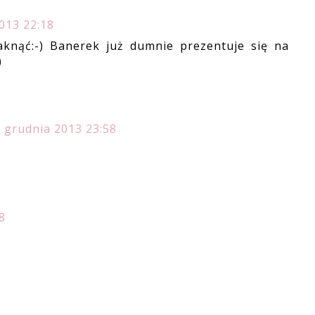
013 22:18
knąć:-) Banerek już dumnie prezentuje się na
)
 grudnia 2013 23:58
8