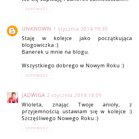
ODPOWIEDZ
UNKNOWN
1 stycznia 2014 19:30
Staję w kolejce jako początkująca
blogowiczka :)
Banerek u mnie na blogu.
Wszystkiego dobrego w Nowym Roku :)
ODPOWIEDZ
JADWIGA
2 stycznia 2014 18:09
Wioleta, znając Twoje anioły, z
przyjemnością ustawiam się w kolejce :)
Szczęśliwego Nowego Roku :)
ODPOWIEDZ