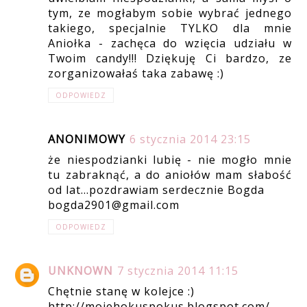
tym, ze mogłabym sobie wybrać jednego
takiego, specjalnie TYLKO dla mnie
Aniołka - zachęca do wzięcia udziału w
Twoim candy!!! Dziękuję Ci bardzo, ze
zorganizowałaś taka zabawę :)
ODPOWIEDZ
ANONIMOWY
6 stycznia 2014 23:15
że niespodzianki lubię - nie mogło mnie
tu zabraknąć, a do aniołów mam słabość
od lat...pozdrawiam serdecznie Bogda
bogda2901@gmail.com
ODPOWIEDZ
UNKNOWN
7 stycznia 2014 11:15
Chętnie stanę w kolejce :)
http://mojehokuspokus.blogspot.com/