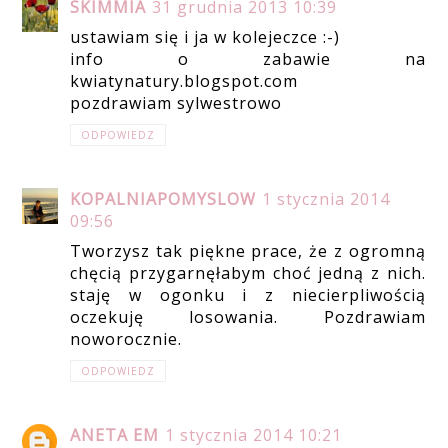
SKIMMIA
31 grudnia 2013 10:39
ustawiam się i ja w kolejeczce :-)
info o zabawie na
kwiatynatury.blogspot.com
pozdrawiam sylwestrowo
ODPOWIEDZ
KOPALNIAPOMYSLOW
1 stycznia 2014
09:56
Tworzysz tak piękne prace, że z ogromną
chęcią przygarnęłabym choć jedną z nich.
staję w ogonku i z niecierpliwością
oczekuję losowania. Pozdrawiam
noworocznie.
ODPOWIEDZ
ANETA EM
1 stycznia 2014 10:21