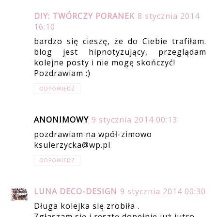
DIY: TWÓRCZY PORANEK
8 stycznia 2014
16:10
bardzo się cieszę, że do Ciebie trafiłam.
blog jest hipnotyzujący, przeglądam
kolejne posty i nie mogę skończyć!
Pozdrawiam :)
ODPOWIEDZ
ANONIMOWY
9 stycznia 2014 00:13
pozdrawiam na wpół-zimowo
ksulerzycka@wp.pl
ODPOWIEDZ
LUNA DECO-DESIGN
9 stycznia 2014 00:30
Długa kolejka się zrobiła .
Zgłaszam się i resztę dopełnię już jutro