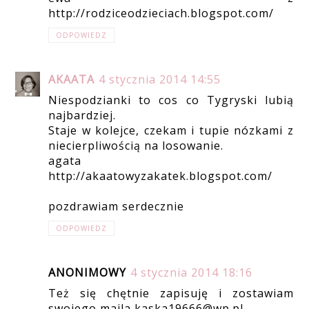
http://rodziceodzieciach.blogspot.com/
ODPOWIEDZ
AKAATA
4 stycznia 2014 14:55
Niespodzianki to cos co Tygryski lubią
najbardziej.
Staje w kolejce, czekam i tupie nózkami z
niecierpliwością na losowanie.
agata
http://akaatowyzakatek.blogspot.com/
pozdrawiam serdecznie
ODPOWIEDZ
ANONIMOWY
4 stycznia 2014 18:16
Też się chętnie zapisuję i zostawiam
swojego maila kaska19666@wp.pl