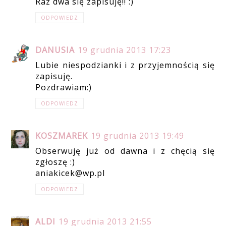
Raz dwa się zapisuję!! :)
ODPOWIEDZ
DANUSIA
19 grudnia 2013 17:23
Lubie niespodzianki i z przyjemnością się
zapisuję.
Pozdrawiam:)
ODPOWIEDZ
KOSZMAREK
19 grudnia 2013 19:49
Obserwuję już od dawna i z chęcią się
zgłoszę :)
aniakicek@wp.pl
ODPOWIEDZ
ALDI
19 grudnia 2013 21:55