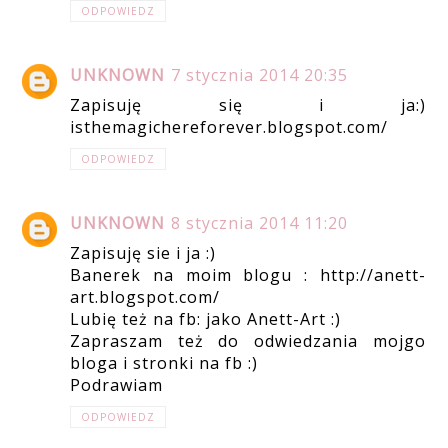
ODPOWIEDZ
UNKNOWN
7 stycznia 2014 20:35
Zapisuję się i ja:)
isthemagichereforever.blogspot.com/
ODPOWIEDZ
UNKNOWN
8 stycznia 2014 11:20
Zapisuję sie i ja :)
Banerek na moim blogu : http://anett-
art.blogspot.com/
Lubię też na fb: jako Anett-Art :)
Zapraszam też do odwiedzania mojgo
bloga i stronki na fb :)
Podrawiam
ODPOWIEDZ