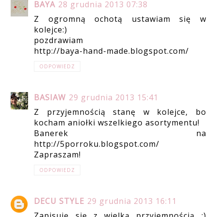
BAYA
28 grudnia 2013 07:38
Z ogromną ochotą ustawiam się w
kolejce:)
pozdrawiam
http://baya-hand-made.blogspot.com/
ODPOWIEDZ
BASIAW
29 grudnia 2013 15:41
Z przyjemnością stanę w kolejce, bo
kocham aniołki wszelkiego asortymentu!
Banerek na
http://5porroku.blogspot.com/
Zapraszam!
ODPOWIEDZ
DECU STYLE
29 grudnia 2013 16:11
Zapisuję się z wielką przyjemnością :)