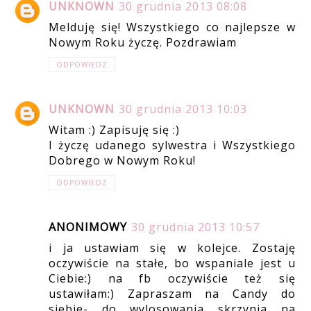
UNKNOWN
30 grudnia 2013 08:08
Melduję się! Wszystkiego co najlepsze w
Nowym Roku życzę. Pozdrawiam
ODPOWIEDZ
UNKNOWN
30 grudnia 2013 10:03
Witam :) Zapisuję się :)
I życzę udanego sylwestra i Wszystkiego
Dobrego w Nowym Roku!
ODPOWIEDZ
ANONIMOWY
30 grudnia 2013 10:57
i ja ustawiam się w kolejce. Zostaję
oczywiście na stałe, bo wspaniale jest u
Ciebie:) na fb oczywiście też się
ustawiłam:) Zapraszam na Candy do
siebie- do wylosowania skrzynia na