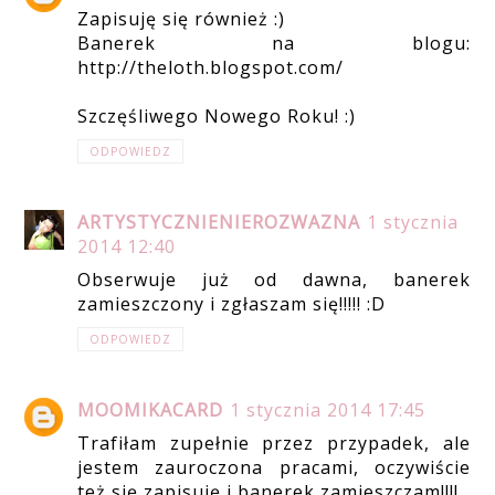
Zapisuję się również :)
Banerek na blogu:
http://theloth.blogspot.com/
Szczęśliwego Nowego Roku! :)
ODPOWIEDZ
ARTYSTYCZNIENIEROZWAZNA
1 stycznia
2014 12:40
Obserwuje już od dawna, banerek
zamieszczony i zgłaszam się!!!!! :D
ODPOWIEDZ
MOOMIKACARD
1 stycznia 2014 17:45
Trafiłam zupełnie przez przypadek, ale
jestem zauroczona pracami, oczywiście
też się zapisuję i banerek zamieszczam!!!!