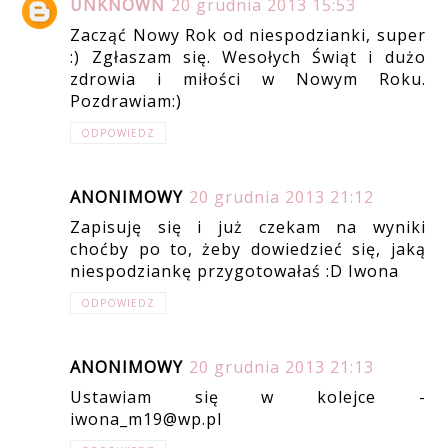
UNKNOWN
20 grudnia 2013 15:53
Zacząć Nowy Rok od niespodzianki, super
:) Zgłaszam się. Wesołych Świąt i dużo
zdrowia i miłości w Nowym Roku.
Pozdrawiam:)
ODPOWIEDZ
ANONIMOWY
20 grudnia 2013 21:12
Zapisuję się i już czekam na wyniki
choćby po to, żeby dowiedzieć się, jaką
niespodziankę przygotowałaś :D Iwona
ODPOWIEDZ
ANONIMOWY
20 grudnia 2013 21:13
Ustawiam się w kolejce -
iwona_m19@wp.pl