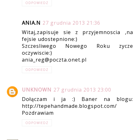
ODPOWIEDZ
ANIA.N
27 grudnia 2013 21:36
Witaj,zapisuje sie z przyjemnoscia ,na
fejsie udostepnione:)
Szczesliwego Nowego Roku zycze
oczywiscie:)
ania_reg@poczta.onet.pl
ODPOWIEDZ
UNKNOWN
27 grudnia 2013 23:00
Dołączam i ja :) Baner na blogu:
http://tepehandmade.blogspot.com/
Pozdrawiam
ODPOWIEDZ