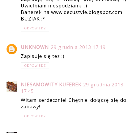
Uwielbiam niespodzianki :)
Banerek na www.decustyle.blogspot.com
BUZIAK :*
ODPOWIEDZ
UNKNOWN
29 grudnia 2013 17:19
Zapisuje się tez :)
ODPOWIEDZ
NIESAMOWITY KUFEREK
29 grudnia 2013
17:45
Witam serdecznie! Chętnie dołączę się do
zabawy!
ODPOWIEDZ