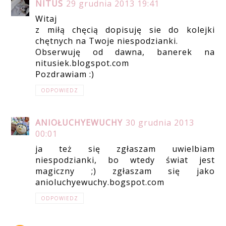
NITUS
29 grudnia 2013 19:41
Witaj
z miłą chęcią dopisuję sie do kolejki
chętnych na Twoje niespodzianki.
Obserwuję od dawna, banerek na
nitusiek.blogspot.com
Pozdrawiam :)
ODPOWIEDZ
ANIOŁUCHYEWUCHY
30 grudnia 2013
00:01
ja też się zgłaszam uwielbiam
niespodzianki, bo wtedy świat jest
magiczny ;) zgłaszam się jako
anioluchyewuchy.bogspot.com
ODPOWIEDZ