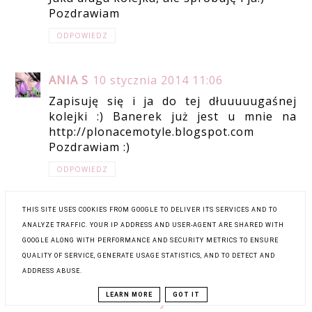
Pozdrawiam
ODPOWIEDZ
ANIA S
10 stycznia 2014 11:06
Zapisuję się i ja do tej dłuuuuugaśnej
kolejki :) Banerek już jest u mnie na
http://plonacemotyle.blogspot.com
Pozdrawiam :)
ODPOWIEDZ
THIS SITE USES COOKIES FROM GOOGLE TO DELIVER ITS SERVICES AND TO
GEMBULA
10 stycznia 2014 15:22
ANALYZE TRAFFIC. YOUR IP ADDRESS AND USER-AGENT ARE SHARED WITH
Z chęcią się zapisuję!
GOOGLE ALONG WITH PERFORMANCE AND SECURITY METRICS TO ENSURE
QUALITY OF SERVICE, GENERATE USAGE STATISTICS, AND TO DETECT AND
ODPOWIEDZ
ADDRESS ABUSE.
LEARN MORE
GOT IT
ANONIMOWY
10 stycznia 2014 15:35