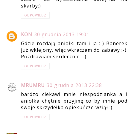
skarby:)
ODPOWIEDZ
KON
30 grudnia 2013 19:01
Gdzie rozdają aniołki tam i ja :-) Banerek
już wklejony, więc wkraczam do zabawy :-)
Pozdrawiam serdecznie :-)
ODPOWIEDZ
MRUMRU
30 grudnia 2013 22:38
bardzo ciekawi mnie niespodzianka a i
aniołka chętnie przyjmę co by mnie pod
swoje skrzydełka opiekuńcze wziął :)
ODPOWIEDZ