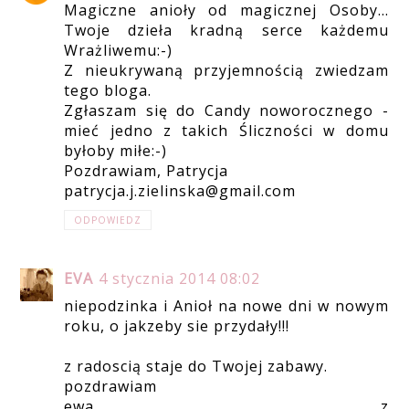
Magiczne anioły od magicznej Osoby...
Twoje dzieła kradną serce każdemu
Wrażliwemu:-)
Z nieukrywaną przyjemnością zwiedzam
tego bloga.
Zgłaszam się do Candy noworocznego -
mieć jedno z takich Śliczności w domu
byłoby miłe:-)
Pozdrawiam, Patrycja
patrycja.j.zielinska@gmail.com
ODPOWIEDZ
EVA
4 stycznia 2014 08:02
niepodzinka i Anioł na nowe dni w nowym
roku, o jakzeby sie przydały!!!
z radoscią staje do Twojej zabawy.
pozdrawiam
ewa z