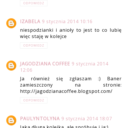
ODPOWIEDZ
IZABELA
9 stycznia 2014 10:16
niespodzianki i anioły to jest to co lubię
więc staję w kolejce
ODPOWIEDZ
JAGODZIANA COFFEE
9 stycznia 2014
12:06
Ja również się zgłaszam :) Baner
zamieszczony na stronie:
http://jagodzianacoffee.blogspot.com/
ODPOWIEDZ
PAULYNTOLYNA
9 stycznia 2014 18:07
Jaka długa kolejka, ale spróbuję i ja:)