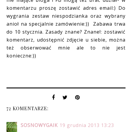
nie mające bloga i FB mogą też brać udział- w
komentarzu proszę zostawić adres email:) Do
wygrania zestaw niespodzianka oraz wybrany
anioł na specjalnie zamówienie:)) Zabawa trwa
do 10 stycznia. Zasady znane? Znane!: zostawić
komentarz, udostępnić zdjęcie u siebie, można
też obserwować mnie ale to nie jest
konieczne:))
72 KOMENTARZE:
SOSNOWYGAIK
19 grudnia 2013 13:23