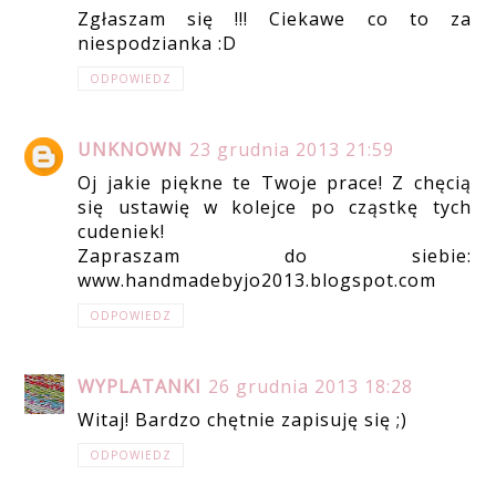
Zgłaszam się !!! Ciekawe co to za
niespodzianka :D
ODPOWIEDZ
UNKNOWN
23 grudnia 2013 21:59
Oj jakie piękne te Twoje prace! Z chęcią
się ustawię w kolejce po cząstkę tych
cudeniek!
Zapraszam do siebie:
www.handmadebyjo2013.blogspot.com
ODPOWIEDZ
WYPLATANKI
26 grudnia 2013 18:28
Witaj! Bardzo chętnie zapisuję się ;)
ODPOWIEDZ