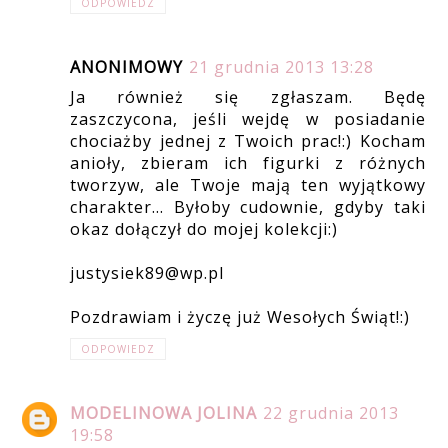
ODPOWIEDZ
ANONIMOWY
21 grudnia 2013 13:28
Ja również się zgłaszam. Będę
zaszczycona, jeśli wejdę w posiadanie
chociażby jednej z Twoich prac!:) Kocham
anioły, zbieram ich figurki z różnych
tworzyw, ale Twoje mają ten wyjątkowy
charakter... Byłoby cudownie, gdyby taki
okaz dołączył do mojej kolekcji:)
justysiek89@wp.pl
Pozdrawiam i życzę już Wesołych Świąt!:)
ODPOWIEDZ
MODELINOWA JOLINA
22 grudnia 2013
19:58