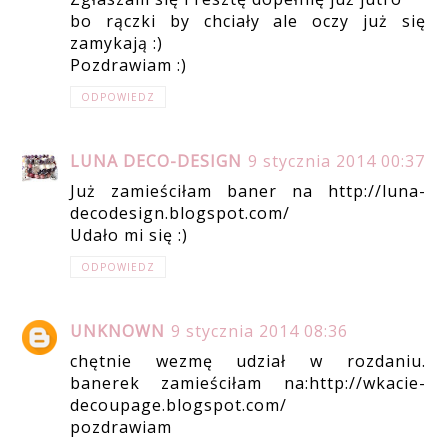
bo rączki by chciały ale oczy już się
zamykają :)
Pozdrawiam :)
ODPOWIEDZ
LUNA DECO-DESIGN
9 stycznia 2014 00:37
Już zamieściłam baner na http://luna-
decodesign.blogspot.com/
Udało mi się :)
ODPOWIEDZ
UNKNOWN
9 stycznia 2014 08:36
chętnie wezmę udział w rozdaniu.
banerek zamieściłam na:http://wkacie-
decoupage.blogspot.com/
pozdrawiam