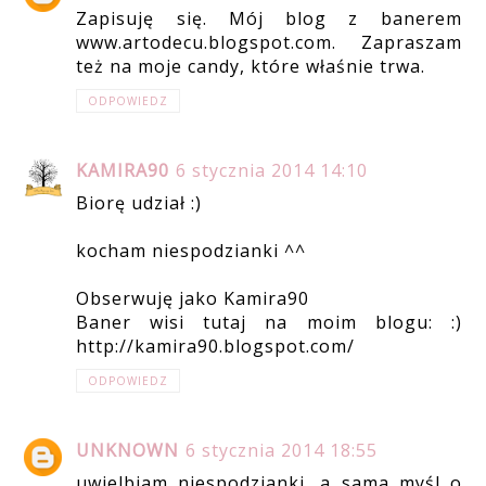
Zapisuję się. Mój blog z banerem
www.artodecu.blogspot.com. Zapraszam
też na moje candy, które właśnie trwa.
ODPOWIEDZ
KAMIRA90
6 stycznia 2014 14:10
Biorę udział :)
kocham niespodzianki ^^
Obserwuję jako Kamira90
Baner wisi tutaj na moim blogu: :)
http://kamira90.blogspot.com/
ODPOWIEDZ
UNKNOWN
6 stycznia 2014 18:55
uwielbiam niespodzianki, a sama myśl o