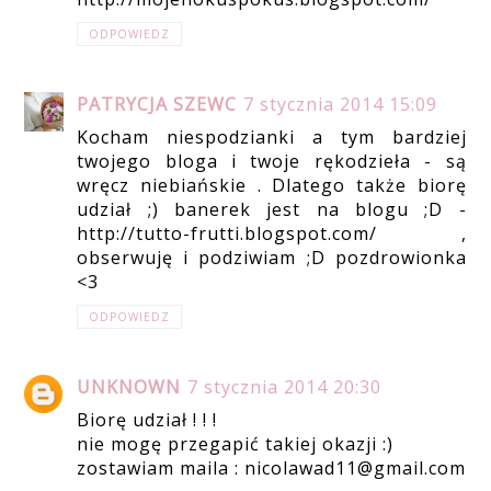
ODPOWIEDZ
PATRYCJA SZEWC
7 stycznia 2014 15:09
Kocham niespodzianki a tym bardziej
twojego bloga i twoje rękodzieła - są
wręcz niebiańskie . Dlatego także biorę
udział ;) banerek jest na blogu ;D -
http://tutto-frutti.blogspot.com/ ,
obserwuję i podziwiam ;D pozdrowionka
<3
ODPOWIEDZ
UNKNOWN
7 stycznia 2014 20:30
Biorę udział ! ! !
nie mogę przegapić takiej okazji :)
zostawiam maila : nicolawad11@gmail.com