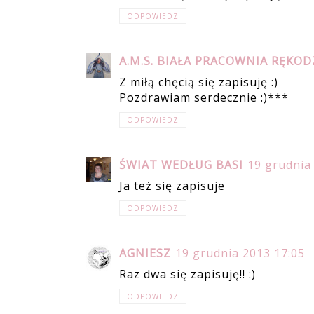
ODPOWIEDZ
A.M.S. BIAŁA PRACOWNIA RĘKOD
Z miłą chęcią się zapisuję :)
Pozdrawiam serdecznie :)***
ODPOWIEDZ
ŚWIAT WEDŁUG BASI
19 grudnia
Ja też się zapisuje
ODPOWIEDZ
AGNIESZ
19 grudnia 2013 17:05
Raz dwa się zapisuję!! :)
ODPOWIEDZ