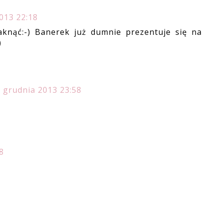
013 22:18
knąć:-) Banerek już dumnie prezentuje się na
)
 grudnia 2013 23:58
8