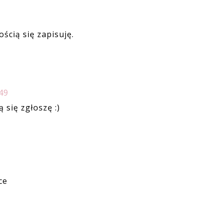
ścią się zapisuję.
49
 się zgłoszę :)
ce