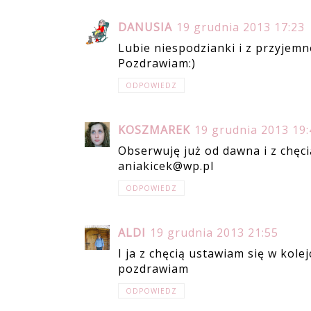
DANUSIA
19 grudnia 2013 17:23
Lubie niespodzianki i z przyjemno
Pozdrawiam:)
ODPOWIEDZ
KOSZMAREK
19 grudnia 2013 19:
Obserwuję już od dawna i z chęcią
aniakicek@wp.pl
ODPOWIEDZ
ALDI
19 grudnia 2013 21:55
I ja z chęcią ustawiam się w kolej
pozdrawiam
ODPOWIEDZ