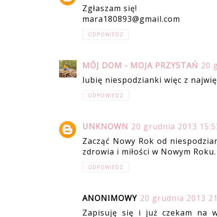
Zgłaszam się!
mara180893@gmail.com
ODPOWIEDZ
MÓJ DOM - MOJA PRZYSTAŃ
20 
lubię niespodzianki więc z najwi
ODPOWIEDZ
UNKNOWN
20 grudnia 2013 15:5
Zacząć Nowy Rok od niespodziank
zdrowia i miłości w Nowym Roku.
ODPOWIEDZ
ANONIMOWY
20 grudnia 2013 21
Zapisuję się i już czekam na w