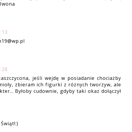
 Iwona
:13
_m19@wp.pl
:28
aszczycona, jeśli wejdę w posiadanie chociażby
nioły, zbieram ich figurki z różnych tworzyw, ale
ter... Byłoby cudownie, gdyby taki okaz dołączył
Świąt!:)