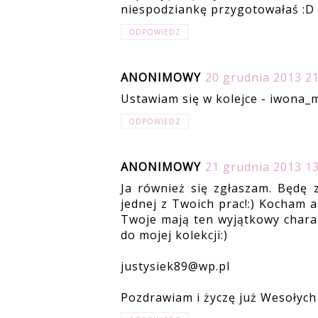
niespodziankę przygotowałaś :D
ODPOWIEDZ
ANONIMOWY
20 grudnia 2013 21
Ustawiam się w kolejce - iwona
ODPOWIEDZ
ANONIMOWY
21 grudnia 2013 13
Ja również się zgłaszam. Będę z
jednej z Twoich prac!:) Kocham a
Twoje mają ten wyjątkowy charak
do mojej kolekcji:)
justysiek89@wp.pl
Pozdrawiam i życzę już Wesołych 