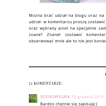
Można brać udział na blogu oraz na 
udział- w komentarzu proszę zostawić
oraz wybrany anioł na specjalnie za
znane? Znane!: zostawić komentar
obserwować mnie ale to nie jest koniec
72 KOMENTARZE:
SOSNOWYGAIK
19 grudnia 2013 
Bardzo chętnie się zapisuję:)