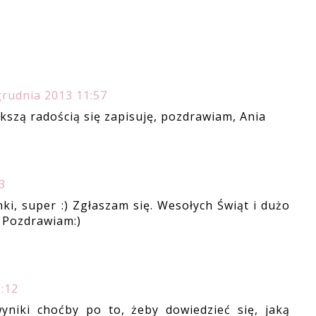
grudnia 2013 11:57
ększą radością się zapisuję, pozdrawiam, Ania
3
i, super :) Zgłaszam się. Wesołych Świąt i dużo
 Pozdrawiam:)
:12
yniki choćby po to, żeby dowiedzieć się, jaką